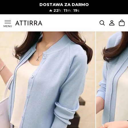
DOSTAWA ZA DARMO
Kobiety
Mężczyźni
🔥
22
h :
11
m :
18
s
SUKIENKI
MENU
KOMPLETY
KOMBINEZONY
DÓŁ DAMSKIE
STROJE KĄPIELOWE
BLUZKI