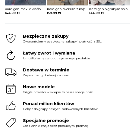
Kardigan maxi o waflowej strukturze z kieszeniami
Kardigan oversize z kapturem i nadrukiem na plecach
Kardigan o grubym splocie
144.99
zł
159.99
zł
134.99
zł
Bezpieczne zakupy
Gwarantujemy bezpieczne zakupy i płatność z SSL
Łatwy zwrot i wymiana
Umożliwiamy zwrot otrzymanego produktu
Dostawa w terminie
Zapewniamy dostawę na czas
Nowe modele
Ciągłe nowości w sklepie to nasza specjalność
Ponad milion klientów
Dołącz do grupy naszych zadowolonych Klientów
Specjalne promocje
Codziennie znajdziesz produkty w promocji