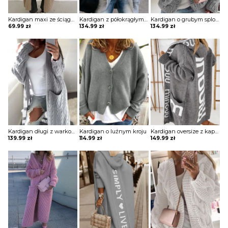
Kardigan maxi ze ściągaczami przy rękawach
Kardigan z półokrągłym dołem z kieszeniami
Kardigan o grubym splocie
69.99
zł
134.99
zł
134.99
zł
Kardigan długi z warkoczowym splotem z kieszeniami
Kardigan o luźnym kroju
Kardigan oversize z kapturem i napisami
139.99
zł
114.99
zł
149.99
zł