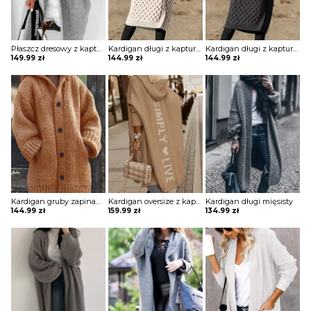
Płaszcz dresowy z kapturem
Kardigan długi z kapturem o waflowej strukturze
Kardigan długi z kapturem o waflowej strukturze
149.99
zł
144.99
zł
144.99
zł
Kardigan gruby zapinany na guziki z kapturem
Kardigan oversize z kapturem i nadrukiem na plecach
Kardigan długi mięsisty
144.99
zł
159.99
zł
134.99
zł