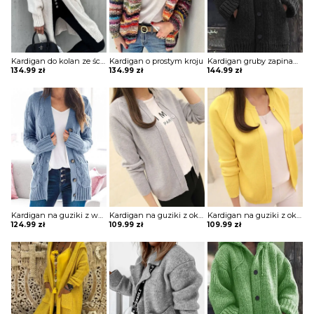
Kardigan do kolan ze ściągaczami
Kardigan o prostym kroju
Kardigan gruby zapinany na guziki z kapturem
134.99
zł
134.99
zł
144.99
zł
Kardigan na guziki z warkoczowym splotem
Kardigan na guziki z okrągłym dekoltem
Kardigan na guziki z okrągłym dekoltem
124.99
zł
109.99
zł
109.99
zł