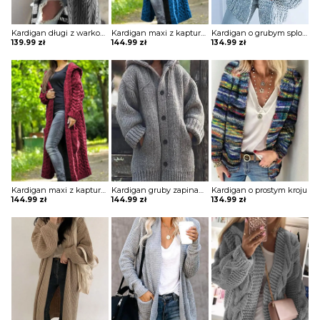
Kardigan długi z warkoczowym splotem z kieszeniami
Kardigan maxi z kapturem o grubym warkoczowym splocie
Kardigan o grubym splocie z szerokimi rękawami
139.99
zł
144.99
zł
134.99
zł
Kardigan maxi z kapturem o grubym warkoczowym splocie
Kardigan gruby zapinany na guziki z kapturem
Kardigan o prostym kroju
144.99
zł
144.99
zł
134.99
zł