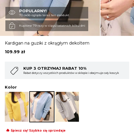
POPULARNY!
OBUWIE
70 osób ogląda teraz ten produkt
Kupione 79 razy w ciągu ostatnich kilku dni
BIELIZNA
Kardigan na guziki z okrągłym dekoltem
109.99
zł
BLUZY
10%
KUP 4 OTRZYMAJ RABAT 15%
lepie i obejmuje cały koszyk
Rabat dotyczy wszystkich produktów w sklepie i
SWETRY
Kolor
OKRYCIA WIERZCHNIE
🔥
Śpiesz się! Szybko się sprzedaje