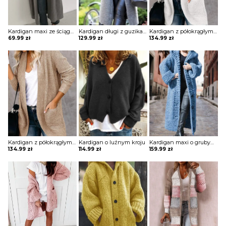
Kardigan maxi ze ściągaczami przy rękawach
Kardigan długi z guzikami i kapturem
Kardigan z półokrągłym dołem z kieszeniami
69.99
zł
129.99
zł
134.99
zł
Kardigan z półokrągłym dołem z kieszeniami
Kardigan o luźnym kroju
Kardigan maxi o grubym splocie z kapturem
134.99
zł
114.99
zł
159.99
zł