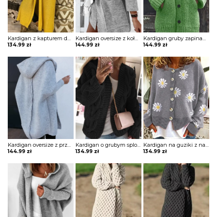
Kardigan z kapturem do kostek
Kardigan oversize z kołnierzem i kieszeniami
Kardigan gruby zapinany na guziki z kapturem
134.99
zł
144.99
zł
144.99
zł
Kardigan oversize z przeszyciem na plecach z kapturem
Kardigan o grubym splocie
Kardigan na guziki z nadrukiem
144.99
zł
134.99
zł
134.99
zł