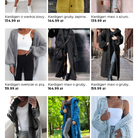
Kardigan o warkoczowym splocie z kieszeniami
Kardigan gruby zapinany na guziki z kapturem
Kardigan maxi z ażurowymi wstawkami
134.99
zł
144.99
zł
139.99
zł
Kardigan oversize w prążki
Kardigan maxi o grubym warkoczowym splocie z kołnierzem
Kardigan maxi o grubym splocie z kapturem
119.99
zł
164.99
zł
159.99
zł