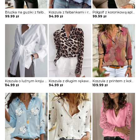
Bluzka na guziki z falbaną na biuście
Koszula z falbankami i rękawami na gumkę
Półgolf z koronkową aplikacją i koronkowym wykończeniem rękawów
99.99
zł
94.99
zł
99.99
zł
Koszula o luźnym kroju z wiązaniem w pasie
Koszula z długim rękawem z printem
Koszula z printem z kołnierzykiem i kieszeniami
114.99
zł
94.99
zł
109.99
zł