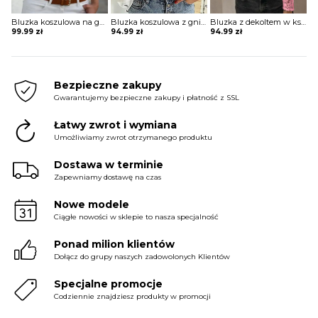
Bluzka koszulowa na guziki z dekoltem w ksztalcie litery V z printem
Bluzka koszulowa z gniecionego materiału z nadrukiem
Bluzka z dekoltem w kształcie litery V z koronkowymi rękawami
99.99
zł
94.99
zł
94.99
zł
Bezpieczne zakupy
Gwarantujemy bezpieczne zakupy i płatność z SSL
Łatwy zwrot i wymiana
Umożliwiamy zwrot otrzymanego produktu
Dostawa w terminie
Zapewniamy dostawę na czas
Nowe modele
Ciągłe nowości w sklepie to nasza specjalność
Ponad milion klientów
Dołącz do grupy naszych zadowolonych Klientów
Specjalne promocje
Codziennie znajdziesz produkty w promocji