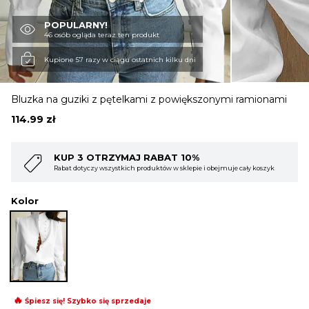
POPULARNY!
OBUWIE
46 osób ogląda teraz ten produkt
Kupione 57 razy w ciągu ostatnich kilku dni
BIELIZNA
Bluzka na guziki z pętelkami z powiększonymi ramionami
114.99
zł
BLUZY
 RABAT 10%
KUP 4 OTRZYMAJ RAB
roduktów w sklepie i obejmuje cały koszyk
Rabat dotyczy wszystkich produktó
SWETRY
Kolor
OKRYCIA WIERZCHNIE
🔥
Śpiesz się! Szybko się sprzedaje