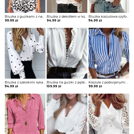
Bluzka z guzikami z nadrukiem i z transparentnymi rękawami
Bluzka z dekoltem w kształcie litery V z koronkowymi rękawami
Bluzka koszulowa szyfonowa z falbanką
99.99
zł
94.99
zł
114.99
zł
Bluzka z szerokimi rękawami i koronkowym wykończeniem
Bluzka na guziki z pętelkami
Koszula z podwijanymi rękawami i ozdobnymi guzikami
114.99
zł
109.99
zł
99.99
zł