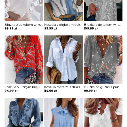
Bluzka z dekoltem w kształcie litery V z tiulowymi rękawami na gumkę
Koszula z głębokim dekoltem w kształcie litery V z printem
Bluzka z dekoltem w kształcie litery V z cekinami
99.99
zł
99.99
zł
109.99
zł
Koszula o luźnym kroju z szerokimi rękawami
Koszula oversize z dłuższym tyłem
Bluzka na guziki z printem z szerokimi rękawami
94.99
zł
114.99
zł
99.99
zł