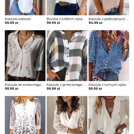
Koszula oversize
Bluzka z krótkim rękawem z falbankami przy rękawach i ozdobnymi guzikami na dekolcie
Koszula z podwijanymi krótkimi rękawami z kieszenią
99.99
zł
99.99
zł
94.99
zł
Koszula ze zwiewnego materiału z printem
Koszula z gniecionego materiału na guziki
Koszula z luźnymi rękawami z printem
99.99
zł
99.99
zł
99.99
zł