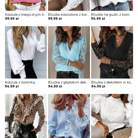
Koszula o klasycznym kroju z kieszeniami na piersi
Bluzka koszulowa z koronkowymi wstawkami na rękawach i przy dekolcie
Bluzka na guzki z koronkowymi rekawami i koronkową aplikacją
99.99
zł
99.99
zł
114.99
zł
Koszula z koronką
Bluzka z głębokim dekoltem w kształcie litery V z koronkowymi rękawami
Bluzka z dekoltem w kształcie litery V z koronkowymi rękawami
114.99
zł
94.99
zł
94.99
zł