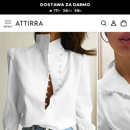
DOSTAWA ZA DARMO
Kobiety
Mężczyźni
🔥
17
h :
36
m :
57
s
SUKIENKI
MENU
KOMPLETY
KOMBINEZONY
DÓŁ DAMSKIE
STROJE KĄPIELOWE
BLUZKI