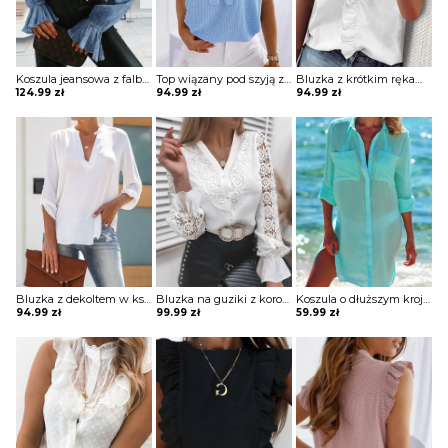
Koszula jeansowa z falbankami
Top wiązany pod szyją z falbankami przy rękawach
Bluzka z krótkim rękawem z falbanką na przodzie
124.99
zł
94.99
zł
94.99
zł
Bluzka z dekoltem w kształcie litery V z podwijanymi rękawami
Bluzka na guziki z koronkowymi rękawami typu dzwony i z koronkową aplikacją
Koszula o dłuższym kroju półprzezroczysta
94.99
zł
99.99
zł
59.99
zł