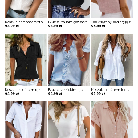
Koszula z transparentną warstwą z falbanką
Bluzka na ramiączkach z falbankami
Top wiązany pod szyją z falbankami przy rękawach
94.99
zł
94.99
zł
94.99
zł
Koszula z krótkim rękawem dopasowana
Bluzka z krótkim rękawem z falbanką na przodzie
Koszula o luźnym kroju z dłuższym tyłem
94.99
zł
94.99
zł
99.99
zł