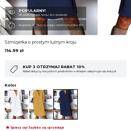
POPULARNY!
OBUWIE
58 osób ogląda teraz ten produkt
Kupione 47 razy w ciągu ostatnich kilku dni
BIELIZNA
Szmizjerka o prostym luźnym kroju
114.99
zł
BLUZY
AT 10%
KUP 4 OTRZYMAJ RABAT 1
w w sklepie i obejmuje cały koszyk
Rabat dotyczy wszystkich produktów w skl
SWETRY
Kolor
OKRYCIA WIERZCHNIE
🔥
Śpiesz się! Szybko się sprzedaje