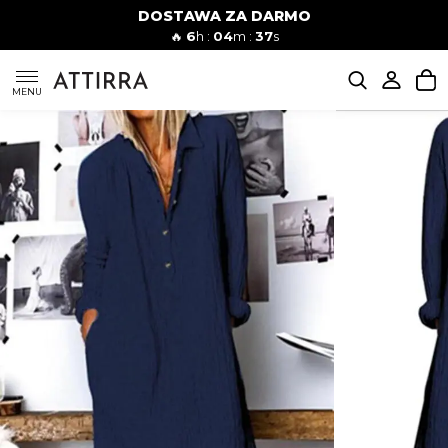
DOSTAWA ZA DARMO
Kobiety
Mężczyźni
🔥
6
h :
04
m :
36
s
SUKIENKI
MENU
KOMPLETY
KOMBINEZONY
DÓŁ DAMSKIE
STROJE KĄPIELOWE
BLUZKI