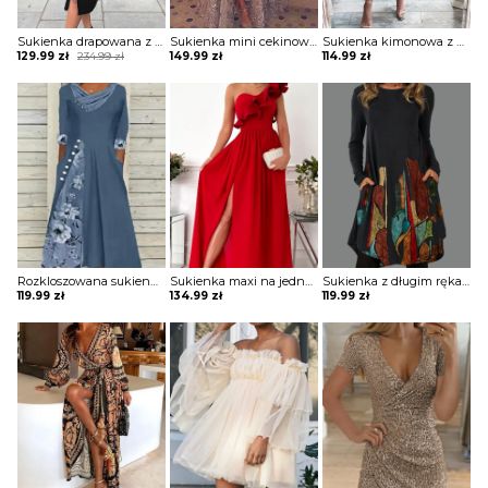
Sukienka drapowana z zamkiem i ozdobnymi paskami na ramionach
Sukienka mini cekinowa z długą spódnicą
Sukienka kimonowa z drapowaniem
Original
Current
129.99
zł
234.99
zł
149.99
zł
114.99
zł
price
price
was:
is:
234.99 zł.
129.99 zł.
Rozkloszowana sukienka z ozdobnymi wstawkami
Sukienka maxi na jedno ramię z falbaną
Sukienka z długim rękawem z kieszeniami
119.99
zł
134.99
zł
119.99
zł