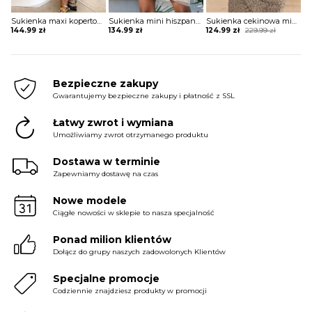
Sukienka maxi kopertowa w stylu boho
Sukienka mini hiszpanka tiulowa z szerokimi rękawami
Sukienka cekinowa mini z krótkim rękawem
Original
Current
144.99
zł
134.99
zł
124.99
zł
229.99
zł
price
price
was:
is:
229.99 zł.
124.99 zł.
Bezpieczne zakupy
Gwarantujemy bezpieczne zakupy i płatność z SSL
Łatwy zwrot i wymiana
Umożliwiamy zwrot otrzymanego produktu
Dostawa w terminie
Zapewniamy dostawę na czas
Nowe modele
Ciągłe nowości w sklepie to nasza specjalność
Ponad milion klientów
Dołącz do grupy naszych zadowolonych Klientów
Specjalne promocje
Codziennie znajdziesz produkty w promocji