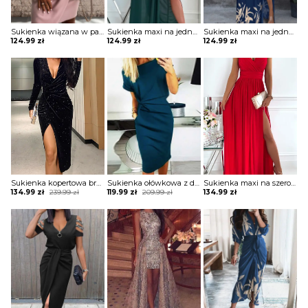
Sukienka wiązana w pasie z krótkimi koronkowymi rękawami
Sukienka maxi na jedno ramię z drapowaniem
Sukienka maxi na jedno ramię z zabudowanym dekoltem
124.99
zł
124.99
zł
124.99
zł
Sukienka kopertowa brokatowa z drapowaniem
Sukienka ołówkowa z drapowaniem i dekoltem w łódkę
Sukienka maxi na szerokich ramiączkach z kopertową górą i rozporkiem
Original
Current
Original
Current
134.99
zł
239.99
zł
119.99
zł
209.99
zł
134.99
zł
price
price
price
price
was:
is:
was:
is:
239.99 zł.
134.99 zł.
209.99 zł.
119.99 zł.