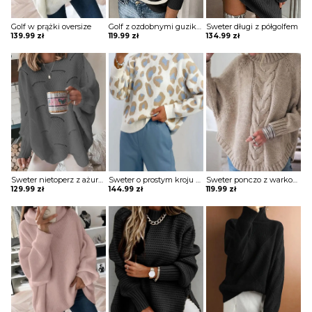
Golf w prążki oversize
Golf z ozdobnymi guzikami na ramieniu
Sweter długi z półgolfem
139.99
zł
119.99
zł
134.99
zł
Sweter nietoperz z ażurowymi wstawkami
Sweter o prostym kroju z półgolfem
Sweter ponczo z warkoczem
129.99
zł
144.99
zł
119.99
zł