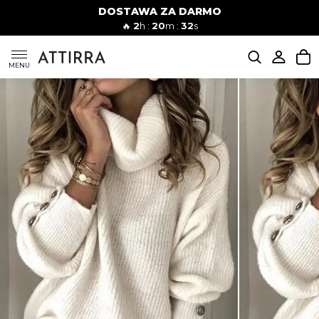
DOSTAWA ZA DARMO
Kobiety
Mężczyźni
🔥
2
h :
20
m :
30
s
SUKIENKI
MENU
KOMPLETY
KOMBINEZONY
DÓŁ DAMSKIE
STROJE KĄPIELOWE
BLUZKI