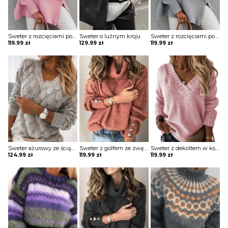
Sweter z rozcięciami po bokach
Sweter o luźnym kroju
Sweter z rozcięciami po bokach
119.99
zł
129.99
zł
119.99
zł
Sweter ażurowy ze ściągaczami
Sweter z golfem ze zwężanymi rękawami
Sweter z dekoltem w kształcie litery V i ściągaczami
124.99
zł
119.99
zł
119.99
zł