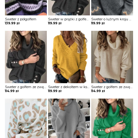
Sweter z półgolfem
Sweter w prążki z golfem i guzikami na rękawach
Sweter o luźnym kroju z półgolfem
139.99
zł
119.99
zł
119.99
zł
Sweter z golfem ze zwężanymi rękawami
Sweter z dekoltem w kształcie litery V i ściągaczami
Sweter z golfem ze zwężanymi rękawami
114.99
zł
119.99
zł
114.99
zł