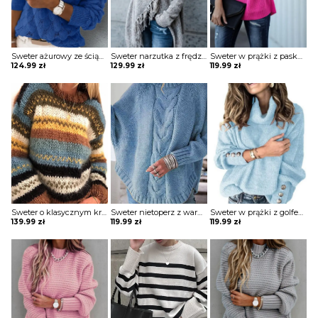
Sweter ażurowy ze ściągaczami
Sweter narzutka z frędzlami
Sweter w prążki z paskami na dekolcie
124.99
zł
129.99
zł
119.99
zł
Sweter o klasycznym kroju
Sweter nietoperz z warkoczowym splotem
Sweter w prążki z golfem i guzikami na rękawach
139.99
zł
119.99
zł
119.99
zł