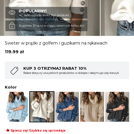
POPULARNY!
OBUWIE
42 osób ogląda teraz ten produkt
Kupione 51 razy w ciągu ostatnich kilku dni
BIELIZNA
Sweter w prążki z golfem i guzikami na rękawach
119.99
zł
BLUZY
AT 10%
KUP 4 OTRZYMAJ RABAT 1
w w sklepie i obejmuje cały koszyk
Rabat dotyczy wszystkich produktów w skl
SWETRY
Kolor
OKRYCIA WIERZCHNIE
🔥
Śpiesz się! Szybko się sprzedaje