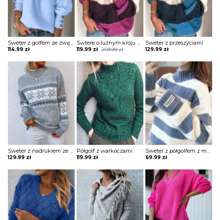
Sweter z golfem ze zwężanymi rękawami
Swtere o luźnym kroju z przeszyciami
Sweter z przeszyciami
Original
Current
114.99
zł
119.99
zł
209.99
zł
129.99
zł
price
price
was:
is:
209.99 zł.
119.99 zł.
Sweter z nadrukiem ze ściągaczami
Półgolf z warkoczami
Sweter z półgolfem z mankietami
129.99
zł
119.99
zł
69.99
zł