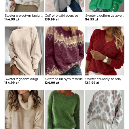
Sweter o prostym kroju z półgolfem
Golf w prążki oversize
Sweter z golfem ze zwężanymi rękawami
144.99
zł
139.99
zł
114.99
zł
Sweter z golfem długi w prążki
Sweter o luźnym fasonie
Sweter ażurowy ze ściągaczami
134.99
zł
124.99
zł
124.99
zł