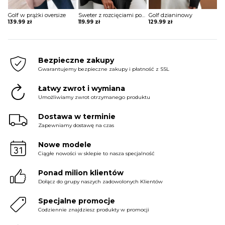
Golf w prążki oversize
Sweter z rozcięciami po bokach
Golf dzianinowy
139.99
zł
119.99
zł
129.99
zł
Bezpieczne zakupy
Gwarantujemy bezpieczne zakupy i płatność z SSL
Łatwy zwrot i wymiana
Umożliwiamy zwrot otrzymanego produktu
Dostawa w terminie
Zapewniamy dostawę na czas
Nowe modele
Ciągłe nowości w sklepie to nasza specjalność
Ponad milion klientów
Dołącz do grupy naszych zadowolonych Klientów
Specjalne promocje
Codziennie znajdziesz produkty w promocji