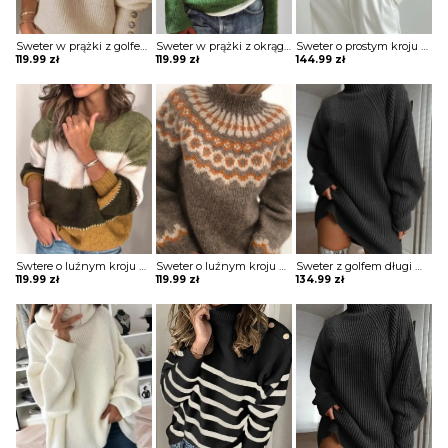
Sweter w prążki z golfem i guzikami na rękawach
Sweter w prążki z okrągłym dekoltem
Sweter o prostym kroju z półgolfem
119.99
zł
119.99
zł
144.99
zł
Swtere o luźnym kroju z przeszyciami
Sweter o luźnym kroju z półgolfem
Sweter z golfem długi w prążki
119.99
zł
119.99
zł
134.99
zł