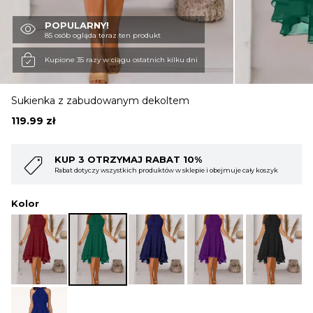
POPULARNY!
OBUWIE
85 osób ogląda teraz ten produkt
Kupione 35 razy w ciągu ostatnich kilku dni
BIELIZNA
Sukienka z zabudowanym dekoltem
119.99
zł
BLUZY
 10%
KUP 4 OTRZYMAJ RABAT 15
 sklepie i obejmuje cały koszyk
Rabat dotyczy wszystkich produktów w sklepi
SWETRY
Kolor
OKRYCIA WIERZCHNIE