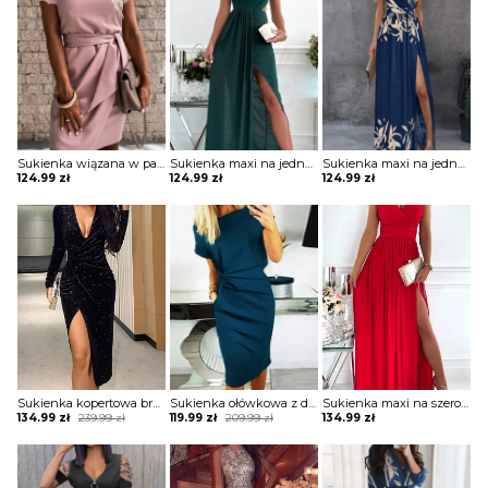
Sukienka wiązana w pasie z krótkimi koronkowymi rękawami
Sukienka maxi na jedno ramię z drapowaniem
Sukienka maxi na jedno ramię z zabudowanym dekoltem
124.99
zł
124.99
zł
124.99
zł
Sukienka kopertowa brokatowa z drapowaniem
Sukienka ołówkowa z drapowaniem i dekoltem w łódkę
Sukienka maxi na szerokich ramiączkach z kopertową górą i rozporkiem
Original
Current
Original
Current
134.99
zł
239.99
zł
119.99
zł
209.99
zł
134.99
zł
price
price
price
price
was:
is:
was:
is:
239.99 zł.
134.99 zł.
209.99 zł.
119.99 zł.