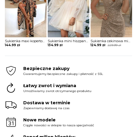
Sukienka maxi kopertowa w stylu boho
Sukienka mini hiszpanka tiulowa z szerokimi rękawami
Sukienka cekinowa mini z krótkim rękawem
Original
Current
144.99
zł
134.99
zł
124.99
zł
229.99
zł
price
price
was:
is:
229.99 zł.
124.99 zł.
Bezpieczne zakupy
Gwarantujemy bezpieczne zakupy i płatność z SSL
Łatwy zwrot i wymiana
Umożliwiamy zwrot otrzymanego produktu
Dostawa w terminie
Zapewniamy dostawę na czas
Nowe modele
Ciągłe nowości w sklepie to nasza specjalność
Ponad milion klientów