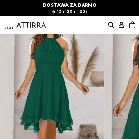
DOSTAWA ZA DARMO
Kobiety
Mężczyźni
🔥
13
h :
28
m :
27
s
SUKIENKI
MENU
KOMPLETY
KOMBINEZONY
DÓŁ DAMSKIE
STROJE KĄPIELOWE
BLUZKI