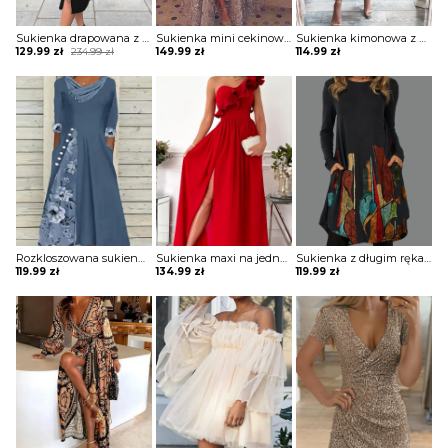
Sukienka drapowana z zamkiem i ozdobnymi paskami na ramionach
Sukienka mini cekinowa z długą spódnicą
Sukienka kimonowa z drapowaniem
Original
Current
129.99
zł
234.99
zł
149.99
zł
114.99
zł
price
price
was:
is:
234.99 zł.
129.99 zł.
Rozkloszowana sukienka z ozdobnymi wstawkami
Sukienka maxi na jedno ramię z falbaną
Sukienka z długim rękawem z kieszeniami
119.99
zł
134.99
zł
119.99
zł