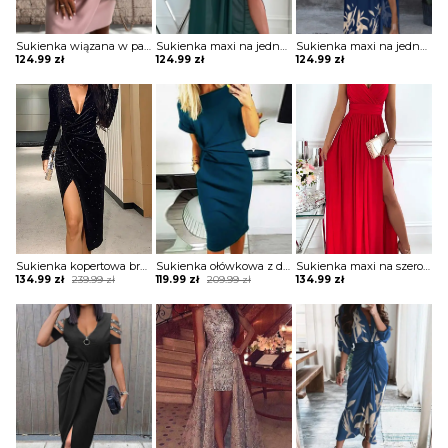
Sukienka wiązana w pasie z krótkimi koronkowymi rękawami
Sukienka maxi na jedno ramię z drapowaniem
Sukienka maxi na jedno ramię z zabudowanym dekoltem
124.99
zł
124.99
zł
124.99
zł
Sukienka kopertowa brokatowa z drapowaniem
Sukienka ołówkowa z drapowaniem i dekoltem w łódkę
Sukienka maxi na szerokich ramiączkach z kopertową górą i rozporkiem
Original
Current
Original
Current
134.99
zł
239.99
zł
119.99
zł
209.99
zł
134.99
zł
price
price
price
price
was:
is:
was:
is:
239.99 zł.
134.99 zł.
209.99 zł.
119.99 zł.