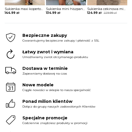
Sukienka maxi kopertowa w stylu boho
Sukienka mini hiszpanka tiulowa z szerokimi rękawami
Sukienka cekinowa mini z krótkim rękawem
Original
Current
144.99
zł
134.99
zł
124.99
zł
229.99
zł
price
price
was:
is:
229.99 zł.
124.99 zł.
Bezpieczne zakupy
Gwarantujemy bezpieczne zakupy i płatność z SSL
Łatwy zwrot i wymiana
Umożliwiamy zwrot otrzymanego produktu
Dostawa w terminie
Zapewniamy dostawę na czas
Nowe modele
Ciągłe nowości w sklepie to nasza specjalność
Ponad milion klientów
Dołącz do grupy naszych zadowolonych Klientów
Specjalne promocje
Codziennie znajdziesz produkty w promocji