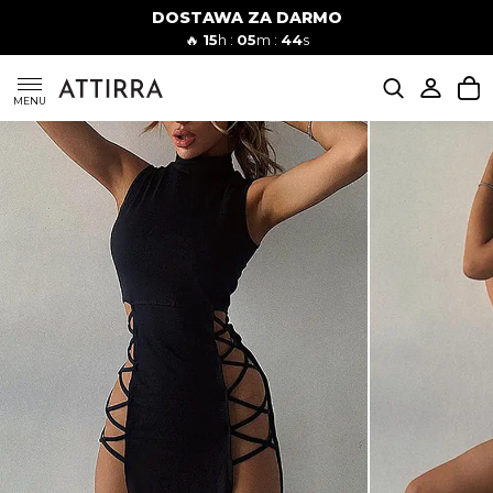
DOSTAWA ZA DARMO
Kobiety
Mężczyźni
🔥
15
h :
05
m :
43
s
SUKIENKI
MENU
KOMPLETY
KOMBINEZONY
DÓŁ DAMSKIE
STROJE KĄPIELOWE
BLUZKI