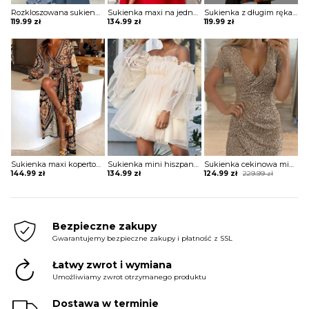
Rozkloszowana sukienka z ozdobnymi wstawkami
Sukienka maxi na jedno ramię z falbaną
Sukienka z długim rękawem z kieszeniami
119.99
zł
134.99
zł
119.99
zł
Sukienka maxi kopertowa w stylu boho
Sukienka mini hiszpanka tiulowa z szerokimi rękawami
Sukienka cekinowa mini z krótkim rękawem
Original
Current
144.99
zł
134.99
zł
124.99
zł
229.99
zł
price
price
was:
is:
229.99 zł.
124.99 zł.
Bezpieczne zakupy
Gwarantujemy bezpieczne zakupy i płatność z SSL
Łatwy zwrot i wymiana
Umożliwiamy zwrot otrzymanego produktu
Dostawa w terminie