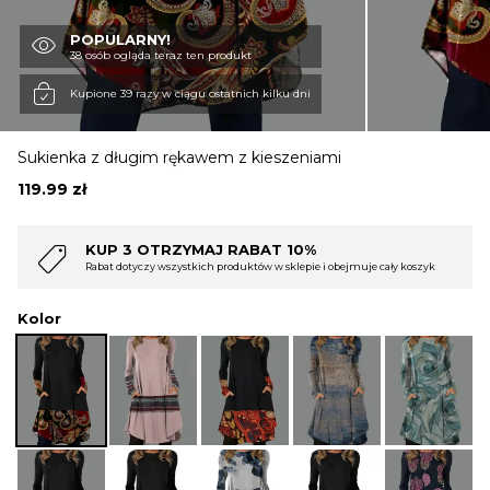
POPULARNY!
OBUWIE
38 osób ogląda teraz ten produkt
Kupione 39 razy w ciągu ostatnich kilku dni
BIELIZNA
Sukienka z długim rękawem z kieszeniami
119.99
zł
BLUZY
 RABAT 10%
KUP 4 OTRZYMAJ RAB
roduktów w sklepie i obejmuje cały koszyk
Rabat dotyczy wszystkich produktó
SWETRY
Kolor
OKRYCIA WIERZCHNIE