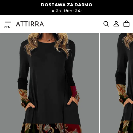
DOSTAWA ZA DARMO
Kobiety
Mężczyźni
🔥
2
h :
18
m :
23
s
SUKIENKI
MENU
KOMPLETY
KOMBINEZONY
DÓŁ DAMSKIE
STROJE KĄPIELOWE
BLUZKI