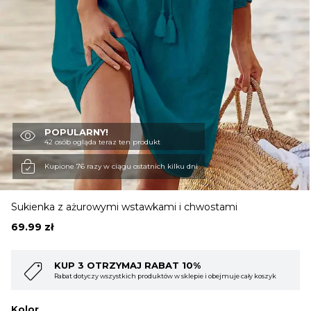
OBUWIE
BIELIZNA
BLUZY
POPULARNY!
42 osób ogląda teraz ten produkt
Kupione 76 razy w ciągu ostatnich kilku dni
SWETRY
Sukienka z ażurowymi wstawkami i chwostami
OKRYCIA WIERZCHNIE
69.99
zł
 10%
KUP 4 OTRZYMAJ RABAT 15
 sklepie i obejmuje cały koszyk
Rabat dotyczy wszystkich produktów w sklepi
Kolor