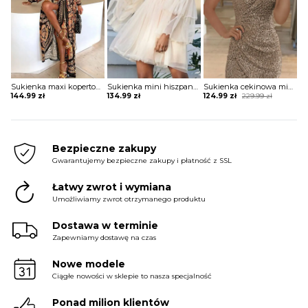
Sukienka maxi kopertowa w stylu boho
Sukienka mini hiszpanka tiulowa z szerokimi rękawami
Sukienka cekinowa mini z krótkim rękawem
Original
Current
144.99
zł
134.99
zł
124.99
zł
229.99
zł
price
price
was:
is:
229.99 zł.
124.99 zł.
Bezpieczne zakupy
Gwarantujemy bezpieczne zakupy i płatność z SSL
Łatwy zwrot i wymiana
Umożliwiamy zwrot otrzymanego produktu
Dostawa w terminie
Zapewniamy dostawę na czas
Nowe modele
Ciągłe nowości w sklepie to nasza specjalność
Ponad milion klientów