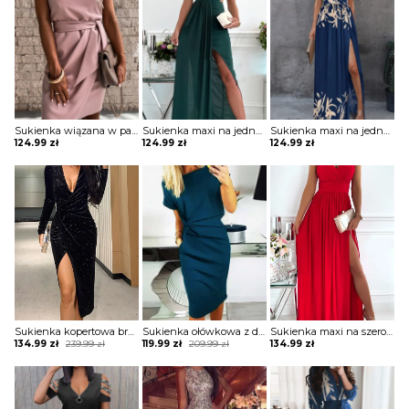
Sukienka wiązana w pasie z krótkimi koronkowymi rękawami
Sukienka maxi na jedno ramię z drapowaniem
Sukienka maxi na jedno ramię z zabudowanym dekoltem
124.99
zł
124.99
zł
124.99
zł
Sukienka kopertowa brokatowa z drapowaniem
Sukienka ołówkowa z drapowaniem i dekoltem w łódkę
Sukienka maxi na szerokich ramiączkach z kopertową górą i rozporkiem
Original
Current
Original
Current
134.99
zł
239.99
zł
119.99
zł
209.99
zł
134.99
zł
price
price
price
price
was:
is:
was:
is:
239.99 zł.
134.99 zł.
209.99 zł.
119.99 zł.