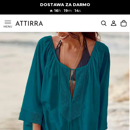
DOSTAWA ZA DARMO
Kobiety
Mężczyźni
🔥
16
h :
19
m :
13
s
SUKIENKI
MENU
KOMPLETY
KOMBINEZONY
DÓŁ DAMSKIE
STROJE KĄPIELOWE
BLUZKI