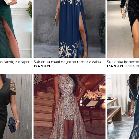
Sukienka maxi na jedno ramię z drapowaniem
Sukienka maxi na jedno ramię z zabudowanym dekoltem
Original
Current
124.99
zł
134.99
zł
239.99
z
price
price
was:
is:
239.99 zł.
134.99 zł.