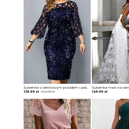
was:
is:
244.99 zł.
139.99 zł.
Sukienka z cekinowym przodem i paskami
Original
Current
139.99
zł
244.99
zł
149.99
zł
price
price
was:
is:
244.99 zł.
139.99 zł.