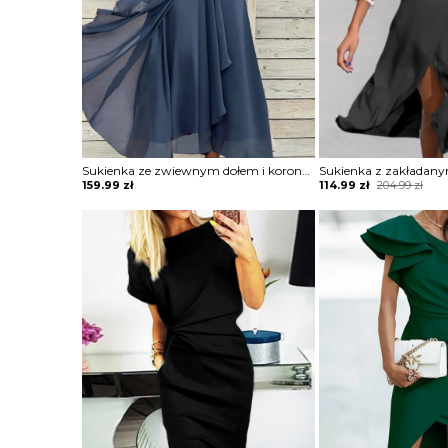
Sukienka ze zwiewnym dołem i koronkową górą
Original
Current
159.99
zł
114.99
zł
204.99
zł
price
price
was:
is:
204.99 zł.
114.99 zł.