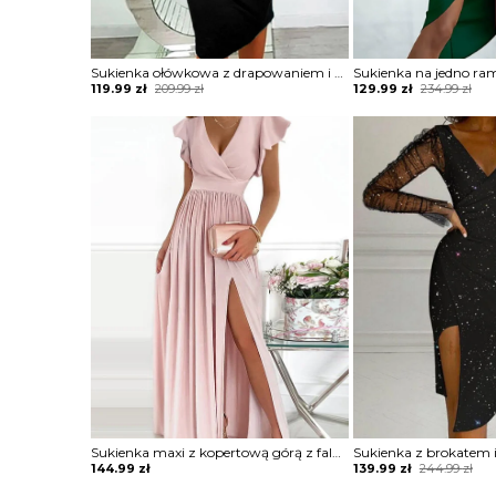
Sukienka ołówkowa z drapowaniem i dekoltem w łódkę
Original
Current
Original
Current
119.99
zł
209.99
zł
129.99
zł
234.99
zł
price
price
price
price
was:
is:
was:
is:
209.99 zł.
119.99 zł.
234.99 zł.
129.99 zł.
Sukienka maxi z kopertową górą z falbankami
Original
Current
144.99
zł
139.99
zł
244.99
zł
price
price