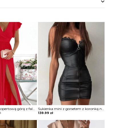
Sukienka maxi z kopertową górą z falbankami
Sukienka mini z gorsetem z koronką na zamek
ł
139.99
zł