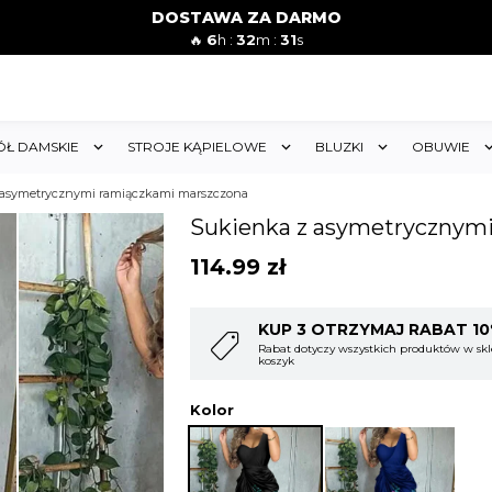
DOSTAWA ZA DARMO
🔥
6
h :
32
m :
29
s
ÓŁ DAMSKIE
STROJE KĄPIELOWE
BLUZKI
OBUWIE
 asymetrycznymi ramiączkami marszczona
Sukienka z asymetrycznym
114.99
zł
T 10%
KUP 4 OTRZYMAJ RABAT 1
w sklepie i obejmuje cały
Rabat dotyczy wszystkich produktów w skl
koszyk
Kolor