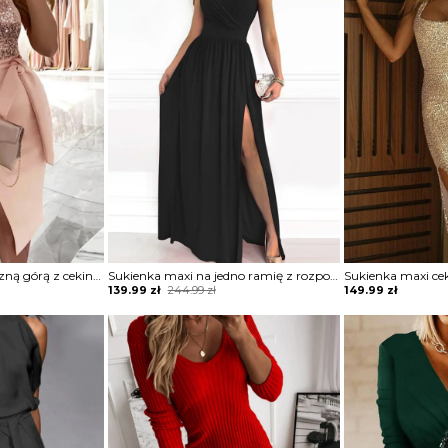
Sukienka z asymetryczną górą z cekinami
Sukienka maxi na jedno ramię z rozporkiem
Original
Current
139.99
zł
244.99
zł
149.99
zł
price
price
was:
is:
244.99 zł.
139.99 zł.