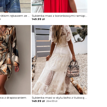
Sukienka midi z krótkim rękawem ze zwiewnego materiału
Sukienka maxi z koronkowymi ramiączkami
ł
149.99
zł
owa z drapowaniem
Sukienka maxi w stylu boho z tiulową warstwą
Original
Current
ł
149.99
zł
264.99
zł
price
price