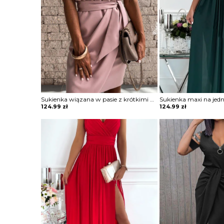
Sukienka wiązana w pasie z krótkimi koronkowymi rękawami
124.99
zł
124.99
zł