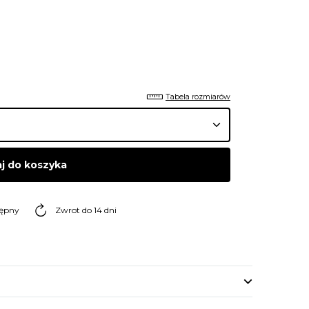
Tabela rozmiarów
j do koszyka
tępny
Zwrot do 14 dni