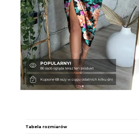
POPULARNY!
86 osób ogląda teraz ten produkt
Kupione 68 razy w ciągu ostatnich kilku dni
Tabela rozmiarów