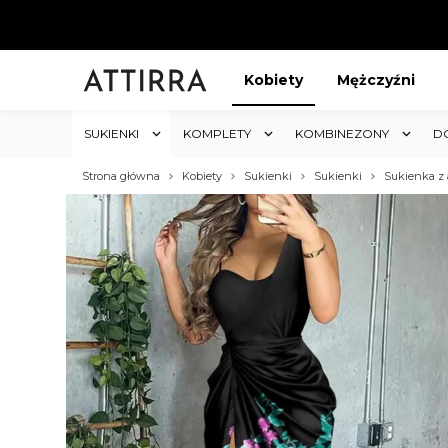
Kobiety
Mężczyźni
SUKIENKI
KOMPLETY
KOMBINEZONY
D
Strona główna
Kobiety
Sukienki
Sukienki
Sukienka z
ABAT 5%
KUP 3 OTRZYMAJ RABA
któw w sklepie i obejmuje cały
Rabat dotyczy wszystkich produktów 
koszyk