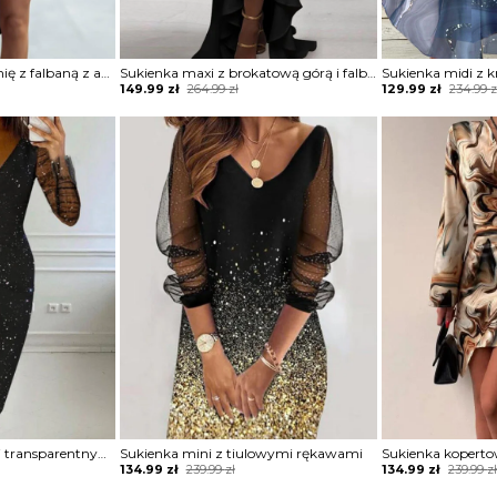
Sukienka na jedno ramię z falbaną z asymetrycznym dołem
Sukienka maxi z brokatową górą i falbaną
Original
Current
Original
Current
149.99
zł
264.99
zł
129.99
zł
234.99
z
price
price
price
price
was:
is:
was:
is:
264.99 zł.
149.99 zł.
234.99 zł.
129.99 zł.
Sukienka z brokatem i transparentnymi rękawami
Sukienka mini z tiulowymi rękawami
Sukienka kopert
Original
Current
Original
Current
134.99
zł
239.99
zł
134.99
zł
239.99
z
price
price
price
price