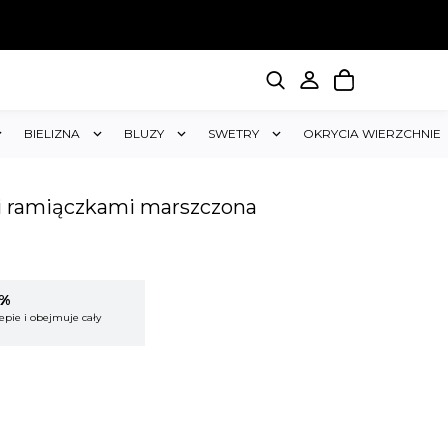
BIELIZNA
BLUZY
SWETRY
OKRYCIA WIERZCHNIE
i ramiączkami marszczona
5%
KUP 2 OTRZYMAJ RABAT 5%
epie i obejmuje cały
Rabat dotyczy wszystkich produktów w sklepie i
koszyk