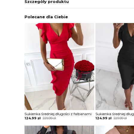
Szczegóły produktu
Polecane dla Ciebie
Sukienka średniej długości z falbanami
Sukienka średniej dłu
Original
Current
Original
Current
124.99
zł
229.99
zł
124.99
zł
229.99
zł
price
price
price
price
was:
is:
was:
is:
229.99 zł.
124.99 zł.
229.99 zł.
124.99 zł.