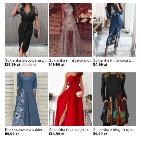
was:
is:
was:
is:
239.99 zł.
134.99 zł.
209.99 zł.
119.99 zł.
Sukienka drapowana z zamkiem i ozdobnymi paskami na ramionach
Sukienka mini cekinowa z długą spódnicą
Sukienka kimonowa z drapowaniem
Original
Current
129.99
zł
234.99
zł
149.99
zł
114.99
zł
price
price
was:
is:
234.99 zł.
129.99 zł.
Rozkloszowana sukienka z ozdobnymi wstawkami
Sukienka maxi na jedno ramię z falbaną
Sukienka z długim rękawem z kieszeniami
119.99
zł
134.99
zł
119.99
zł