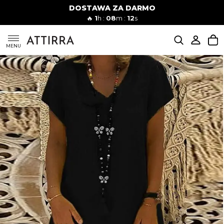
DOSTAWA ZA DARMO
Kobiety
Mężczyźni
🔥
1
h :
08
m :
11
s
SUKIENKI
MENU
KOMPLETY
KOMBINEZONY
DÓŁ DAMSKIE
STROJE KĄPIELOWE
BLUZKI