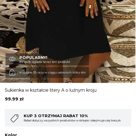
OBUWIE
BIELIZNA
BLUZY
POPULARNY!
84 osób ogląda teraz ten produkt
Kupione 35 razy w ciągu ostatnich kilku dni
SWETRY
Sukienka w kształcie litery A o luźnym kroju
OKRYCIA WIERZCHNIE
99.99
zł
AT 10%
KUP 4 OTRZYMAJ RABAT 1
w w sklepie i obejmuje cały koszyk
Rabat dotyczy wszystkich produktów w skl
Kolor