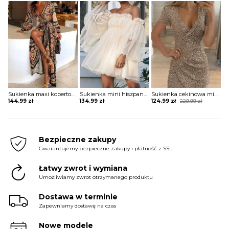
Sukienka maxi kopertowa w stylu boho
Sukienka mini hiszpanka tiulowa z szerokimi rękawami
Sukienka cekinowa mini z krótkim rękawem
Original
Current
144.99
zł
134.99
zł
124.99
zł
229.99
zł
price
price
was:
is:
229.99 zł.
124.99 zł.
Bezpieczne zakupy
Gwarantujemy bezpieczne zakupy i płatność z SSL
Łatwy zwrot i wymiana
Umożliwiamy zwrot otrzymanego produktu
Dostawa w terminie
Zapewniamy dostawę na czas
Nowe modele