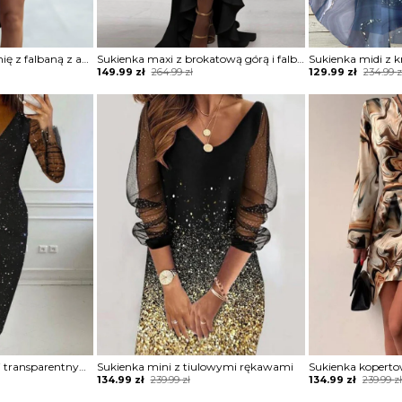
Sukienka na jedno ramię z falbaną z asymetrycznym dołem
Sukienka maxi z brokatową górą i falbaną
Original
Current
Original
Current
149.99
zł
264.99
zł
129.99
zł
234.99
z
price
price
price
price
was:
is:
was:
is:
264.99 zł.
149.99 zł.
234.99 zł.
129.99 zł.
Sukienka z brokatem i transparentnymi rękawami
Sukienka mini z tiulowymi rękawami
Sukienka kopert
Original
Current
Original
Current
134.99
zł
239.99
zł
134.99
zł
239.99
z
price
price
price
price