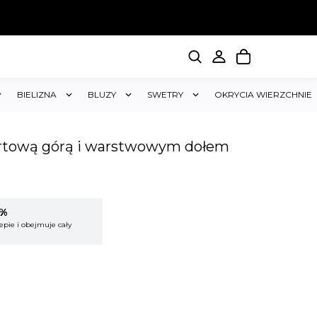
BIELIZNA
BLUZY
SWETRY
OKRYCIA WIERZCHNIE
ertową górą i warstwowym dołem
5%
KUP 2 OTRZYMAJ RABAT 5%
epie i obejmuje cały
Rabat dotyczy wszystkich produktów w sklepie i
koszyk