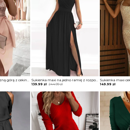
Sukienka z asymetryczną górą z cekinami
Sukienka maxi na jedno ramię z rozporkiem
Original
Current
139.99
zł
244.99
zł
149.99
zł
price
price
was:
is:
244.99 zł.
139.99 zł.