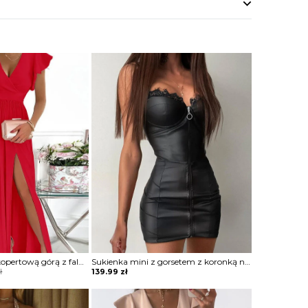
Sukienka maxi z kopertową górą z falbankami
Sukienka mini z gorsetem z koronką na zamek
ł
139.99
zł