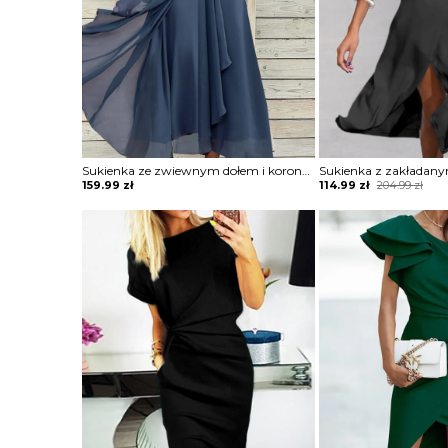
Sukienka ze zwiewnym dołem i koronkową górą
Original
Current
159.99
zł
114.99
zł
204.99
zł
price
price
was:
is:
204.99 zł.
114.99 zł.