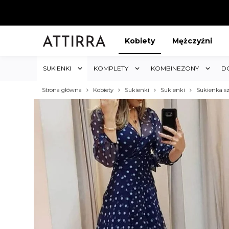
Kobiety
Mężczyźni
SUKIENKI
KOMPLETY
KOMBINEZONY
D
Strona główna
Kobiety
Sukienki
Sukienki
Sukienka s
ABAT 5%
KUP 3 OTRZYMAJ RABA
któw w sklepie i obejmuje cały
Rabat dotyczy wszystkich produktów 
koszyk