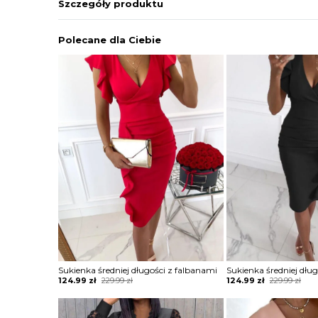
Szczegóły produktu
Polecane dla Ciebie
Sukienka średniej długości z falbanami
Sukienka średniej dłu
Original
Current
Original
Current
124.99
zł
229.99
zł
124.99
zł
229.99
zł
price
price
price
price
was:
is:
was:
is:
229.99 zł.
124.99 zł.
229.99 zł.
124.99 zł.