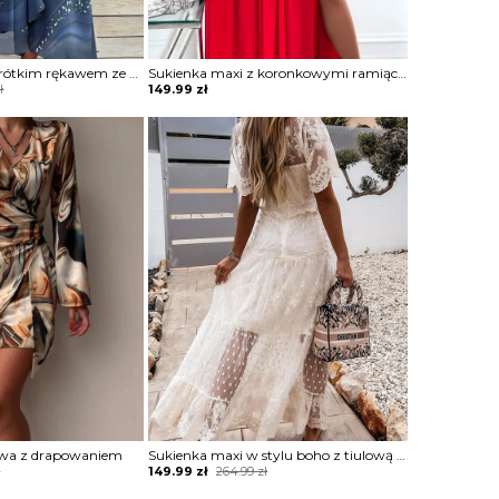
Sukienka midi z krótkim rękawem ze zwiewnego materiału
Sukienka maxi z koronkowymi ramiączkami
ł
149.99
zł
owa z drapowaniem
Sukienka maxi w stylu boho z tiulową warstwą
Original
Current
ł
149.99
zł
264.99
zł
price
price