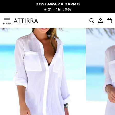
DOSTAWA ZA DARMO
Kobiety
Mężczyźni
🔥
21
h :
11
m :
05
s
SUKIENKI
MENU
KOMPLETY
KOMBINEZONY
DÓŁ DAMSKIE
STROJE KĄPIELOWE
BLUZKI