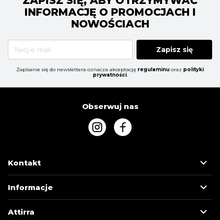
ZAPISZ SIĘ, ABY OTRZYMYWAĆ
INFORMACJĘ O PROMOCJACH I
NOWOŚCIACH
Zapisz się
Zapisanie się do newslettera oznacza akceptację
regulaminu
oraz
polityki
prywatności
.
Obserwuj nas
Kontakt
Informacje
Attirra