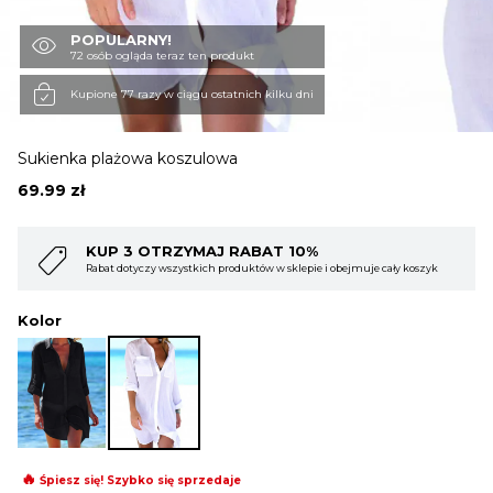
POPULARNY!
OBUWIE
72 osób ogląda teraz ten produkt
Kupione 77 razy w ciągu ostatnich kilku dni
BIELIZNA
Sukienka plażowa koszulowa
69.99
zł
BLUZY
 10%
KUP 4 OTRZYMAJ RABAT 15
 sklepie i obejmuje cały koszyk
Rabat dotyczy wszystkich produktów w sklepi
SWETRY
Kolor
OKRYCIA WIERZCHNIE
🔥
Śpiesz się! Szybko się sprzedaje