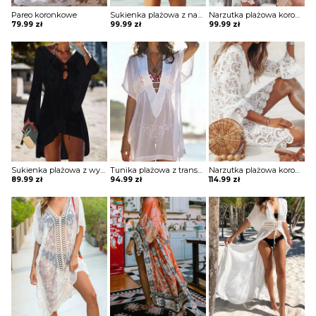
Pareo koronkowe
Sukienka plażowa z nadrukiem
Narzutka plażowa koronkowa z rozszerzanymi rękawami
79.99
zł
99.99
zł
99.99
zł
Sukienka plażowa z wycięciami
Tunika plażowa z transoarentnego materiału
Narzutka plażowa koronkowa
89.99
zł
94.99
zł
114.99
zł