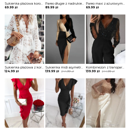
Sukienka plażowa koronkowa z ażurowymi wstawkami
Pareo długie z nadrukiem
Pareo maxi z ażurowymi wstawkami
69.99
zł
89.99
zł
69.99
zł
Sukienka plażowa z koronki
Sukienka midi asymetryczna dwukolorowa
Kombinezon z transparentną górą z brokatem
Original
Current
Original
Current
124.99
zł
139.99
zł
244.99
zł
139.99
zł
244.99
zł
price
price
price
price
was:
is:
was:
is:
244.99 zł.
139.99 zł.
244.99 zł.
139.99 zł.