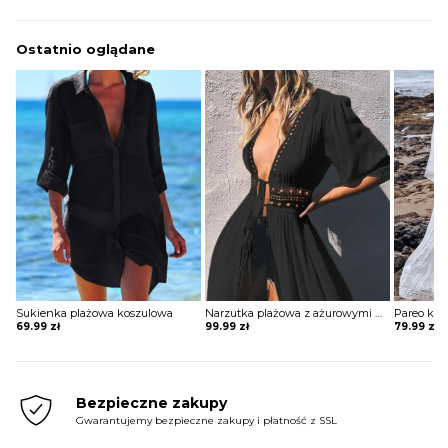
was:
is:
234.99 zł.
129.99 zł.
Ostatnio oglądane
Sukienka plażowa koszulowa
Narzutka plażowa z ażurowymi wstawkami
Pareo ko
69.99
zł
99.99
zł
79.99
zł
Bezpieczne zakupy
Gwarantujemy bezpieczne zakupy i płatność z SSL