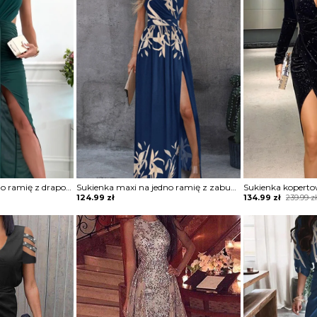
Sukienka maxi na jedno ramię z drapowaniem
Sukienka maxi na jedno ramię z zabudowanym dekoltem
Original
Current
124.99
zł
134.99
zł
239.99
z
price
price
was:
is:
239.99 zł.
134.99 zł.