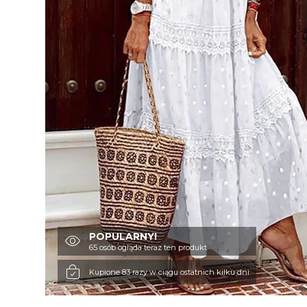
POPULARNY!
65 osób ogląda teraz ten produkt
Kupione 83 razy w ciągu ostatnich kilku dni