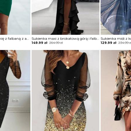
Sukienka na jedno ramię z falbaną z asymetrycznym dołem
Sukienka maxi z brokatową górą i falbaną
Original
Current
Original
Current
149.99
zł
264.99
zł
129.99
zł
234.99
z
price
price
price
price
was:
is:
was:
is:
264.99 zł.
149.99 zł.
234.99 zł.
129.99 zł.