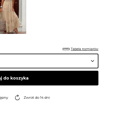
Tabela rozmiarów
j do koszyka
tępny
Zwrot do 14 dni