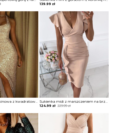
ł
139.99
zł
Sukienka maxi cekinowa z kwadratowym dekoltem
Sukienka midi z marszczeniem na brzuchu i falbaną
Original
Current
124.99
zł
229.99
zł
price
price
was:
is:
229.99 zł.
124.99 zł.