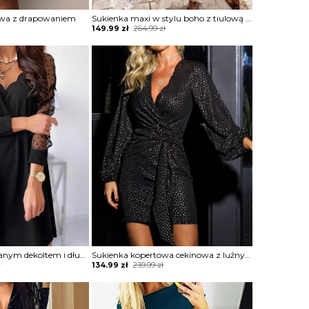
owa z drapowaniem
Sukienka maxi w stylu boho z tiulową warstwą
Original
Current
ł
149.99
zł
264.99
zł
price
price
was:
is:
264.99 zł.
149.99 zł.
Sukienka z wycinanym dekoltem i długimi tiulowymi rękawami
Sukienka kopertowa cekinowa z luźnymi rękawami
Original
Current
ł
134.99
zł
239.99
zł
price
price
was:
is:
239.99 zł.
134.99 zł.