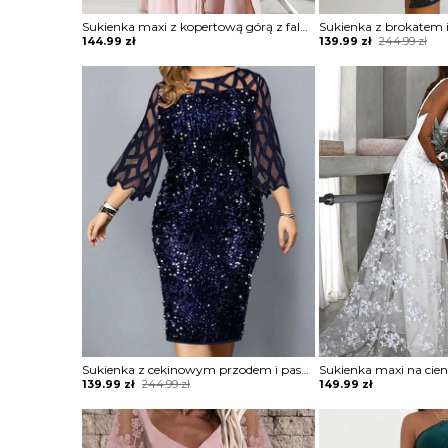
Sukienka maxi z kopertową górą z falbankami
Original
Current
144.99
zł
139.99
zł
244.99
zł
price
price
was:
is:
244.99 zł.
139.99 zł.
Sukienka z cekinowym przodem i paskami
Original
Current
139.99
zł
244.99
zł
149.99
zł
price
price
was:
is:
244.99 zł.
139.99 zł.