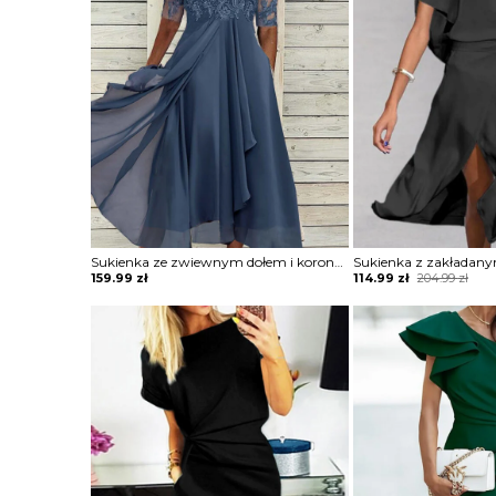
Sukienka ze zwiewnym dołem i koronkową górą
Original
Current
159.99
zł
114.99
zł
204.99
zł
price
price
was:
is:
204.99 zł.
114.99 zł.