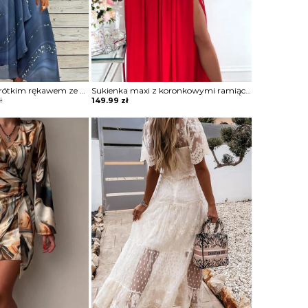
Sukienka midi z krótkim rękawem ze zwiewnego materiału
Sukienka maxi z koronkowymi ramiączkami
ł
149.99
zł