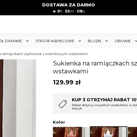
DOSTAWA ZA DARMO
🔥
9
h :
55
m :
05
s
ÓŁ DAMSKIE
STROJE KĄPIELOWE
BLUZKI
OBUWIE
a ramiączkach szyfonowa z koronkowymi wstawkami
Sukienka na ramiączkach s
wstawkami
129.99
zł
T 10%
KUP 4 OTRZYMAJ RABAT 1
w sklepie i obejmuje cały
Rabat dotyczy wszystkich produktów w skl
koszyk
Kolor