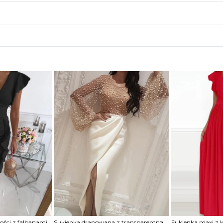
gości z falbanami
Sukienka drapowana z transparentną górą zdobioną perełkami