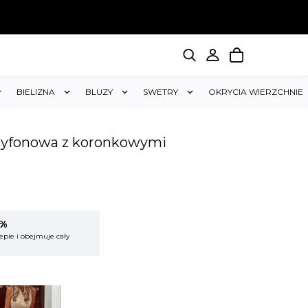
BIELIZNA
BLUZY
SWETRY
OKRYCIA WIERZCHNIE
zyfonowa z koronkowymi
5%
KUP 2 OTRZYMAJ RABAT 5%
epie i obejmuje cały
Rabat dotyczy wszystkich produktów w sklepie i
koszyk