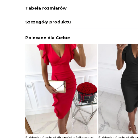
Tabela rozmiarów
Szczegóły produktu
Polecane dla Ciebie
Sukienka średniej długości z falbanami
Sukienka średniej dłu