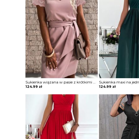
Sukienka wiązana w pasie z krótkimi koronkowymi rękawami
124.99
zł
124.99
zł