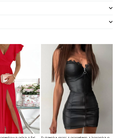
Sukienka maxi z kopertową górą z falbankami
Sukienka mini z gorsetem z koronką na zamek