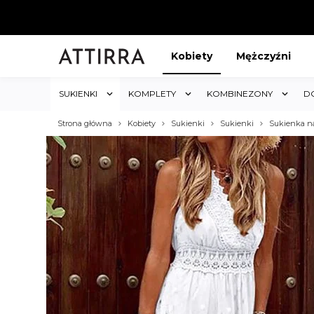
Kobiety
Mężczyźni
SUKIENKI
KOMPLETY
KOMBINEZONY
D
Strona główna
Kobiety
Sukienki
Sukienki
Sukienka n
ABAT 5%
KUP 3 OTRZYMAJ RABA
któw w sklepie i obejmuje cały
Rabat dotyczy wszystkich produktów 
koszyk