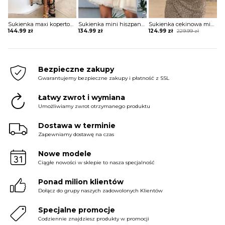
Sukienka maxi kopertowa w stylu boho
Sukienka mini hiszpanka tiulowa z szerokimi rękawami
Sukienka cekinowa mini z krótkim rękawem
Original
Current
144.99
zł
134.99
zł
124.99
zł
229.99
zł
price
price
was:
is:
229.99 zł.
124.99 zł.
Bezpieczne zakupy
Gwarantujemy bezpieczne zakupy i płatność z SSL
Łatwy zwrot i wymiana
Umożliwiamy zwrot otrzymanego produktu
Dostawa w terminie
Zapewniamy dostawę na czas
Nowe modele
Ciągłe nowości w sklepie to nasza specjalność
Ponad milion klientów
Dołącz do grupy naszych zadowolonych Klientów
Specjalne promocje
Codziennie znajdziesz produkty w promocji