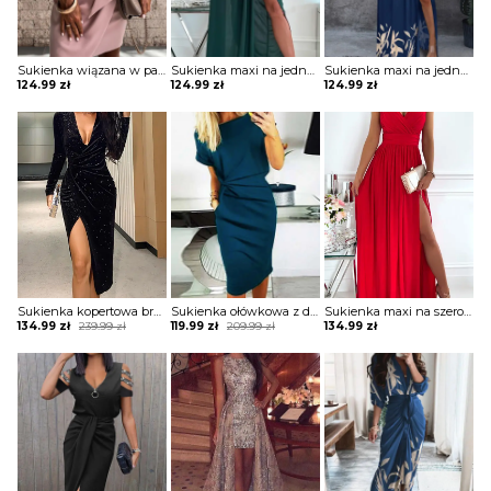
Sukienka wiązana w pasie z krótkimi koronkowymi rękawami
Sukienka maxi na jedno ramię z drapowaniem
Sukienka maxi na jedno ramię z zabudowanym dekoltem
124.99
zł
124.99
zł
124.99
zł
Sukienka kopertowa brokatowa z drapowaniem
Sukienka ołówkowa z drapowaniem i dekoltem w łódkę
Sukienka maxi na szerokich ramiączkach z kopertową górą i rozporkiem
Original
Current
Original
Current
134.99
zł
239.99
zł
119.99
zł
209.99
zł
134.99
zł
price
price
price
price
was:
is:
was:
is:
239.99 zł.
134.99 zł.
209.99 zł.
119.99 zł.