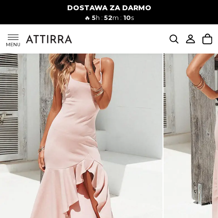
DOSTAWA ZA DARMO
Kobiety
Mężczyźni
🔥
5
h :
52
m :
09
s
SUKIENKI
MENU
KOMPLETY
KOMBINEZONY
DÓŁ DAMSKIE
STROJE KĄPIELOWE
BLUZKI