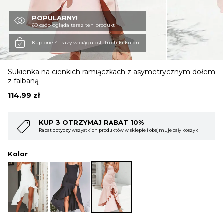
POPULARNY!
OBUWIE
60 osób ogląda teraz ten produkt
Kupione 41 razy w ciągu ostatnich kilku dni
BIELIZNA
Sukienka na cienkich ramiączkach z asymetrycznym dołem
z falbaną
BLUZY
114.99
zł
 10%
KUP 4 OTRZYMAJ RABAT 15
SWETRY
 sklepie i obejmuje cały koszyk
Rabat dotyczy wszystkich produktów w sklepi
Kolor
OKRYCIA WIERZCHNIE