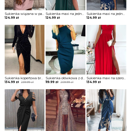
Sukienka wiązana w pasie z krótkimi koronkowymi rękawami
Sukienka maxi na jedno ramię z drapowaniem
Sukienka maxi na jedno ramię z zabudowanym dekoltem
124.99
zł
124.99
zł
124.99
zł
Sukienka kopertowa brokatowa z drapowaniem
Sukienka ołówkowa z drapowaniem i dekoltem w łódkę
Sukienka maxi na szerokich ramiączkach z kopertową górą i rozporkiem
Original
Current
Original
Current
134.99
zł
239.99
zł
119.99
zł
209.99
zł
134.99
zł
price
price
price
price
was:
is:
was:
is:
239.99 zł.
134.99 zł.
209.99 zł.
119.99 zł.