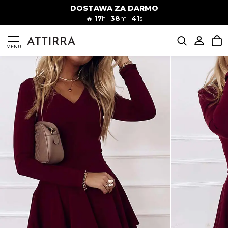
DOSTAWA ZA DARMO
Kobiety
Mężczyźni
🔥
17
h :
38
m :
40
s
SUKIENKI
MENU
KOMPLETY
KOMBINEZONY
DÓŁ DAMSKIE
STROJE KĄPIELOWE
BLUZKI