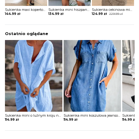
Sukienka maxi kopertowa w stylu boho
Sukienka mini hiszpanka tiulowa z szerokimi rękawami
Sukienka cekinowa mini z krótkim rękawem
Original
Current
144.99
zł
134.99
zł
124.99
zł
229.99
zł
price
price
was:
is:
229.99 zł.
124.99 zł.
Ostatnio oglądane
Sukienka mini o luźnym kroju na guziki
Sukienka mini koszulowa jeansowa
114.99
zł
114.99
zł
114.99
zł