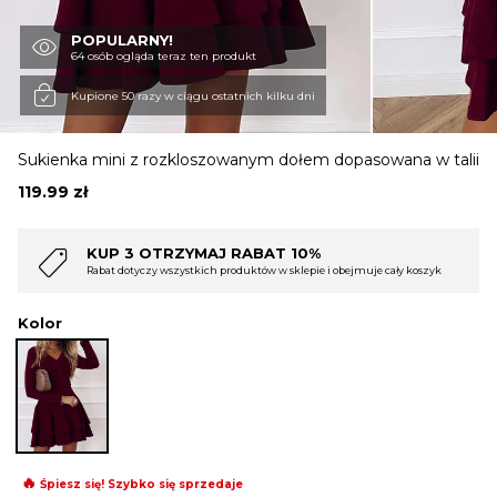
POPULARNY!
OBUWIE
64 osób ogląda teraz ten produkt
Kupione 50 razy w ciągu ostatnich kilku dni
BIELIZNA
Sukienka mini z rozkloszowanym dołem dopasowana w talii
119.99
zł
BLUZY
%
KUP 4 OTRZYMAJ RABAT 15%
ie i obejmuje cały koszyk
Rabat dotyczy wszystkich produktów w sklepie i ob
SWETRY
Kolor
OKRYCIA WIERZCHNIE
🔥
Śpiesz się! Szybko się sprzedaje