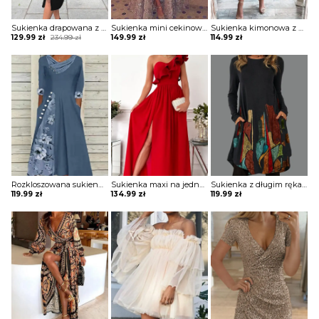
Sukienka drapowana z zamkiem i ozdobnymi paskami na ramionach
Sukienka mini cekinowa z długą spódnicą
Sukienka kimonowa z drapowaniem
Original
Current
129.99
zł
234.99
zł
149.99
zł
114.99
zł
price
price
was:
is:
234.99 zł.
129.99 zł.
Rozkloszowana sukienka z ozdobnymi wstawkami
Sukienka maxi na jedno ramię z falbaną
Sukienka z długim rękawem z kieszeniami
119.99
zł
134.99
zł
119.99
zł