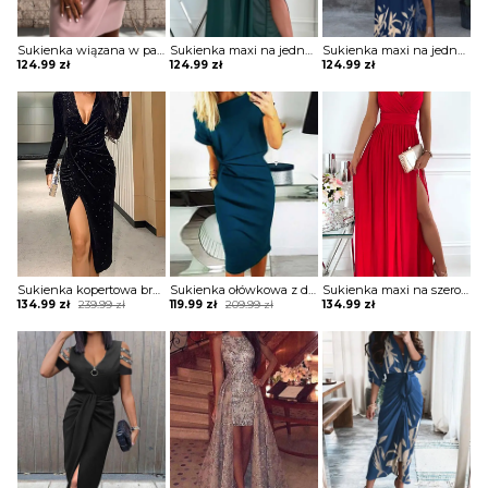
Sukienka wiązana w pasie z krótkimi koronkowymi rękawami
Sukienka maxi na jedno ramię z drapowaniem
Sukienka maxi na jedno ramię z zabudowanym dekoltem
124.99
zł
124.99
zł
124.99
zł
Sukienka kopertowa brokatowa z drapowaniem
Sukienka ołówkowa z drapowaniem i dekoltem w łódkę
Sukienka maxi na szerokich ramiączkach z kopertową górą i rozporkiem
Original
Current
Original
Current
134.99
zł
239.99
zł
119.99
zł
209.99
zł
134.99
zł
price
price
price
price
was:
is:
was:
is:
239.99 zł.
134.99 zł.
209.99 zł.
119.99 zł.