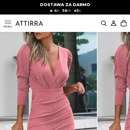
DOSTAWA ZA DARMO
Kobiety
Mężczyźni
🔥
4
h :
36
m :
44
s
SUKIENKI
MENU
KOMPLETY
KOMBINEZONY
DÓŁ DAMSKIE
STROJE KĄPIELOWE
BLUZKI