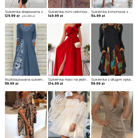
Sukienka drapowana z zamkiem i ozdobnymi paskami na ramionach
Sukienka mini cekinowa z długą spódnicą
Sukienka kimonowa z drapowaniem
Original
Current
129.99
zł
234.99
zł
149.99
zł
114.99
zł
price
price
was:
is:
234.99 zł.
129.99 zł.
Rozkloszowana sukienka z ozdobnymi wstawkami
Sukienka maxi na jedno ramię z falbaną
Sukienka z długim rękawem z kieszeniami
119.99
zł
134.99
zł
119.99
zł