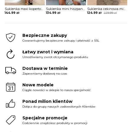
Sukienka maxi kopertowa w stylu boho
Sukienka mini hiszpanka tiulowa z szerokimi rękawami
Sukienka cekinowa mini z krótkim rękawem
Original
Current
144.99
zł
134.99
zł
124.99
zł
229.99
zł
price
price
was:
is:
229.99 zł.
124.99 zł.
Bezpieczne zakupy
Gwarantujemy bezpieczne zakupy i płatność z SSL
Łatwy zwrot i wymiana
Umożliwiamy zwrot otrzymanego produktu
Dostawa w terminie
Zapewniamy dostawę na czas
Nowe modele
Ciągłe nowości w sklepie to nasza specjalność
Ponad milion klientów
Dołącz do grupy naszych zadowolonych Klientów
Specjalne promocje
Codziennie znajdziesz produkty w promocji