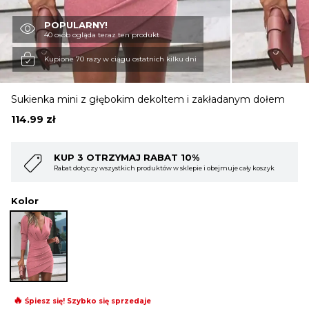
POPULARNY!
OBUWIE
40 osób ogląda teraz ten produkt
Kupione 70 razy w ciągu ostatnich kilku dni
BIELIZNA
Sukienka mini z głębokim dekoltem i zakładanym dołem
114.99
zł
BLUZY
10%
KUP 4 OTRZYMAJ RABAT 15%
lepie i obejmuje cały koszyk
Rabat dotyczy wszystkich produktów w sklepie i
SWETRY
Kolor
OKRYCIA WIERZCHNIE
🔥
Śpiesz się! Szybko się sprzedaje