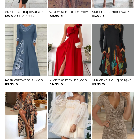
Sukienka drapowana z zamkiem i ozdobnymi paskami na ramionach
Sukienka mini cekinowa z długą spódnicą
Sukienka kimonowa z drapowaniem
Original
Current
129.99
zł
234.99
zł
149.99
zł
114.99
zł
price
price
was:
is:
234.99 zł.
129.99 zł.
Rozkloszowana sukienka z ozdobnymi wstawkami
Sukienka maxi na jedno ramię z falbaną
Sukienka z długim rękawem z kieszeniami
119.99
zł
134.99
zł
119.99
zł