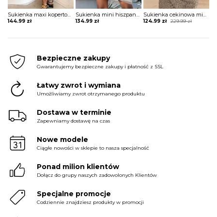
Sukienka maxi kopertowa w stylu boho
Sukienka mini hiszpanka tiulowa z szerokimi rękawami
Sukienka cekinowa mini z krótkim rękawem
Original
Current
144.99
zł
134.99
zł
124.99
zł
229.99
zł
price
price
was:
is:
229.99 zł.
124.99 zł.
Bezpieczne zakupy
Gwarantujemy bezpieczne zakupy i płatność z SSL
Łatwy zwrot i wymiana
Umożliwiamy zwrot otrzymanego produktu
Dostawa w terminie
Zapewniamy dostawę na czas
Nowe modele
Ciągłe nowości w sklepie to nasza specjalność
Ponad milion klientów
Dołącz do grupy naszych zadowolonych Klientów
Specjalne promocje
Codziennie znajdziesz produkty w promocji