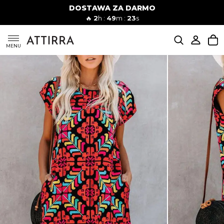
DOSTAWA ZA DARMO
Kobiety
Mężczyźni
🔥
2
h :
49
m :
22
s
SUKIENKI
MENU
KOMPLETY
KOMBINEZONY
DÓŁ DAMSKIE
STROJE KĄPIELOWE
BLUZKI