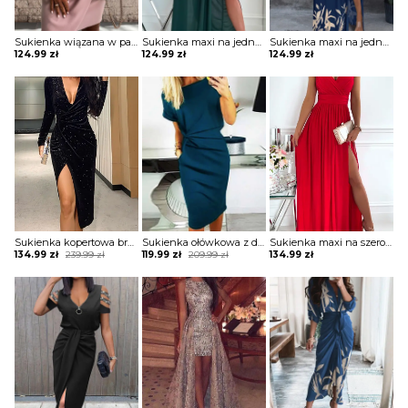
Sukienka wiązana w pasie z krótkimi koronkowymi rękawami
Sukienka maxi na jedno ramię z drapowaniem
Sukienka maxi na jedno ramię z zabudowanym dekoltem
124.99
zł
124.99
zł
124.99
zł
Sukienka kopertowa brokatowa z drapowaniem
Sukienka ołówkowa z drapowaniem i dekoltem w łódkę
Sukienka maxi na szerokich ramiączkach z kopertową górą i rozporkiem
Original
Current
Original
Current
134.99
zł
239.99
zł
119.99
zł
209.99
zł
134.99
zł
price
price
price
price
was:
is:
was:
is:
239.99 zł.
134.99 zł.
209.99 zł.
119.99 zł.