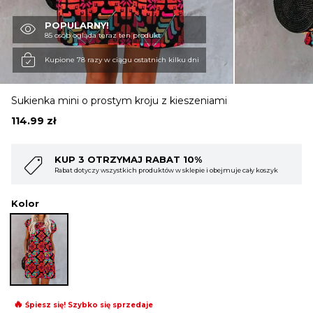
POPULARNY!
OBUWIE
85 osób ogląda teraz ten produkt
Kupione 78 razy w ciągu ostatnich kilku dni
BIELIZNA
Sukienka mini o prostym kroju z kieszeniami
114.99
zł
BLUZY
AT 10%
KUP 4 OTRZYMAJ RABAT 1
w w sklepie i obejmuje cały koszyk
Rabat dotyczy wszystkich produktów w skl
SWETRY
Kolor
OKRYCIA WIERZCHNIE
🔥
Śpiesz się! Szybko się sprzedaje