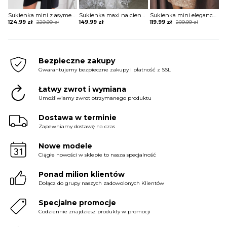
Sukienka mini z asymetrycznym długim rękawem
Sukienka maxi na cienkich ramiączkach koronkowa
Sukienka mini elegancka z rozcięciami na rękawach
Original
Current
Original
Current
124.99
zł
229.99
zł
149.99
zł
119.99
zł
209.99
zł
price
price
price
price
was:
is:
was:
is:
229.99 zł.
124.99 zł.
209.99 zł.
119.99 zł.
Bezpieczne zakupy
Gwarantujemy bezpieczne zakupy i płatność z SSL
Łatwy zwrot i wymiana
Umożliwiamy zwrot otrzymanego produktu
Dostawa w terminie
Zapewniamy dostawę na czas
Nowe modele
Ciągłe nowości w sklepie to nasza specjalność
Ponad milion klientów
Dołącz do grupy naszych zadowolonych Klientów
Specjalne promocje
Codziennie znajdziesz produkty w promocji