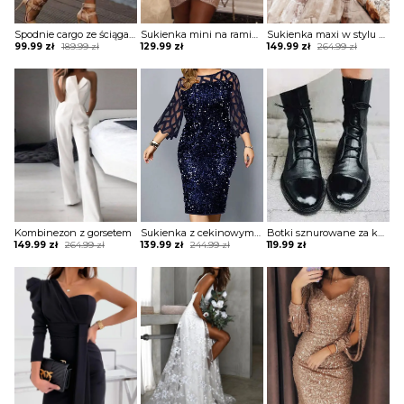
Spodnie cargo ze ściągaczami na dole
Sukienka mini na ramiączkach błyszcząca
Sukienka maxi w stylu boho z tiulową warstwą
Original
Current
Original
Current
99.99
zł
189.99
zł
129.99
zł
149.99
zł
264.99
zł
price
price
price
price
was:
is:
was:
is:
189.99 zł.
99.99 zł.
264.99 zł.
149.99 zł.
Kombinezon z gorsetem
Sukienka z cekinowym przodem i paskami
Botki sznurowane za kostkę na płaskiej podeszwie
Original
Current
Original
Current
149.99
zł
264.99
zł
139.99
zł
244.99
zł
119.99
zł
price
price
price
price
was:
is:
was:
is:
264.99 zł.
149.99 zł.
244.99 zł.
139.99 zł.