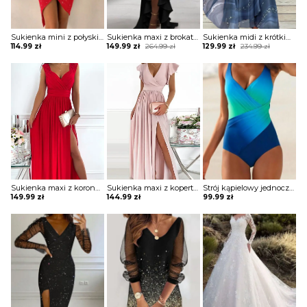
Sukienka mini z połyskiem asymetryczna
Sukienka maxi z brokatową górą i falbaną
Sukienka midi z krótkim rękawem ze zwiewnego materiału
Original
Current
Original
Current
114.99
zł
149.99
zł
264.99
zł
129.99
zł
234.99
zł
price
price
price
price
was:
is:
was:
is:
264.99 zł.
149.99 zł.
234.99 zł.
129.99 zł.
Sukienka maxi z koronkowymi ramiączkami
Sukienka maxi z kopertową górą z falbankami
Strój kąpielowy jednoczęściowy z drapowaniem
149.99
zł
144.99
zł
99.99
zł