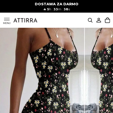
DOSTAWA ZA DARMO
Kobiety
Mężczyźni
🔥
5
h :
33
m :
37
s
SUKIENKI
MENU
KOMPLETY
KOMBINEZONY
DÓŁ DAMSKIE
STROJE KĄPIELOWE
BLUZKI