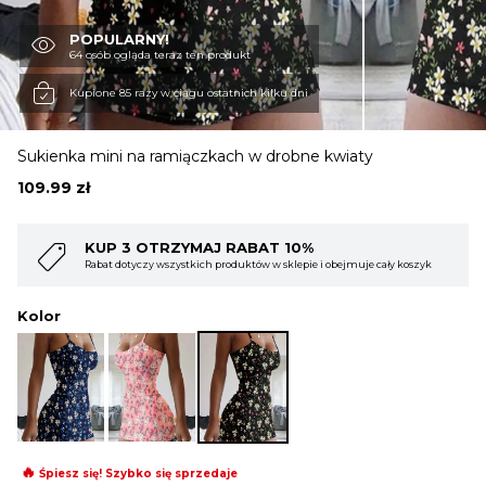
POPULARNY!
OBUWIE
64 osób ogląda teraz ten produkt
Kupione 85 razy w ciągu ostatnich kilku dni
BIELIZNA
Sukienka mini na ramiączkach w drobne kwiaty
109.99
zł
BLUZY
%
KUP 4 OTRZYMAJ RABAT 15%
ie i obejmuje cały koszyk
Rabat dotyczy wszystkich produktów w sklepie i ob
SWETRY
Kolor
OKRYCIA WIERZCHNIE
🔥
Śpiesz się! Szybko się sprzedaje