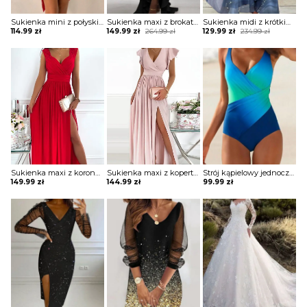
Sukienka mini z połyskiem asymetryczna
Sukienka maxi z brokatową górą i falbaną
Sukienka midi z krótkim rękawem ze zwiewnego materiału
Original
Current
Original
Current
114.99
zł
149.99
zł
264.99
zł
129.99
zł
234.99
zł
price
price
price
price
was:
is:
was:
is:
264.99 zł.
149.99 zł.
234.99 zł.
129.99 zł.
Sukienka maxi z koronkowymi ramiączkami
Sukienka maxi z kopertową górą z falbankami
Strój kąpielowy jednoczęściowy z drapowaniem
149.99
zł
144.99
zł
99.99
zł