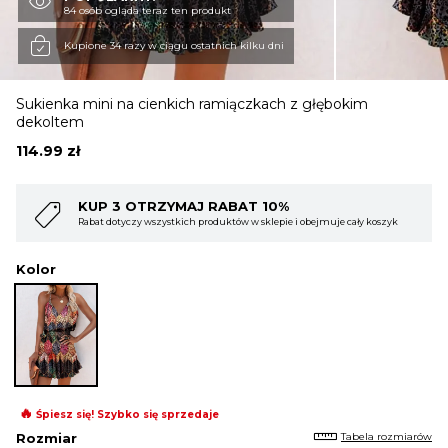
84 osób ogląda teraz ten produkt
OBUWIE
Kupione 34 razy w ciągu ostatnich kilku dni
Sukienka mini na cienkich ramiączkach z głębokim
BIELIZNA
dekoltem
114.99
zł
BLUZY
AJ RABAT 10%
KUP 4 OTRZYMAJ R
h produktów w sklepie i obejmuje cały koszyk
Rabat dotyczy wszystkich prod
SWETRY
Kolor
OKRYCIA WIERZCHNIE
🔥
Śpiesz się! Szybko się sprzedaje
Tabela rozmiarów
Rozmiar