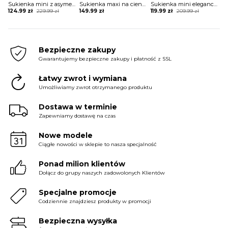
Sukienka mini z asymetrycznym długim rękawem
Sukienka maxi na cienkich ramiączkach koronkowa
Sukienka mini elegancka z rozcięciami na rękawach
Original
Current
Original
Current
124.99
zł
229.99
zł
149.99
zł
119.99
zł
209.99
zł
price
price
price
price
was:
is:
was:
is:
229.99 zł.
124.99 zł.
209.99 zł.
119.99 zł.
Bezpieczne zakupy
Gwarantujemy bezpieczne zakupy i płatność z SSL
Łatwy zwrot i wymiana
Umożliwiamy zwrot otrzymanego produktu
Dostawa w terminie
Zapewniamy dostawę na czas
Nowe modele
Ciągłe nowości w sklepie to nasza specjalność
Ponad milion klientów
Dołącz do grupy naszych zadowolonych Klientów
Specjalne promocje
Codziennie znajdziesz produkty w promocji
Bezpieczna wysyłka