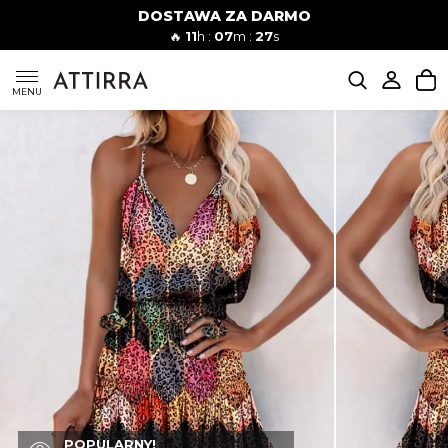
DOSTAWA ZA DARMO
Kobiety
Mężczyźni
🔥
11
h :
07
m :
26
s
SUKIENKI
MENU
KOMPLETY
KOMBINEZONY
DÓŁ DAMSKIE
STROJE KĄPIELOWE
BLUZKI
POPULARNY!