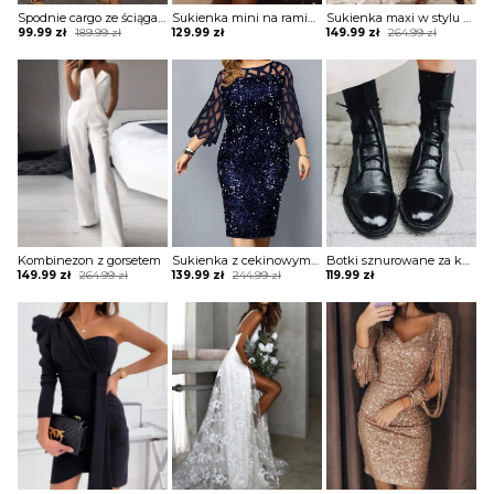
Spodnie cargo ze ściągaczami na dole
Sukienka mini na ramiączkach błyszcząca
Sukienka maxi w stylu boho z tiulową warstwą
Original
Current
Original
Current
99.99
zł
189.99
zł
129.99
zł
149.99
zł
264.99
zł
price
price
price
price
was:
is:
was:
is:
189.99 zł.
99.99 zł.
264.99 zł.
149.99 zł.
Kombinezon z gorsetem
Sukienka z cekinowym przodem i paskami
Botki sznurowane za kostkę na płaskiej podeszwie
Original
Current
Original
Current
149.99
zł
264.99
zł
139.99
zł
244.99
zł
119.99
zł
price
price
price
price
was:
is:
was:
is:
264.99 zł.
149.99 zł.
244.99 zł.
139.99 zł.