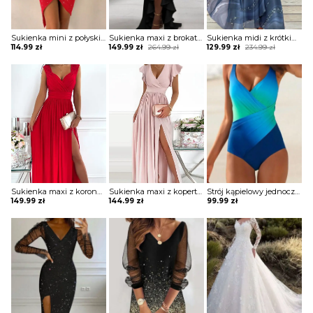
Sukienka mini z połyskiem asymetryczna
Sukienka maxi z brokatową górą i falbaną
Sukienka midi z krótkim rękawem ze zwiewnego materiału
Original
Current
Original
Current
114.99
zł
149.99
zł
264.99
zł
129.99
zł
234.99
zł
price
price
price
price
was:
is:
was:
is:
264.99 zł.
149.99 zł.
234.99 zł.
129.99 zł.
Sukienka maxi z koronkowymi ramiączkami
Sukienka maxi z kopertową górą z falbankami
Strój kąpielowy jednoczęściowy z drapowaniem
149.99
zł
144.99
zł
99.99
zł