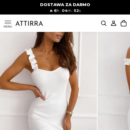
DOSTAWA ZA DARMO
Kobiety
Mężczyźni
🔥
6
h :
04
m :
51
s
SUKIENKI
MENU
KOMPLETY
KOMBINEZONY
DÓŁ DAMSKIE
STROJE KĄPIELOWE
BLUZKI