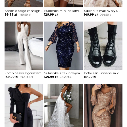
Spodnie cargo ze ściągaczami na dole
Sukienka mini na ramiączkach błyszcząca
Sukienka maxi w stylu boho z tiulową warstwą
Original
Current
Original
Current
99.99
zł
189.99
zł
129.99
zł
149.99
zł
264.99
zł
price
price
price
price
was:
is:
was:
is:
189.99 zł.
99.99 zł.
264.99 zł.
149.99 zł.
Kombinezon z gorsetem
Sukienka z cekinowym przodem i paskami
Botki sznurowane za kostkę na płaskiej podeszwie
Original
Current
Original
Current
149.99
zł
264.99
zł
139.99
zł
244.99
zł
119.99
zł
price
price
price
price
was:
is:
was:
is:
264.99 zł.
149.99 zł.
244.99 zł.
139.99 zł.