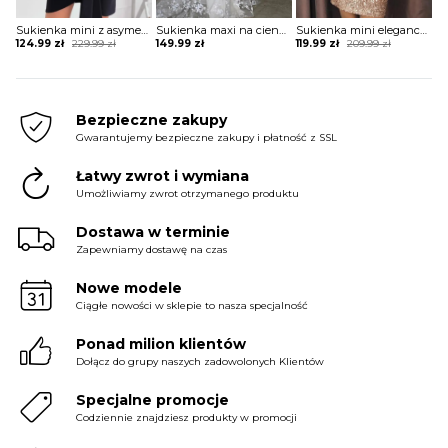
Sukienka mini z asymetrycznym długim rękawem
Sukienka maxi na cienkich ramiączkach koronkowa
Sukienka mini elegancka z rozcięciami na rękawach
Original
Current
Original
Current
124.99
zł
229.99
zł
149.99
zł
119.99
zł
209.99
zł
price
price
price
price
was:
is:
was:
is:
229.99 zł.
124.99 zł.
209.99 zł.
119.99 zł.
Bezpieczne zakupy
Gwarantujemy bezpieczne zakupy i płatność z SSL
Łatwy zwrot i wymiana
Umożliwiamy zwrot otrzymanego produktu
Dostawa w terminie
Zapewniamy dostawę na czas
Nowe modele
Ciągłe nowości w sklepie to nasza specjalność
Ponad milion klientów
Dołącz do grupy naszych zadowolonych Klientów
Specjalne promocje
Codziennie znajdziesz produkty w promocji