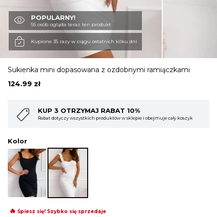
POPULARNY!
OBUWIE
55 osób ogląda teraz ten produkt
Kupione 35 razy w ciągu ostatnich kilku dni
BIELIZNA
Sukienka mini dopasowana z ozdobnymi ramiączkami
124.99
zł
BLUZY
 RABAT 10%
KUP 4 OTRZYMAJ RAB
roduktów w sklepie i obejmuje cały koszyk
Rabat dotyczy wszystkich produktó
SWETRY
Kolor
OKRYCIA WIERZCHNIE
🔥
Śpiesz się! Szybko się sprzedaje