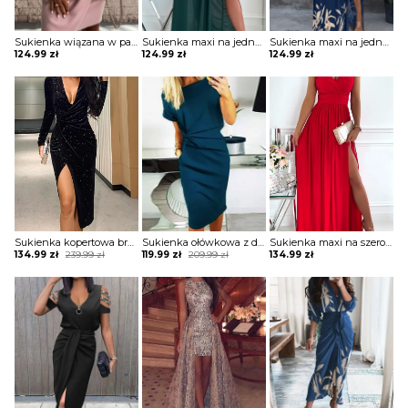
Sukienka wiązana w pasie z krótkimi koronkowymi rękawami
Sukienka maxi na jedno ramię z drapowaniem
Sukienka maxi na jedno ramię z zabudowanym dekoltem
124.99
zł
124.99
zł
124.99
zł
Sukienka kopertowa brokatowa z drapowaniem
Sukienka ołówkowa z drapowaniem i dekoltem w łódkę
Sukienka maxi na szerokich ramiączkach z kopertową górą i rozporkiem
Original
Current
Original
Current
134.99
zł
239.99
zł
119.99
zł
209.99
zł
134.99
zł
price
price
price
price
was:
is:
was:
is:
239.99 zł.
134.99 zł.
209.99 zł.
119.99 zł.