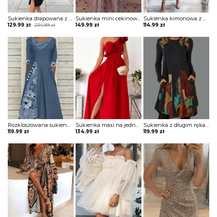
Sukienka drapowana z zamkiem i ozdobnymi paskami na ramionach
Sukienka mini cekinowa z długą spódnicą
Sukienka kimonowa z drapowaniem
Original
Current
129.99
zł
234.99
zł
149.99
zł
114.99
zł
price
price
was:
is:
234.99 zł.
129.99 zł.
Rozkloszowana sukienka z ozdobnymi wstawkami
Sukienka maxi na jedno ramię z falbaną
Sukienka z długim rękawem z kieszeniami
119.99
zł
134.99
zł
119.99
zł