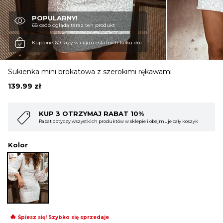
POPULARNY!
OBUWIE
68 osób ogląda teraz ten produkt
Kupione 60 razy w ciągu ostatnich kilku dni
BIELIZNA
Sukienka mini brokatowa z szerokimi rękawami
139.99
zł
BLUZY
AT 10%
KUP 4 OTRZYMAJ RABAT 1
w w sklepie i obejmuje cały koszyk
Rabat dotyczy wszystkich produktów w skl
SWETRY
Kolor
OKRYCIA WIERZCHNIE
🔥
Śpiesz się! Szybko się sprzedaje