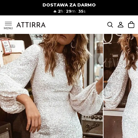
DOSTAWA ZA DARMO
Kobiety
Mężczyźni
🔥
2
h :
29
m :
34
s
SUKIENKI
MENU
KOMPLETY
KOMBINEZONY
DÓŁ DAMSKIE
STROJE KĄPIELOWE
BLUZKI