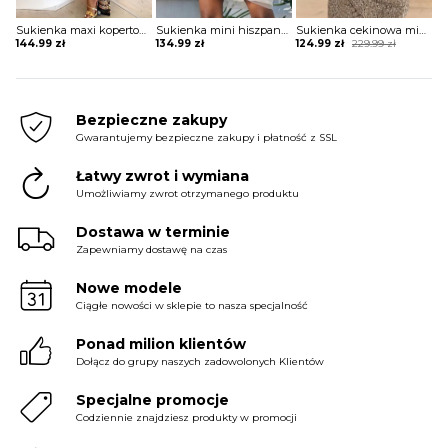
Sukienka maxi kopertowa w stylu boho
Sukienka mini hiszpanka tiulowa z szerokimi rękawami
Sukienka cekinowa mini z krótkim rękawem
Original
Current
144.99
zł
134.99
zł
124.99
zł
229.99
zł
price
price
was:
is:
229.99 zł.
124.99 zł.
Bezpieczne zakupy
Gwarantujemy bezpieczne zakupy i płatność z SSL
Łatwy zwrot i wymiana
Umożliwiamy zwrot otrzymanego produktu
Dostawa w terminie
Zapewniamy dostawę na czas
Nowe modele
Ciągłe nowości w sklepie to nasza specjalność
Ponad milion klientów
Dołącz do grupy naszych zadowolonych Klientów
Specjalne promocje
Codziennie znajdziesz produkty w promocji