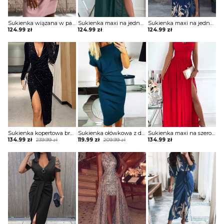
Sukienka wiązana w pasie z krótkimi koronkowymi rękawami
Sukienka maxi na jedno ramię z drapowaniem
Sukienka maxi na jedno ramię z zabudowanym dekoltem
124.99
zł
124.99
zł
124.99
zł
Sukienka kopertowa brokatowa z drapowaniem
Sukienka ołówkowa z drapowaniem i dekoltem w łódkę
Sukienka maxi na szerokich ramiączkach z kopertową górą i rozporkiem
Original
Current
Original
Current
134.99
zł
239.99
zł
119.99
zł
209.99
zł
134.99
zł
price
price
price
price
was:
is:
was:
is:
239.99 zł.
134.99 zł.
209.99 zł.
119.99 zł.