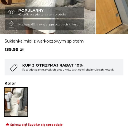
POPULARNY!
OBUWIE
42 osób ogląda teraz ten produkt
Kupione 60 razy w ciągu ostatnich kilku dni
BIELIZNA
Sukienka midi z warkoczowym splotem
139.99
zł
BLUZY
KUP 4 OTRZYMAJ RABAT 15%
ejmuje cały koszyk
Rabat dotyczy wszystkich produktów w sklepie i obejmuje 
SWETRY
Kolor
OKRYCIA WIERZCHNIE
🔥
Śpiesz się! Szybko się sprzedaje