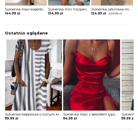
Sukienka maxi kopertowa w stylu boho
Sukienka mini hiszpanka tiulowa z szerokimi rękawami
Sukienka cekinowa mini z krótkim rękawem
Original
Current
144.99
zł
134.99
zł
124.99
zł
229.99
zł
price
price
was:
is:
229.99 zł.
124.99 zł.
Ostatnio oglądane
Sukienka trapezowa o luźnym kroju z kieszeniami
Sukienka maxi z dekoltem typu woda i rozporkiem
119.99
zł
114.99
zł
119.99
zł