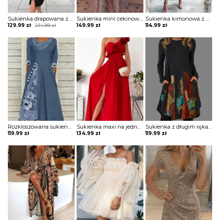
Sukienka drapowana z zamkiem i ozdobnymi paskami na ramionach
Sukienka mini cekinowa z długą spódnicą
Sukienka kimonowa z drapowaniem
Original
Current
129.99
zł
234.99
zł
149.99
zł
114.99
zł
price
price
was:
is:
234.99 zł.
129.99 zł.
Rozkloszowana sukienka z ozdobnymi wstawkami
Sukienka maxi na jedno ramię z falbaną
Sukienka z długim rękawem z kieszeniami
119.99
zł
134.99
zł
119.99
zł