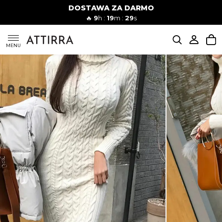
DOSTAWA ZA DARMO
Kobiety
Mężczyźni
🔥
9
h :
19
m :
27
s
SUKIENKI
MENU
KOMPLETY
KOMBINEZONY
DÓŁ DAMSKIE
STROJE KĄPIELOWE
BLUZKI