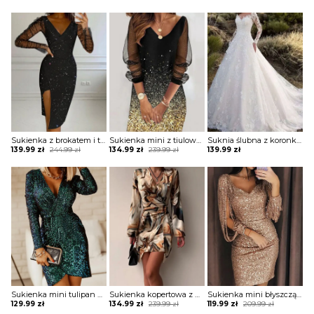
Sukienka z brokatem i transparentnymi rękawami
Sukienka mini z tiulowymi rękawami
Suknia ślubna z koronkowymi rękawami
Original
Current
Original
Current
139.99
zł
244.99
zł
134.99
zł
239.99
zł
139.99
zł
price
price
price
price
was:
is:
was:
is:
244.99 zł.
139.99 zł.
239.99 zł.
134.99 zł.
Sukienka mini tulipan z długim rękawem
Sukienka kopertowa z drapowaniem
Sukienka mini błyszcząca z rękawami spaghetti
Original
Current
Original
Current
129.99
zł
134.99
zł
239.99
zł
119.99
zł
209.99
zł
price
price
price
price