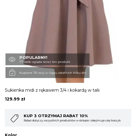
OBUWIE
BIELIZNA
BLUZY
POPULARNY!
77 osób ogląda teraz ten produkt
Kupione 76 razy w ciągu ostatnich kilku dni
SWETRY
Sukienka midi z rękawem 3/4 i kokardą w talii
OKRYCIA WIERZCHNIE
129.99
zł
KUP 3 OTRZYMAJ RABAT 10%
Rabat dotyczy wszystkich produktów w sklepie i obejmuje cały koszyk
Kolor