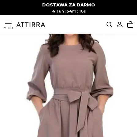
DOSTAWA ZA DARMO
Kobiety
Mężczyźni
🔥
16
h :
54
m :
15
s
SUKIENKI
MENU
KOMPLETY
KOMBINEZONY
DÓŁ DAMSKIE
STROJE KĄPIELOWE
BLUZKI