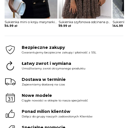
Sukienka mini o kroju marynarki z długim rękawem
Sukienka szyfonowa odcinana pod biustem
114.99
zł
119.99
zł
144.99
zł
Bezpieczne zakupy
Gwarantujemy bezpieczne zakupy i płatność z SSL
Łatwy zwrot i wymiana
Umożliwiamy zwrot otrzymanego produktu
Dostawa w terminie
Zapewniamy dostawę na czas
Nowe modele
Ciągłe nowości w sklepie to nasza specjalność
Ponad milion klientów
Dołącz do grupy naszych zadowolonych Klientów
Specjalne promocje