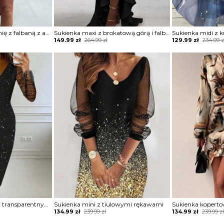
Sukienka na jedno ramię z falbaną z asymetrycznym dołem
Sukienka maxi z brokatową górą i falbaną
Original
Current
Original
Current
149.99
zł
264.99
zł
129.99
zł
234.99
z
price
price
price
price
was:
is:
was:
is:
264.99 zł.
149.99 zł.
234.99 zł.
129.99 zł.
Sukienka z brokatem i transparentnymi rękawami
Sukienka mini z tiulowymi rękawami
Sukienka kopert
Original
Current
Original
Current
134.99
zł
239.99
zł
134.99
zł
239.99
z
price
price
price
price