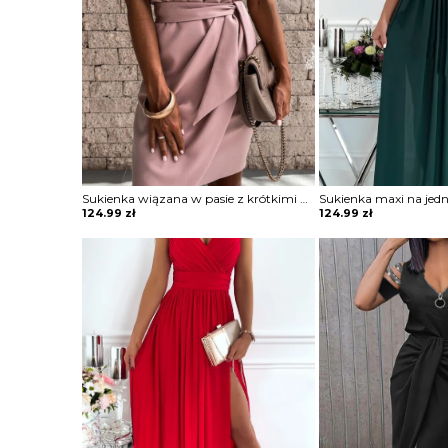
Sukienka wiązana w pasie z krótkimi koronkowymi rękawami
124.99
zł
124.99
zł