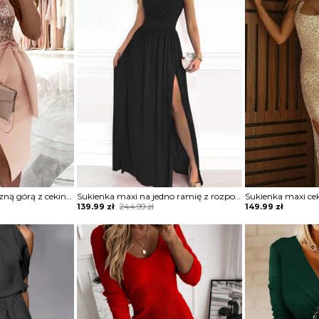
Sukienka z asymetryczną górą z cekinami
Sukienka maxi na jedno ramię z rozporkiem
Original
Current
139.99
zł
244.99
zł
149.99
zł
price
price
was:
is:
244.99 zł.
139.99 zł.