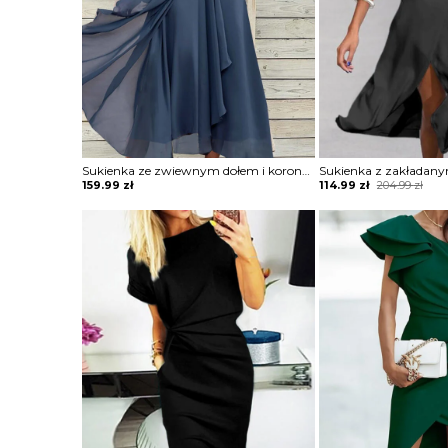
Sukienka ze zwiewnym dołem i koronkową górą
Original
Current
159.99
zł
114.99
zł
204.99
zł
price
price
was:
is:
204.99 zł.
114.99 zł.