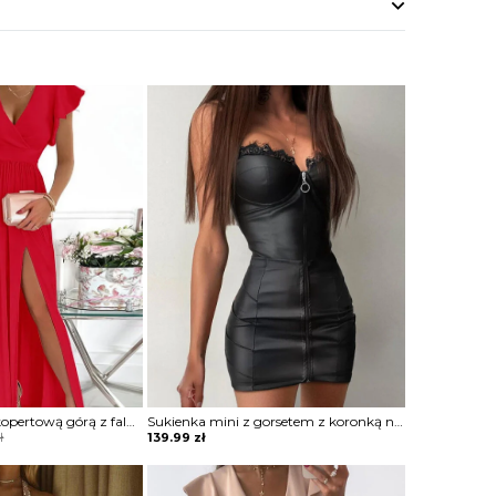
Sukienka maxi z kopertową górą z falbankami
Sukienka mini z gorsetem z koronką na zamek
ł
139.99
zł