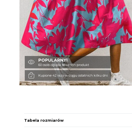
POPULARNY!
60 osób ogląda teraz ten produkt
Kupione 42 razy w ciągu ostatnich kilku dni
Tabela rozmiarów