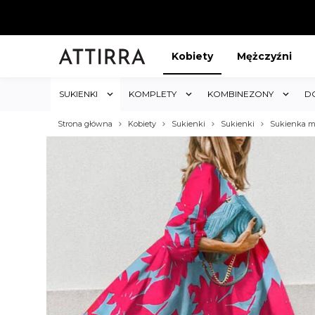
Kobiety
Mężczyźni
SUKIENKI
KOMPLETY
KOMBINEZONY
D
Strona główna
Kobiety
Sukienki
Sukienki
Sukienka mi
ABAT 5%
KUP 3 OTRZYMAJ RABA
któw w sklepie i obejmuje cały
Rabat dotyczy wszystkich produktów 
koszyk