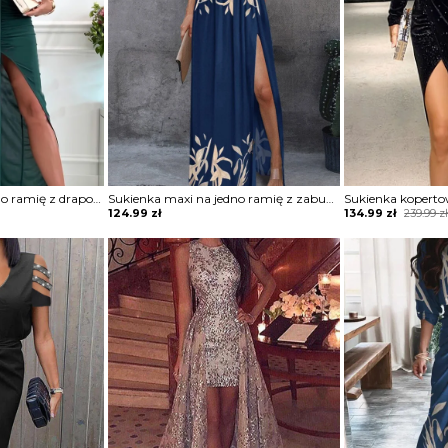
Sukienka maxi na jedno ramię z drapowaniem
Sukienka maxi na jedno ramię z zabudowanym dekoltem
Original
Current
124.99
zł
134.99
zł
239.99
z
price
price
was:
is:
239.99 zł.
134.99 zł.