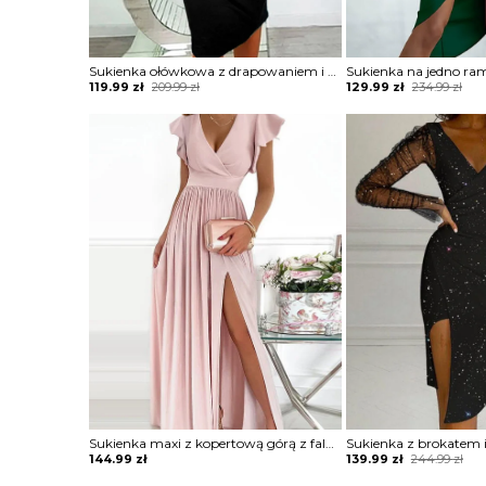
Sukienka ołówkowa z drapowaniem i dekoltem w łódkę
Original
Current
Original
Current
119.99
zł
209.99
zł
129.99
zł
234.99
zł
price
price
price
price
was:
is:
was:
is:
209.99 zł.
119.99 zł.
234.99 zł.
129.99 zł.
Sukienka maxi z kopertową górą z falbankami
Original
Current
144.99
zł
139.99
zł
244.99
zł
price
price