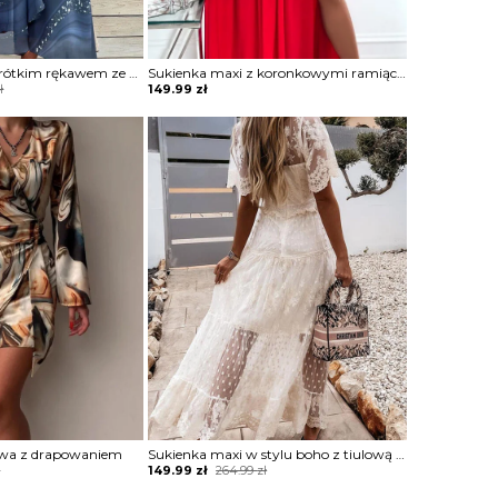
Sukienka midi z krótkim rękawem ze zwiewnego materiału
Sukienka maxi z koronkowymi ramiączkami
ł
149.99
zł
owa z drapowaniem
Sukienka maxi w stylu boho z tiulową warstwą
Original
Current
ł
149.99
zł
264.99
zł
price
price