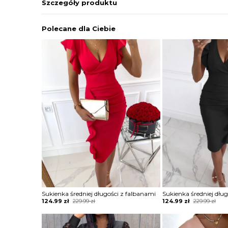
Szczegóły produktu
Polecane dla Ciebie
Sukienka średniej długości z falbanami
Sukienka średniej dłu
Original
Current
Original
Current
124.99
zł
229.99
zł
124.99
zł
229.99
zł
price
price
price
price
was:
is:
was:
is:
229.99 zł.
124.99 zł.
229.99 zł.
124.99 zł.