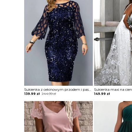
was:
is:
244.99 zł.
139.99 zł.
Sukienka z cekinowym przodem i paskami
Original
Current
139.99
zł
244.99
zł
149.99
zł
price
price
was:
is:
244.99 zł.
139.99 zł.