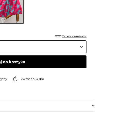
Tabela rozmiarów
j do koszyka
tępny
Zwrot do 14 dni