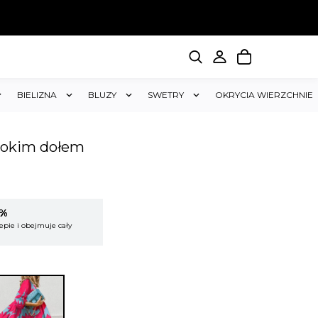
BIELIZNA
BLUZY
SWETRY
OKRYCIA WIERZCHNIE
erokim dołem
5%
KUP 2 OTRZYMAJ RABAT 5%
epie i obejmuje cały
Rabat dotyczy wszystkich produktów w sklepie i
koszyk