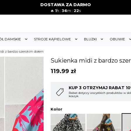
DOSTAWA ZA DARMO
🔥
1
h :
36
m :
19
s
ÓŁ DAMSKIE
STROJE KĄPIELOWE
BLUZKI
OBUWIE
di z bardzo szerokim dołem
Sukienka midi z bardzo sz
119.99
zł
T 10%
KUP 4 OTRZYMAJ RABAT 1
w sklepie i obejmuje cały
Rabat dotyczy wszystkich produktów w skl
koszyk
Kolor