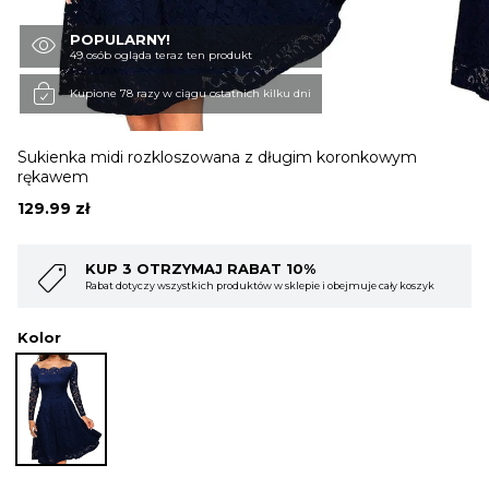
POPULARNY!
OBUWIE
49 osób ogląda teraz ten produkt
Kupione 78 razy w ciągu ostatnich kilku dni
BIELIZNA
Sukienka midi rozkloszowana z długim koronkowym
rękawem
BLUZY
129.99
zł
ABAT 10%
KUP 4 OTRZYMAJ RABAT
SWETRY
któw w sklepie i obejmuje cały koszyk
Rabat dotyczy wszystkich produktów w 
Kolor
OKRYCIA WIERZCHNIE