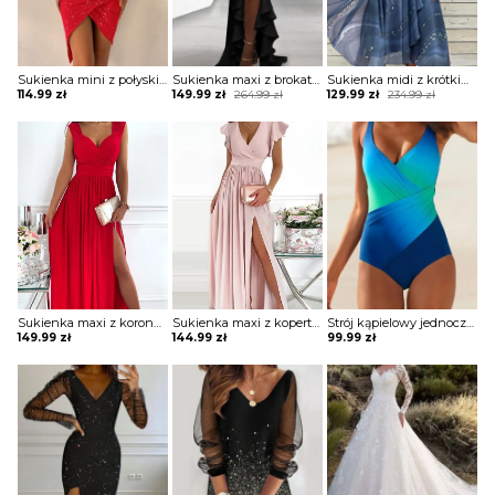
Sukienka mini z połyskiem asymetryczna
Sukienka maxi z brokatową górą i falbaną
Sukienka midi z krótkim rękawem ze zwiewnego materiału
Original
Current
Original
Current
114.99
zł
149.99
zł
264.99
zł
129.99
zł
234.99
zł
price
price
price
price
was:
is:
was:
is:
264.99 zł.
149.99 zł.
234.99 zł.
129.99 zł.
Sukienka maxi z koronkowymi ramiączkami
Sukienka maxi z kopertową górą z falbankami
Strój kąpielowy jednoczęściowy z drapowaniem
149.99
zł
144.99
zł
99.99
zł