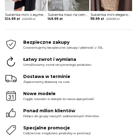
Sukienka mini z asymetrycznym długim rękawem
Sukienka maxi na cienkich ramiączkach koronkowa
Sukienka mini elegancka z rozcięciami na rękawach
Original
Current
Original
Current
124.99
zł
229.99
zł
149.99
zł
119.99
zł
209.99
zł
price
price
price
price
was:
is:
was:
is:
229.99 zł.
124.99 zł.
209.99 zł.
119.99 zł.
Bezpieczne zakupy
Gwarantujemy bezpieczne zakupy i płatność z SSL
Łatwy zwrot i wymiana
Umożliwiamy zwrot otrzymanego produktu
Dostawa w terminie
Zapewniamy dostawę na czas
Nowe modele
Ciągłe nowości w sklepie to nasza specjalność
Ponad milion klientów
Dołącz do grupy naszych zadowolonych Klientów
Specjalne promocje
Codziennie znajdziesz produkty w promocji