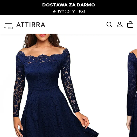
DOSTAWA ZA DARMO
Kobiety
Mężczyźni
🔥
17
h :
31
m :
15
s
SUKIENKI
MENU
KOMPLETY
KOMBINEZONY
DÓŁ DAMSKIE
STROJE KĄPIELOWE
BLUZKI