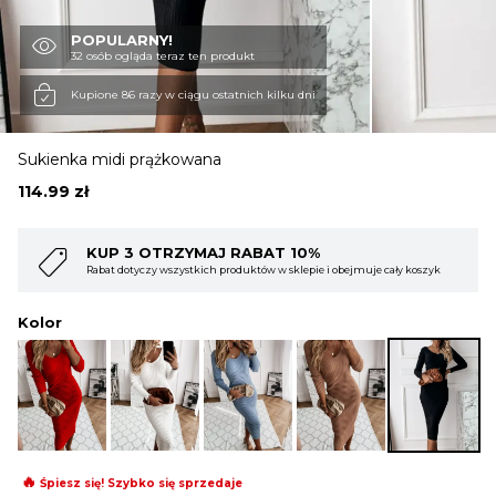
POPULARNY!
OBUWIE
32 osób ogląda teraz ten produkt
Kupione 86 razy w ciągu ostatnich kilku dni
BIELIZNA
Sukienka midi prążkowana
114.99
zł
BLUZY
%
KUP 4 OTRZYMAJ RABAT 15%
ie i obejmuje cały koszyk
Rabat dotyczy wszystkich produktów w sklepie i ob
SWETRY
Kolor
OKRYCIA WIERZCHNIE
🔥
Śpiesz się! Szybko się sprzedaje