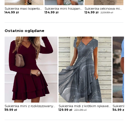
Sukienka maxi kopertowa w stylu boho
Sukienka mini hiszpanka tiulowa z szerokimi rękawami
Sukienka cekinowa mini z krótkim rękawem
Original
Current
144.99
zł
134.99
zł
124.99
zł
229.99
zł
price
price
was:
is:
229.99 zł.
124.99 zł.
Ostatnio oglądane
Sukienka mini z rozkloszowanym dołem dopasowana w talii
Sukienka midi z krótkim rękawem ze zwiewnego materiału
Original
Current
119.99
zł
129.99
zł
234.99
zł
114.99
zł
price
price
was:
is:
234.99 zł.
129.99 zł.