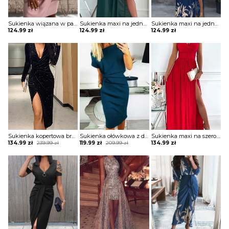
Sukienka wiązana w pasie z krótkimi koronkowymi rękawami
Sukienka maxi na jedno ramię z drapowaniem
Sukienka maxi na jedno ramię z zabudowanym dekoltem
124.99
zł
124.99
zł
124.99
zł
Sukienka kopertowa brokatowa z drapowaniem
Sukienka ołówkowa z drapowaniem i dekoltem w łódkę
Sukienka maxi na szerokich ramiączkach z kopertową górą i rozporkiem
Original
Current
Original
Current
134.99
zł
239.99
zł
119.99
zł
209.99
zł
134.99
zł
price
price
price
price
was:
is:
was:
is:
239.99 zł.
134.99 zł.
209.99 zł.
119.99 zł.