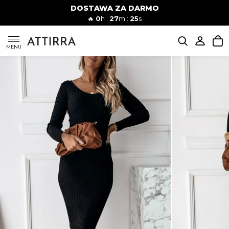
DOSTAWA ZA DARMO
Kobiety
Mężczyźni
🔥
0
h :
27
m :
24
s
SUKIENKI
MENU
KOMPLETY
KOMBINEZONY
DÓŁ DAMSKIE
STROJE KĄPIELOWE
BLUZKI