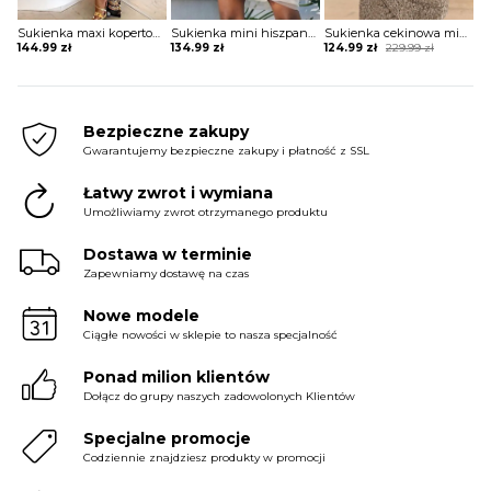
Sukienka maxi kopertowa w stylu boho
Sukienka mini hiszpanka tiulowa z szerokimi rękawami
Sukienka cekinowa mini z krótkim rękawem
Original
Current
144.99
zł
134.99
zł
124.99
zł
229.99
zł
price
price
was:
is:
229.99 zł.
124.99 zł.
Bezpieczne zakupy
Gwarantujemy bezpieczne zakupy i płatność z SSL
Łatwy zwrot i wymiana
Umożliwiamy zwrot otrzymanego produktu
Dostawa w terminie
Zapewniamy dostawę na czas
Nowe modele
Ciągłe nowości w sklepie to nasza specjalność
Ponad milion klientów
Dołącz do grupy naszych zadowolonych Klientów
Specjalne promocje
Codziennie znajdziesz produkty w promocji