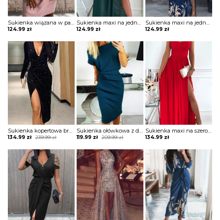
Sukienka wiązana w pasie z krótkimi koronkowymi rękawami
Sukienka maxi na jedno ramię z drapowaniem
Sukienka maxi na jedno ramię z zabudowanym dekoltem
124.99
zł
124.99
zł
124.99
zł
Sukienka kopertowa brokatowa z drapowaniem
Sukienka ołówkowa z drapowaniem i dekoltem w łódkę
Sukienka maxi na szerokich ramiączkach z kopertową górą i rozporkiem
Original
Current
Original
Current
134.99
zł
239.99
zł
119.99
zł
209.99
zł
134.99
zł
price
price
price
price
was:
is:
was:
is:
239.99 zł.
134.99 zł.
209.99 zł.
119.99 zł.