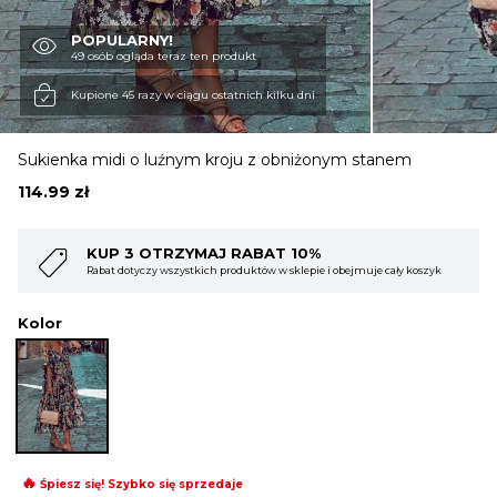
POPULARNY!
OBUWIE
49 osób ogląda teraz ten produkt
Kupione 45 razy w ciągu ostatnich kilku dni
BIELIZNA
Sukienka midi o luźnym kroju z obniżonym stanem
114.99
zł
BLUZY
AT 10%
KUP 4 OTRZYMAJ RABAT 1
w w sklepie i obejmuje cały koszyk
Rabat dotyczy wszystkich produktów w skl
SWETRY
Kolor
OKRYCIA WIERZCHNIE
🔥
Śpiesz się! Szybko się sprzedaje