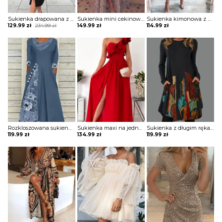
Sukienka drapowana z zamkiem i ozdobnymi paskami na ramionach
Sukienka mini cekinowa z długą spódnicą
Sukienka kimonowa z drapowaniem
Original
Current
129.99
zł
234.99
zł
149.99
zł
114.99
zł
price
price
was:
is:
234.99 zł.
129.99 zł.
Rozkloszowana sukienka z ozdobnymi wstawkami
Sukienka maxi na jedno ramię z falbaną
Sukienka z długim rękawem z kieszeniami
119.99
zł
134.99
zł
119.99
zł