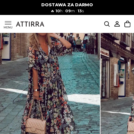
DOSTAWA ZA DARMO
Kobiety
Mężczyźni
🔥
10
h :
09
m :
12
s
SUKIENKI
MENU
KOMPLETY
KOMBINEZONY
DÓŁ DAMSKIE
STROJE KĄPIELOWE
BLUZKI