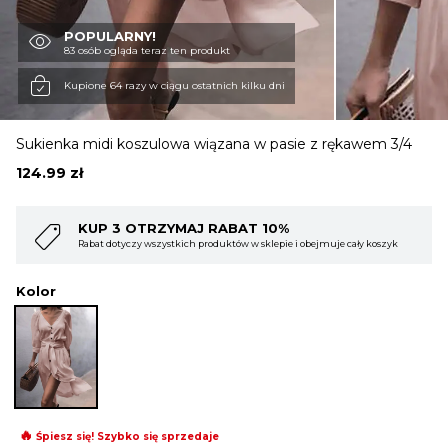
POPULARNY!
OBUWIE
83 osób ogląda teraz ten produkt
Kupione 64 razy w ciągu ostatnich kilku dni
BIELIZNA
Sukienka midi koszulowa wiązana w pasie z rękawem 3/4
124.99
zł
BLUZY
10%
KUP 4 OTRZYMAJ RABAT 15%
lepie i obejmuje cały koszyk
Rabat dotyczy wszystkich produktów w sklepie i
SWETRY
Kolor
OKRYCIA WIERZCHNIE
🔥
Śpiesz się! Szybko się sprzedaje