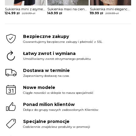
Sukienka mini z asymetrycznym długim rękawem
Sukienka maxi na cienkich ramiączkach koronkowa
Sukienka mini elegancka z rozcięciami na rękawach
Original
Current
Original
Current
124.99
zł
229.99
zł
149.99
zł
119.99
zł
209.99
zł
price
price
price
price
was:
is:
was:
is:
229.99 zł.
124.99 zł.
209.99 zł.
119.99 zł.
Bezpieczne zakupy
Gwarantujemy bezpieczne zakupy i płatność z SSL
Łatwy zwrot i wymiana
Umożliwiamy zwrot otrzymanego produktu
Dostawa w terminie
Zapewniamy dostawę na czas
Nowe modele
Ciągłe nowości w sklepie to nasza specjalność
Ponad milion klientów
Dołącz do grupy naszych zadowolonych Klientów
Specjalne promocje
Codziennie znajdziesz produkty w promocji