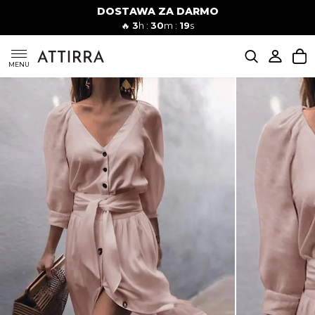
DOSTAWA ZA DARMO
Kobiety
Mężczyźni
🔥
3
h :
30
m :
18
s
SUKIENKI
MENU
KOMPLETY
KOMBINEZONY
DÓŁ DAMSKIE
STROJE KĄPIELOWE
BLUZKI