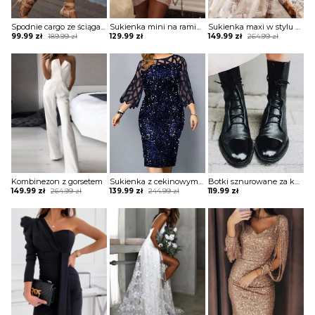
Spodnie cargo ze ściągaczami na dole
Sukienka mini na ramiączkach błyszcząca
Sukienka maxi w stylu boho z tiulową warstwą
Original
Current
Original
Current
99.99
zł
189.99
zł
129.99
zł
149.99
zł
264.99
zł
price
price
price
price
was:
is:
was:
is:
189.99 zł.
99.99 zł.
264.99 zł.
149.99 zł.
Kombinezon z gorsetem
Sukienka z cekinowym przodem i paskami
Botki sznurowane za kostkę na płaskiej podeszwie
Original
Current
Original
Current
149.99
zł
264.99
zł
139.99
zł
244.99
zł
119.99
zł
price
price
price
price
was:
is:
was:
is:
264.99 zł.
149.99 zł.
244.99 zł.
139.99 zł.