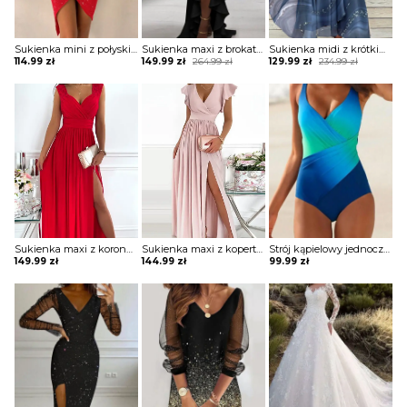
Sukienka mini z połyskiem asymetryczna
Sukienka maxi z brokatową górą i falbaną
Sukienka midi z krótkim rękawem ze zwiewnego materiału
Original
Current
Original
Current
114.99
zł
149.99
zł
264.99
zł
129.99
zł
234.99
zł
price
price
price
price
was:
is:
was:
is:
264.99 zł.
149.99 zł.
234.99 zł.
129.99 zł.
Sukienka maxi z koronkowymi ramiączkami
Sukienka maxi z kopertową górą z falbankami
Strój kąpielowy jednoczęściowy z drapowaniem
149.99
zł
144.99
zł
99.99
zł