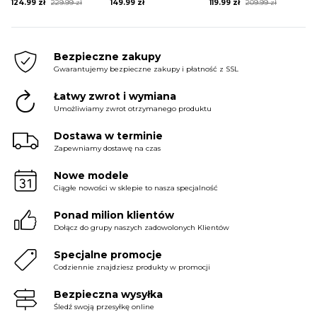
Original
Current
Original
Current
124.99
zł
229.99
zł
149.99
zł
119.99
zł
209.99
zł
price
price
price
price
was:
is:
was:
is:
229.99 zł.
124.99 zł.
209.99 zł.
119.99 zł.
Bezpieczne zakupy
Gwarantujemy bezpieczne zakupy i płatność z SSL
Łatwy zwrot i wymiana
Umożliwiamy zwrot otrzymanego produktu
Dostawa w terminie
Zapewniamy dostawę na czas
Nowe modele
Ciągłe nowości w sklepie to nasza specjalność
Ponad milion klientów
Dołącz do grupy naszych zadowolonych Klientów
Specjalne promocje
Codziennie znajdziesz produkty w promocji
Bezpieczna wysyłka
Śledź swoją przesyłkę online