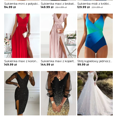
Sukienka mini z połyskiem asymetryczna
Sukienka maxi z brokatową górą i falbaną
Sukienka midi z krótkim rękawem ze zwiewnego materiału
Original
Current
Original
Current
114.99
zł
149.99
zł
264.99
zł
129.99
zł
234.99
zł
price
price
price
price
was:
is:
was:
is:
264.99 zł.
149.99 zł.
234.99 zł.
129.99 zł.
Sukienka maxi z koronkowymi ramiączkami
Sukienka maxi z kopertową górą z falbankami
Strój kąpielowy jednoczęściowy z drapowaniem
149.99
zł
144.99
zł
99.99
zł