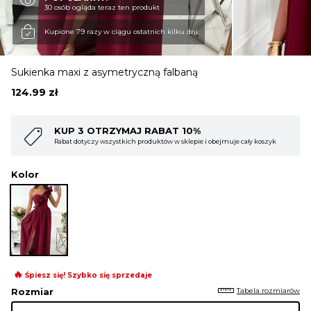
30 osób ogląda teraz ten produkt
OBUWIE
Kupione 79 razy w ciągu ostatnich kilku dni
Sukienka maxi z asymetryczną falbaną
BIELIZNA
124.99
zł
BLUZY
 RABAT 10%
KUP 4 OTRZYMAJ RAB
roduktów w sklepie i obejmuje cały koszyk
Rabat dotyczy wszystkich produktó
Kolor
SWETRY
OKRYCIA WIERZCHNIE
🔥
Śpiesz się! Szybko się sprzedaje
Tabela rozmiarów
Rozmiar