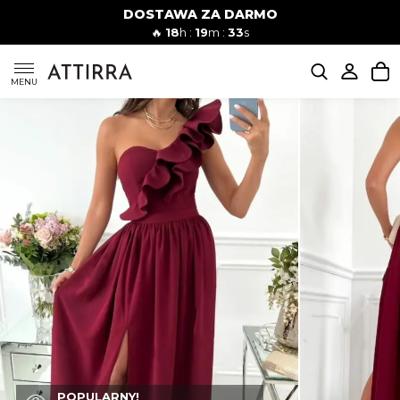
DOSTAWA ZA DARMO
Kobiety
Mężczyźni
🔥
18
h :
19
m :
32
s
SUKIENKI
MENU
KOMPLETY
KOMBINEZONY
DÓŁ DAMSKIE
STROJE KĄPIELOWE
BLUZKI
POPULARNY!