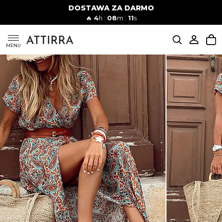
DOSTAWA ZA DARMO
Kobiety
Mężczyźni
🔥
4
h :
08
m :
10
s
SUKIENKI
MENU
KOMPLETY
KOMBINEZONY
DÓŁ DAMSKIE
STROJE KĄPIELOWE
BLUZKI