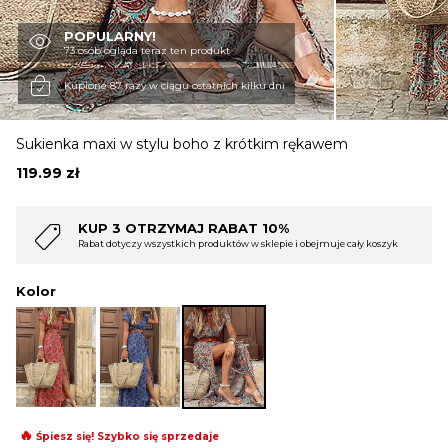
POPULARNY!
OBUWIE
73 osób ogląda teraz ten produkt
Kupione 87 razy w ciągu ostatnich kilku dni
BIELIZNA
Sukienka maxi w stylu boho z krótkim rękawem
119.99
zł
BLUZY
ABAT 10%
KUP 4 OTRZYMAJ RABAT
któw w sklepie i obejmuje cały koszyk
Rabat dotyczy wszystkich produktów w 
SWETRY
Kolor
OKRYCIA WIERZCHNIE
🔥
Śpiesz się! Szybko się sprzedaje