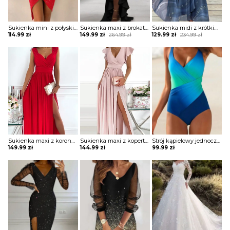
Sukienka mini z połyskiem asymetryczna
Sukienka maxi z brokatową górą i falbaną
Sukienka midi z krótkim rękawem ze zwiewnego materiału
Original
Current
Original
Current
114.99
zł
149.99
zł
264.99
zł
129.99
zł
234.99
zł
price
price
price
price
was:
is:
was:
is:
264.99 zł.
149.99 zł.
234.99 zł.
129.99 zł.
Sukienka maxi z koronkowymi ramiączkami
Sukienka maxi z kopertową górą z falbankami
Strój kąpielowy jednoczęściowy z drapowaniem
149.99
zł
144.99
zł
99.99
zł