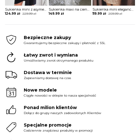
Sukienka mini z asymetrycznym długim rękawem
Sukienka maxi na cienkich ramiączkach koronkowa
Sukienka mini elegancka z rozcięciami na rękawach
Original
Current
Original
Current
124.99
zł
229.99
zł
149.99
zł
119.99
zł
209.99
zł
price
price
price
price
was:
is:
was:
is:
229.99 zł.
124.99 zł.
209.99 zł.
119.99 zł.
Bezpieczne zakupy
Gwarantujemy bezpieczne zakupy i płatność z SSL
Łatwy zwrot i wymiana
Umożliwiamy zwrot otrzymanego produktu
Dostawa w terminie
Zapewniamy dostawę na czas
Nowe modele
Ciągłe nowości w sklepie to nasza specjalność
Ponad milion klientów
Dołącz do grupy naszych zadowolonych Klientów
Specjalne promocje
Codziennie znajdziesz produkty w promocji