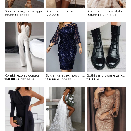
Spodnie cargo ze ściągaczami na dole
Sukienka mini na ramiączkach błyszcząca
Sukienka maxi w stylu boho z tiulową warstwą
Original
Current
Original
Current
99.99
zł
189.99
zł
129.99
zł
149.99
zł
264.99
zł
price
price
price
price
was:
is:
was:
is:
189.99 zł.
99.99 zł.
264.99 zł.
149.99 zł.
Kombinezon z gorsetem
Sukienka z cekinowym przodem i paskami
Botki sznurowane za kostkę na płaskiej podeszwie
Original
Current
Original
Current
149.99
zł
264.99
zł
139.99
zł
244.99
zł
119.99
zł
price
price
price
price
was:
is:
was:
is:
264.99 zł.
149.99 zł.
244.99 zł.
139.99 zł.