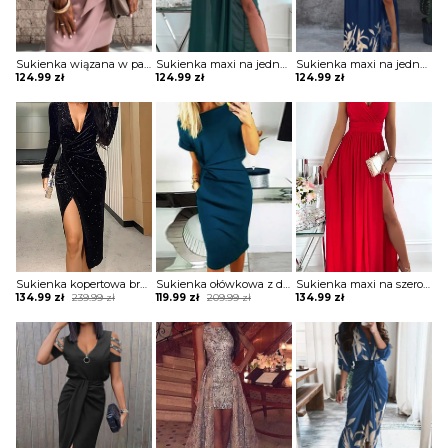
Sukienka wiązana w pasie z krótkimi koronkowymi rękawami
Sukienka maxi na jedno ramię z drapowaniem
Sukienka maxi na jedno ramię z zabudowanym dekoltem
124.99
zł
124.99
zł
124.99
zł
Sukienka kopertowa brokatowa z drapowaniem
Sukienka ołówkowa z drapowaniem i dekoltem w łódkę
Sukienka maxi na szerokich ramiączkach z kopertową górą i rozporkiem
Original
Current
Original
Current
134.99
zł
239.99
zł
119.99
zł
209.99
zł
134.99
zł
price
price
price
price
was:
is:
was:
is:
239.99 zł.
134.99 zł.
209.99 zł.
119.99 zł.