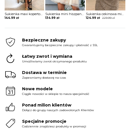
Sukienka maxi kopertowa w stylu boho
Sukienka mini hiszpanka tiulowa z szerokimi rękawami
Sukienka cekinowa mini z krótkim rękawem
Original
Current
144.99
zł
134.99
zł
124.99
zł
229.99
zł
price
price
was:
is:
229.99 zł.
124.99 zł.
Bezpieczne zakupy
Gwarantujemy bezpieczne zakupy i płatność z SSL
Łatwy zwrot i wymiana
Umożliwiamy zwrot otrzymanego produktu
Dostawa w terminie
Zapewniamy dostawę na czas
Nowe modele
Ciągłe nowości w sklepie to nasza specjalność
Ponad milion klientów
Dołącz do grupy naszych zadowolonych Klientów
Specjalne promocje
Codziennie znajdziesz produkty w promocji