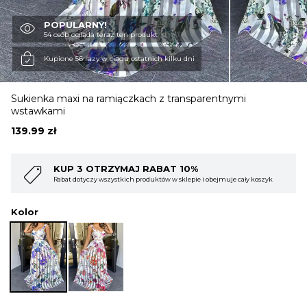
POPULARNY!
OBUWIE
54 osób ogląda teraz ten produkt
Kupione 56 razy w ciągu ostatnich kilku dni
BIELIZNA
Sukienka maxi na ramiączkach z transparentnymi
wstawkami
BLUZY
139.99
zł
 10%
KUP 4 OTRZYMAJ RABAT 15
SWETRY
 sklepie i obejmuje cały koszyk
Rabat dotyczy wszystkich produktów w sklepi
Kolor
OKRYCIA WIERZCHNIE