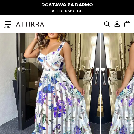
DOSTAWA ZA DARMO
Kobiety
Mężczyźni
🔥
11
h :
05
m :
09
s
SUKIENKI
MENU
KOMPLETY
KOMBINEZONY
DÓŁ DAMSKIE
STROJE KĄPIELOWE
BLUZKI