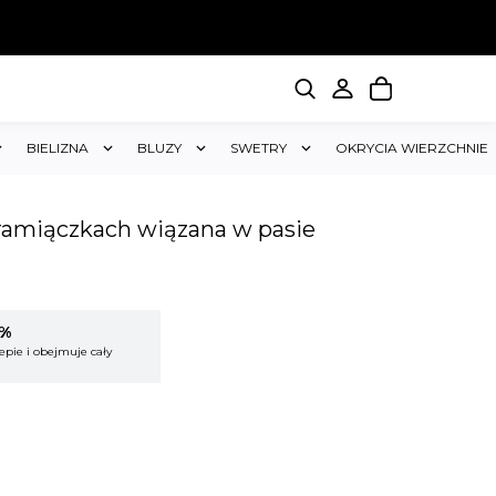
BIELIZNA
BLUZY
SWETRY
OKRYCIA WIERZCHNIE
ramiączkach wiązana w pasie
5%
KUP 2 OTRZYMAJ RABAT 5%
epie i obejmuje cały
Rabat dotyczy wszystkich produktów w sklepie i
koszyk