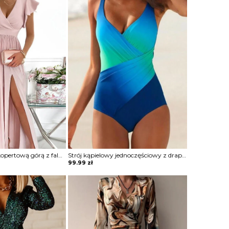
Sukienka maxi z kopertową górą z falbankami
Strój kąpielowy jednoczęściowy z drapowaniem
99.99
zł