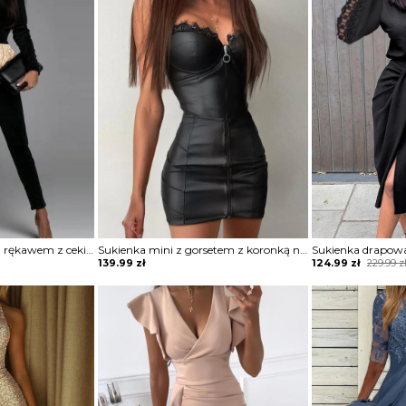
Kombinezon z długim rękawem z cekinami
Sukienka mini z gorsetem z koronką na zamek
Original
Current
139.99
zł
124.99
zł
229.99
z
price
price
was:
is:
229.99 zł.
124.99 zł.