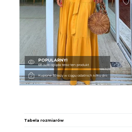
POPULARNY!
68 osób ogląda teraz ten produkt
Kupione 30 razy w ciągu ostatnich kilku dni
Tabela rozmiarów