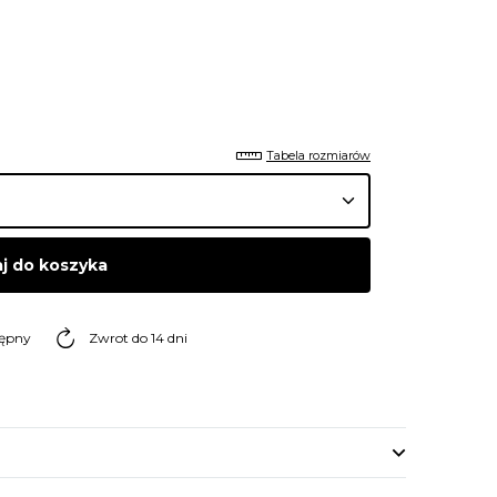
Tabela rozmiarów
j do koszyka
tępny
Zwrot do 14 dni