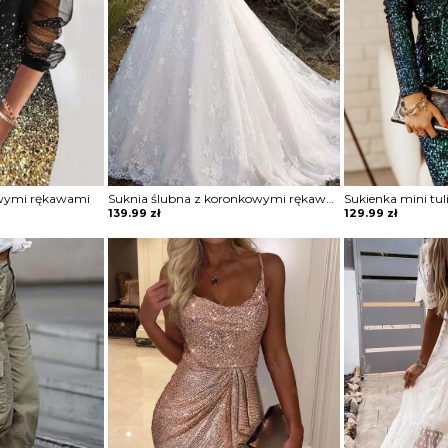
owymi rękawami
Suknia ślubna z koronkowymi rękawami
139.99
zł
129.99
zł