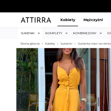
Kobiety
Mężczyźni
SUKIENKI
KOMPLETY
KOMBINEZONY
D
Strona główna
Kobiety
Sukienki
Sukienka maxi na cienk
ABAT 5%
KUP 3 OTRZYMAJ RABA
któw w sklepie i obejmuje cały
Rabat dotyczy wszystkich produktów 
koszyk