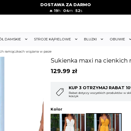
DOSTAWA ZA DARMO
🔥
19
h :
04
m :
49
s
ÓŁ DAMSKIE
STROJE KĄPIELOWE
BLUZKI
OBUWIE
ich ramiączkach wiązana w pasie
Sukienka maxi na cienkich 
129.99
zł
T 10%
KUP 4 OTRZYMAJ RABAT 1
w sklepie i obejmuje cały
Rabat dotyczy wszystkich produktów w skl
koszyk
Kolor