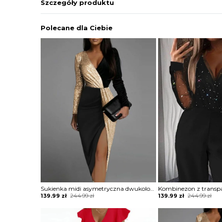
Szczegóły produktu
Polecane dla Ciebie
Sukienka midi asymetryczna dwukolorowa
Original
Current
Original
Current
139.99
zł
244.99
zł
139.99
zł
244.99
zł
price
price
price
price
was:
is:
was:
is:
244.99 zł.
139.99 zł.
244.99 zł.
139.99 zł.