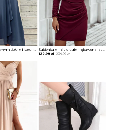
Sukienka ze zwiewnym dołem i koronkową górą
Sukienka mini z długim rękawem i zabudowanym dekoltem
Original
Current
129.99
zł
234.99
zł
price
price
was:
is:
234.99 zł.
129.99 zł.