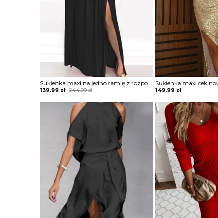
Sukienka maxi na jedno ramię z rozporkiem
Original
Current
139.99
zł
244.99
zł
149.99
zł
price
price
was:
is:
244.99 zł.
139.99 zł.