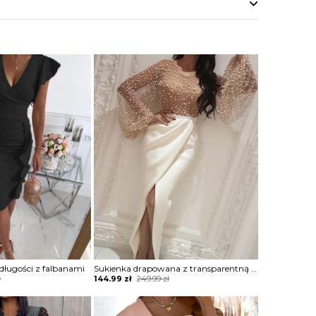
 długości z falbanami
Sukienka drapowana z transparentną górą zdobioną perełkami
Original
Current
ł
144.99
zł
249.99
zł
price
price
was:
is:
249.99 zł.
144.99 zł.