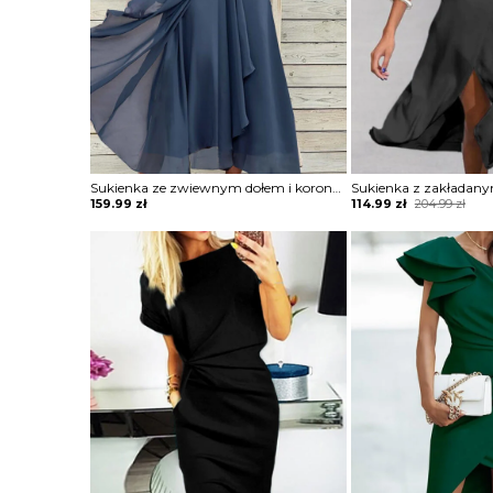
Sukienka ze zwiewnym dołem i koronkową górą
Original
Current
159.99
zł
114.99
zł
204.99
zł
price
price
was:
is:
204.99 zł.
114.99 zł.