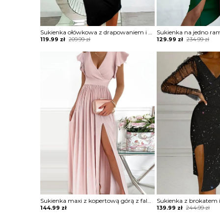
Sukienka ołówkowa z drapowaniem i dekoltem w łódkę
Original
Current
Original
Current
119.99
zł
209.99
zł
129.99
zł
234.99
zł
price
price
price
price
was:
is:
was:
is:
209.99 zł.
119.99 zł.
234.99 zł.
129.99 zł.
Sukienka maxi z kopertową górą z falbankami
Original
Current
144.99
zł
139.99
zł
244.99
zł
price
price