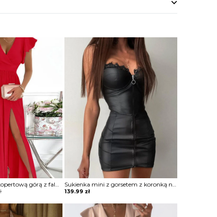
Sukienka maxi z kopertową górą z falbankami
Sukienka mini z gorsetem z koronką na zamek
ł
139.99
zł