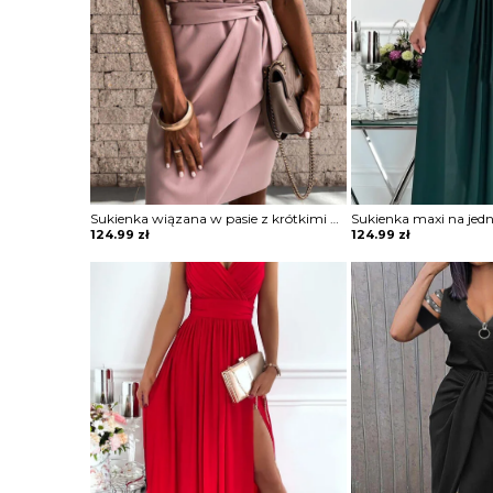
Sukienka wiązana w pasie z krótkimi koronkowymi rękawami
124.99
zł
124.99
zł