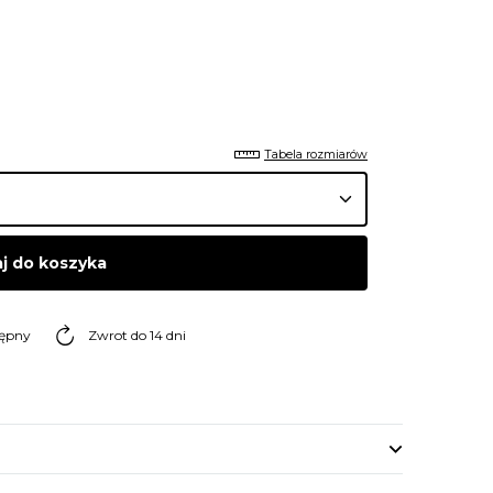
Tabela rozmiarów
j do koszyka
tępny
Zwrot do 14 dni