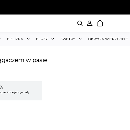
BIELIZNA
BLUZY
SWETRY
OKRYCIA WIERZCHNIE
iągaczem w pasie
5%
KUP 2 OTRZYMAJ RABAT 5%
epie i obejmuje cały
Rabat dotyczy wszystkich produktów w sklepie i
koszyk