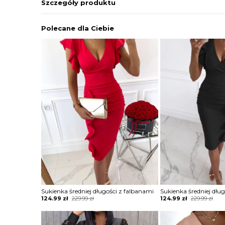
Szczegóły produktu
Polecane dla Ciebie
Sukienka średniej długości z falbanami
Sukienka średniej dłu
Original
Current
Original
Current
124.99
zł
229.99
zł
124.99
zł
229.99
zł
price
price
price
price
was:
is:
was:
is:
229.99 zł.
124.99 zł.
229.99 zł.
124.99 zł.