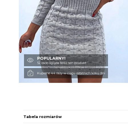
POPULARNY!
52 osób ogląda teraz ten produkt
Kupione 44 razy w ciągu ostatnich kilku dni
Tabela rozmiarów