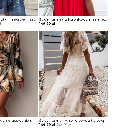
Sukienka midi z krótkim rękawem ze zwiewnego materiału
Sukienka maxi z koronkowymi ramiączkami
ł
149.99
zł
owa z drapowaniem
Sukienka maxi w stylu boho z tiulową warstwą
Original
Current
ł
149.99
zł
264.99
zł
price
price