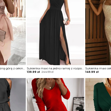
Sukienka z asymetryczną górą z cekinami
Sukienka maxi na jedno ramię z rozporkiem
Original
Current
139.99
zł
244.99
zł
149.99
zł
price
price
was:
is:
244.99 zł.
139.99 zł.