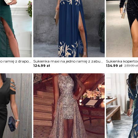
Sukienka maxi na jedno ramię z drapowaniem
Sukienka maxi na jedno ramię z zabudowanym dekoltem
Original
Current
124.99
zł
134.99
zł
239.99
z
price
price
was:
is:
239.99 zł.
134.99 zł.