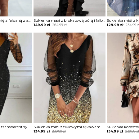
Sukienka na jedno ramię z falbaną z asymetrycznym dołem
Sukienka maxi z brokatową górą i falbaną
Original
Current
Original
Current
149.99
zł
264.99
zł
129.99
zł
234.99
z
price
price
price
price
was:
is:
was:
is:
264.99 zł.
149.99 zł.
234.99 zł.
129.99 zł.
Sukienka z brokatem i transparentnymi rękawami
Sukienka mini z tiulowymi rękawami
Sukienka kopert
Original
Current
Original
Current
134.99
zł
239.99
zł
134.99
zł
239.99
z
price
price
price
price