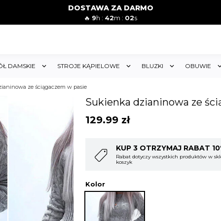
DOSTAWA ZA DARMO
🔥
9
h :
42
m :
00
s
ÓŁ DAMSKIE
STROJE KĄPIELOWE
BLUZKI
OBUWIE
zianinowa ze ściągaczem w pasie
Sukienka dzianinowa ze śc
129.99
zł
T 10%
KUP 4 OTRZYMAJ RABAT 1
w sklepie i obejmuje cały
Rabat dotyczy wszystkich produktów w skl
koszyk
Kolor