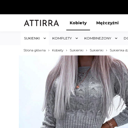
Kobiety
Mężczyźni
SUKIENKI
KOMPLETY
KOMBINEZONY
D
Strona główna
Kobiety
Sukienki
Sukienki
Sukienka d
ABAT 5%
KUP 3 OTRZYMAJ RABA
któw w sklepie i obejmuje cały
Rabat dotyczy wszystkich produktów 
koszyk