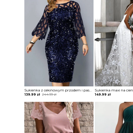
was:
is:
244.99 zł.
139.99 zł.
Sukienka z cekinowym przodem i paskami
Original
Current
139.99
zł
244.99
zł
149.99
zł
price
price
was:
is:
244.99 zł.
139.99 zł.