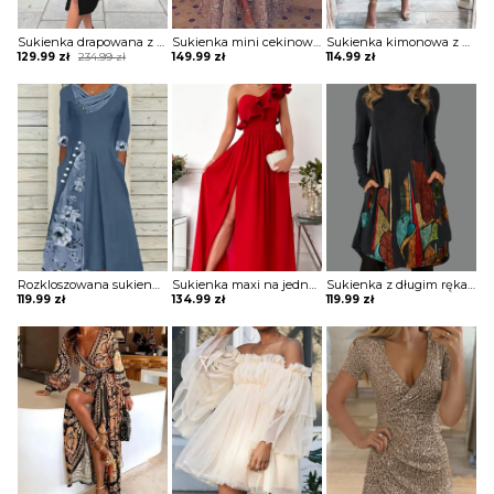
Sukienka drapowana z zamkiem i ozdobnymi paskami na ramionach
Sukienka mini cekinowa z długą spódnicą
Sukienka kimonowa z drapowaniem
Original
Current
129.99
zł
234.99
zł
149.99
zł
114.99
zł
price
price
was:
is:
234.99 zł.
129.99 zł.
Rozkloszowana sukienka z ozdobnymi wstawkami
Sukienka maxi na jedno ramię z falbaną
Sukienka z długim rękawem z kieszeniami
119.99
zł
134.99
zł
119.99
zł