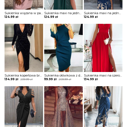
Sukienka wiązana w pasie z krótkimi koronkowymi rękawami
Sukienka maxi na jedno ramię z drapowaniem
Sukienka maxi na jedno ramię z zabudowanym dekoltem
124.99
zł
124.99
zł
124.99
zł
Sukienka kopertowa brokatowa z drapowaniem
Sukienka ołówkowa z drapowaniem i dekoltem w łódkę
Sukienka maxi na szerokich ramiączkach z kopertową górą i rozporkiem
Original
Current
Original
Current
134.99
zł
239.99
zł
119.99
zł
209.99
zł
134.99
zł
price
price
price
price
was:
is:
was:
is:
239.99 zł.
134.99 zł.
209.99 zł.
119.99 zł.