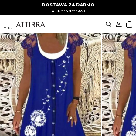
DOSTAWA ZA DARMO
Kobiety
Mężczyźni
🔥
16
h :
50
m :
44
s
SUKIENKI
MENU
KOMPLETY
KOMBINEZONY
DÓŁ DAMSKIE
STROJE KĄPIELOWE
BLUZKI