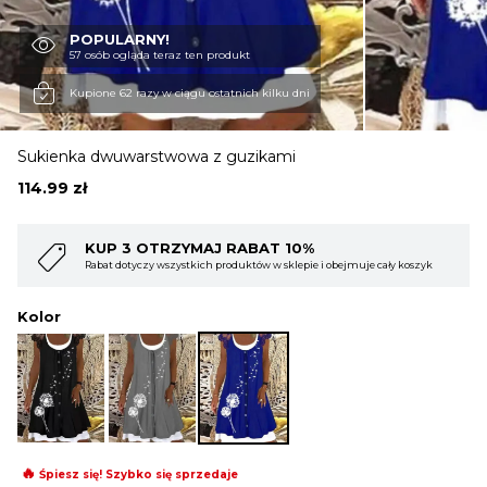
POPULARNY!
OBUWIE
57 osób ogląda teraz ten produkt
Kupione 62 razy w ciągu ostatnich kilku dni
BIELIZNA
Sukienka dwuwarstwowa z guzikami
114.99
zł
BLUZY
%
KUP 4 OTRZYMAJ RABAT 15%
ie i obejmuje cały koszyk
Rabat dotyczy wszystkich produktów w sklepie i ob
SWETRY
Kolor
OKRYCIA WIERZCHNIE
🔥
Śpiesz się! Szybko się sprzedaje