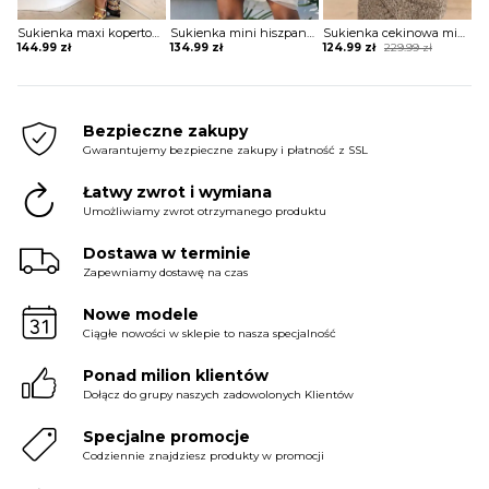
Sukienka maxi kopertowa w stylu boho
Sukienka mini hiszpanka tiulowa z szerokimi rękawami
Sukienka cekinowa mini z krótkim rękawem
Original
Current
144.99
zł
134.99
zł
124.99
zł
229.99
zł
price
price
was:
is:
229.99 zł.
124.99 zł.
Bezpieczne zakupy
Gwarantujemy bezpieczne zakupy i płatność z SSL
Łatwy zwrot i wymiana
Umożliwiamy zwrot otrzymanego produktu
Dostawa w terminie
Zapewniamy dostawę na czas
Nowe modele
Ciągłe nowości w sklepie to nasza specjalność
Ponad milion klientów
Dołącz do grupy naszych zadowolonych Klientów
Specjalne promocje
Codziennie znajdziesz produkty w promocji