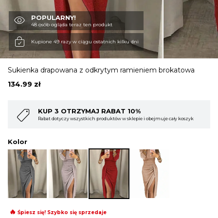
POPULARNY!
OBUWIE
48 osób ogląda teraz ten produkt
Kupione 49 razy w ciągu ostatnich kilku dni
BIELIZNA
Sukienka drapowana z odkrytym ramieniem brokatowa
134.99
zł
BLUZY
KUP 4 OTRZYMAJ RABAT 15%
ejmuje cały koszyk
Rabat dotyczy wszystkich produktów w sklepie i obejmuje 
SWETRY
Kolor
OKRYCIA WIERZCHNIE
🔥
Śpiesz się! Szybko się sprzedaje