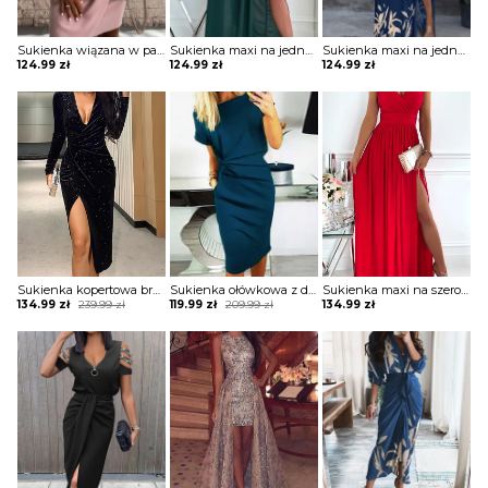
Sukienka wiązana w pasie z krótkimi koronkowymi rękawami
Sukienka maxi na jedno ramię z drapowaniem
Sukienka maxi na jedno ramię z zabudowanym dekoltem
124.99
zł
124.99
zł
124.99
zł
Sukienka kopertowa brokatowa z drapowaniem
Sukienka ołówkowa z drapowaniem i dekoltem w łódkę
Sukienka maxi na szerokich ramiączkach z kopertową górą i rozporkiem
Original
Current
Original
Current
134.99
zł
239.99
zł
119.99
zł
209.99
zł
134.99
zł
price
price
price
price
was:
is:
was:
is:
239.99 zł.
134.99 zł.
209.99 zł.
119.99 zł.