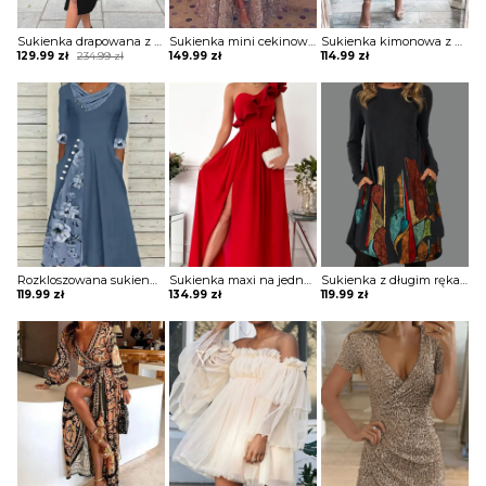
Sukienka drapowana z zamkiem i ozdobnymi paskami na ramionach
Sukienka mini cekinowa z długą spódnicą
Sukienka kimonowa z drapowaniem
Original
Current
129.99
zł
234.99
zł
149.99
zł
114.99
zł
price
price
was:
is:
234.99 zł.
129.99 zł.
Rozkloszowana sukienka z ozdobnymi wstawkami
Sukienka maxi na jedno ramię z falbaną
Sukienka z długim rękawem z kieszeniami
119.99
zł
134.99
zł
119.99
zł