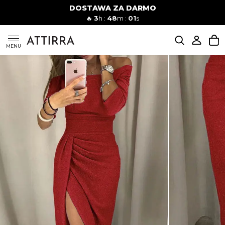
DOSTAWA ZA DARMO
Kobiety
Mężczyźni
🔥
3
h :
48
m :
00
s
SUKIENKI
MENU
KOMPLETY
KOMBINEZONY
DÓŁ DAMSKIE
STROJE KĄPIELOWE
BLUZKI