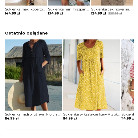
Sukienka maxi kopertowa w stylu boho
Sukienka mini hiszpanka tiulowa z szerokimi rękawami
Sukienka cekinowa mini z krótkim rękawem
Original
Current
144.99
zł
134.99
zł
124.99
zł
229.99
zł
price
price
was:
is:
229.99 zł.
124.99 zł.
Ostatnio oglądane
Sukienka midi o luźnym kroju z guzikami
Sukienka w kształcie litery A z okrągłym dekoltem
114.99
zł
114.99
zł
114.99
zł