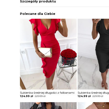
Szczegóły produktu
Polecane dla Ciebie
Sukienka średniej długości z falbanami
Sukienka średniej dłu
Original
Current
Original
Current
124.99
zł
229.99
zł
124.99
zł
229.99
zł
price
price
price
price
was:
is:
was:
is:
229.99 zł.
124.99 zł.
229.99 zł.
124.99 zł.