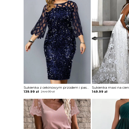
was:
is:
244.99 zł.
139.99 zł.
Sukienka z cekinowym przodem i paskami
Original
Current
139.99
zł
244.99
zł
149.99
zł
price
price
was:
is:
244.99 zł.
139.99 zł.