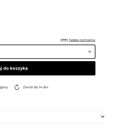
Tabela rozmiarów
j do koszyka
tępny
Zwrot do 14 dni