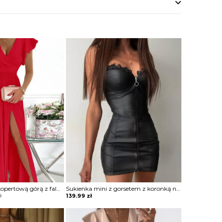
Sukienka maxi z kopertową górą z falbankami
Sukienka mini z gorsetem z koronką na zamek
ł
139.99
zł