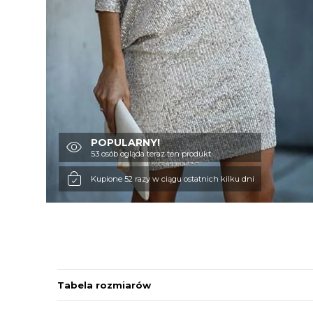
POPULARNY!
53 osób ogląda teraz ten produkt
Kupione 52 razy w ciągu ostatnich kilku dni
Tabela rozmiarów