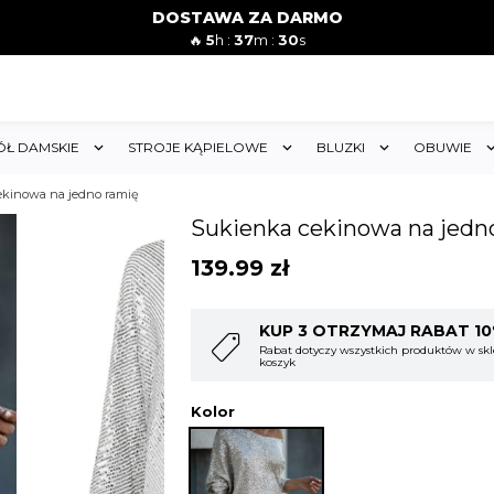
DOSTAWA ZA DARMO
🔥
5
h :
37
m :
28
s
ÓŁ DAMSKIE
STROJE KĄPIELOWE
BLUZKI
OBUWIE
ekinowa na jedno ramię
Sukienka cekinowa na jedn
139.99
zł
T 10%
KUP 4 OTRZYMAJ RABAT 1
w sklepie i obejmuje cały
Rabat dotyczy wszystkich produktów w skl
koszyk
Kolor