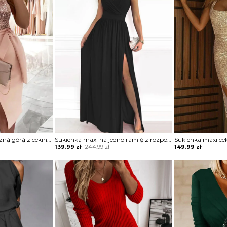
Sukienka z asymetryczną górą z cekinami
Sukienka maxi na jedno ramię z rozporkiem
Original
Current
139.99
zł
244.99
zł
149.99
zł
price
price
was:
is:
244.99 zł.
139.99 zł.