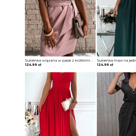
Sukienka wiązana w pasie z krótkimi koronkowymi rękawami
124.99
zł
124.99
zł