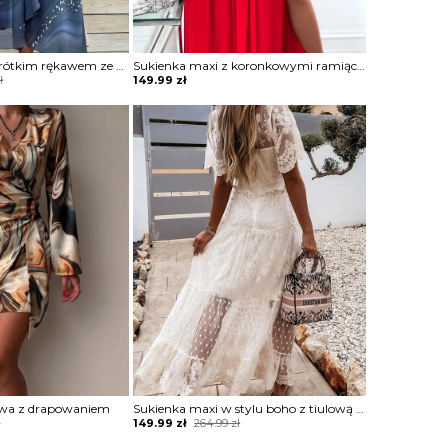
Sukienka midi z krótkim rękawem ze zwiewnego materiału
Sukienka maxi z koronkowymi ramiączkami
ł
149.99
zł
owa z drapowaniem
Sukienka maxi w stylu boho z tiulową warstwą
Original
Current
ł
149.99
zł
264.99
zł
price
price