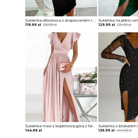
Sukienka ołówkowa z drapowaniem i dekoltem w łódkę
Original
Current
Original
Current
119.99
zł
209.99
zł
129.99
zł
234.99
zł
price
price
price
price
was:
is:
was:
is:
209.99 zł.
119.99 zł.
234.99 zł.
129.99 zł.
Sukienka maxi z kopertową górą z falbankami
Original
Current
144.99
zł
139.99
zł
244.99
zł
price
price