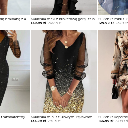
Sukienka na jedno ramię z falbaną z asymetrycznym dołem
Sukienka maxi z brokatową górą i falbaną
Original
Current
Original
Current
149.99
zł
264.99
zł
129.99
zł
234.99
z
price
price
price
price
was:
is:
was:
is:
264.99 zł.
149.99 zł.
234.99 zł.
129.99 zł.
Sukienka z brokatem i transparentnymi rękawami
Sukienka mini z tiulowymi rękawami
Sukienka kopert
Original
Current
Original
Current
134.99
zł
239.99
zł
134.99
zł
239.99
z
price
price
price
price