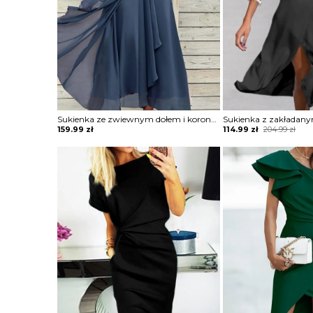
Sukienka ze zwiewnym dołem i koronkową górą
Original
Current
159.99
zł
114.99
zł
204.99
zł
price
price
was:
is:
204.99 zł.
114.99 zł.