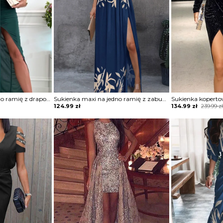
Sukienka maxi na jedno ramię z drapowaniem
Sukienka maxi na jedno ramię z zabudowanym dekoltem
Original
Current
124.99
zł
134.99
zł
239.99
z
price
price
was:
is:
239.99 zł.
134.99 zł.