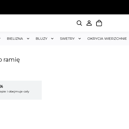
BIELIZNA
BLUZY
SWETRY
OKRYCIA WIERZCHNIE
o ramię
5%
KUP 2 OTRZYMAJ RABAT 5%
epie i obejmuje cały
Rabat dotyczy wszystkich produktów w sklepie i
koszyk