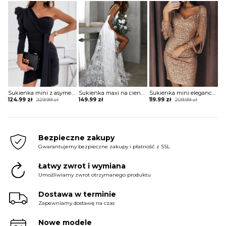
was:
is:
was:
is:
264.99 zł.
149.99 zł.
244.99 zł.
139.99 zł.
Sukienka mini z asymetrycznym długim rękawem
Sukienka maxi na cienkich ramiączkach koronkowa
Sukienka mini elegancka z rozcięciami na rękawach
Original
Current
Original
Current
124.99
zł
229.99
zł
149.99
zł
119.99
zł
209.99
zł
price
price
price
price
was:
is:
was:
is:
229.99 zł.
124.99 zł.
209.99 zł.
119.99 zł.
Bezpieczne zakupy
Gwarantujemy bezpieczne zakupy i płatność z SSL
Łatwy zwrot i wymiana
Umożliwiamy zwrot otrzymanego produktu
Dostawa w terminie
Zapewniamy dostawę na czas
Nowe modele