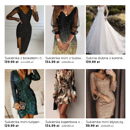
Sukienka z brokatem i transparentnymi rękawami
Sukienka mini z tiulowymi rękawami
Suknia ślubna z koronkowymi rękawami
Original
Current
Original
Current
139.99
zł
244.99
zł
134.99
zł
239.99
zł
139.99
zł
price
price
price
price
was:
is:
was:
is:
244.99 zł.
139.99 zł.
239.99 zł.
134.99 zł.
Sukienka mini tulipan z długim rękawem
Sukienka kopertowa z drapowaniem
Sukienka mini błyszcząca z rękawami spaghetti
Original
Current
Original
Current
129.99
zł
134.99
zł
239.99
zł
119.99
zł
209.99
zł
price
price
price
price