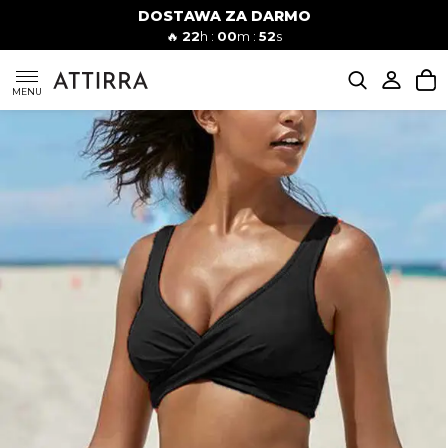
DOSTAWA ZA DARMO
Kobiety
Mężczyźni
🔥
22
h :
00
m :
51
s
SUKIENKI
MENU
KOMPLETY
KOMBINEZONY
DÓŁ DAMSKIE
STROJE KĄPIELOWE
BLUZKI