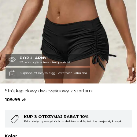
OBUWIE
BIELIZNA
BLUZY
POPULARNY!
59 osób ogląda teraz ten produkt
Kupione 39 razy w ciągu ostatnich kilku dni
SWETRY
Strój kąpielowy dwuczęściowy z szortami
OKRYCIA WIERZCHNIE
109.99
zł
10%
KUP 4 OTRZYMAJ RABAT 15%
lepie i obejmuje cały koszyk
Rabat dotyczy wszystkich produktów w sklepie i
Kolor