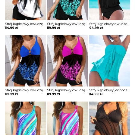
Strój kąpielowy dwuczęściowy z topem odcinanym pod biustem i spodenkami
Strój kąpielowy dwuczęściowy z topem i szortami
Strój kąpielowy dwucześciowy z topem tubą
114.99
zł
119.99
zł
94.99
zł
Strój kąpielowy dwuczęściowy z topem i szortami
Strój kąpielowy dwuczęściowy z topem i szortami
Strój kąpielowy jednoczęściowy bez ramiączek z drapowaniem
119.99
zł
119.99
zł
114.99
zł