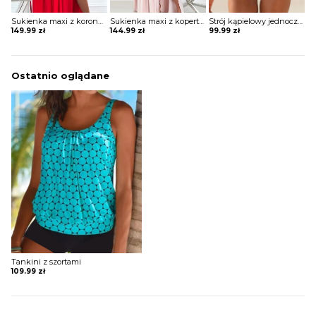
Sukienka maxi z koronkowymi ramiączkami
Sukienka maxi z kopertową górą z falbankami
Strój kąpielowy jednoczęściowy z drapowaniem
149.99
zł
144.99
zł
99.99
zł
Ostatnio oglądane
Tankini z szortami
109.99
zł