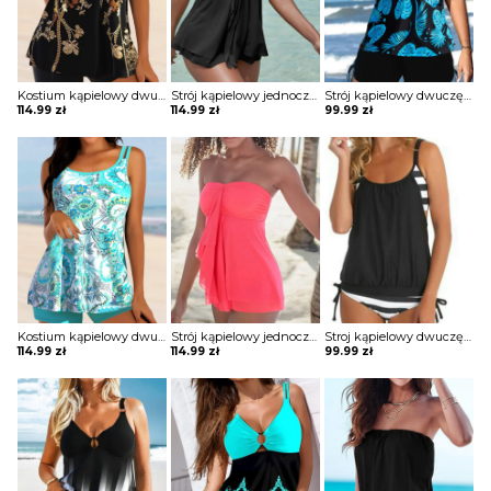
Kostium kąpielowy dwuczęściowy z długim topem i spodenkami
Strój kąpielowy jednoczęściowy bez ramiączek z drapowaniem
Strój kąpielowy dwuczęściowy ze spodenkami i topem odcinanym pod biustem
114.99
zł
114.99
zł
99.99
zł
Kostium kąpielowy dwuczęściowy z długim topem i spodenkami
Strój kąpielowy jednoczęściowy bez ramiączek z drapowaniem
Stroj kąpielowy dwuczęściowy z topem i wiązanymi majtkami
114.99
zł
114.99
zł
99.99
zł