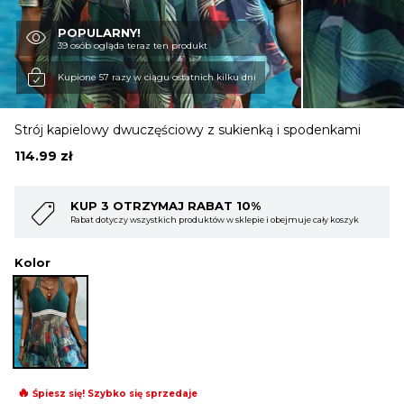
POPULARNY!
OBUWIE
39 osób ogląda teraz ten produkt
Kupione 57 razy w ciągu ostatnich kilku dni
BIELIZNA
Strój kapielowy dwuczęściowy z sukienką i spodenkami
114.99
zł
BLUZY
10%
KUP 4 OTRZYMAJ RABAT 15%
lepie i obejmuje cały koszyk
Rabat dotyczy wszystkich produktów w sklepie i
SWETRY
Kolor
OKRYCIA WIERZCHNIE
🔥
Śpiesz się! Szybko się sprzedaje