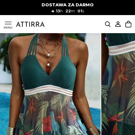
DOSTAWA ZA DARMO
Kobiety
Mężczyźni
🔥
13
h :
22
m :
00
s
SUKIENKI
MENU
KOMPLETY
KOMBINEZONY
DÓŁ DAMSKIE
STROJE KĄPIELOWE
BLUZKI