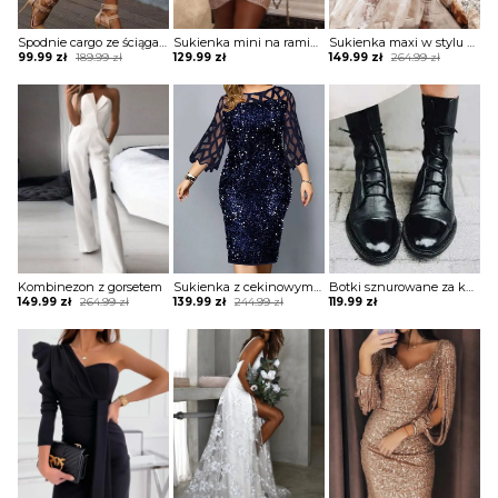
Spodnie cargo ze ściągaczami na dole
Sukienka mini na ramiączkach błyszcząca
Sukienka maxi w stylu boho z tiulową warstwą
Original
Current
Original
Current
99.99
zł
189.99
zł
129.99
zł
149.99
zł
264.99
zł
price
price
price
price
was:
is:
was:
is:
189.99 zł.
99.99 zł.
264.99 zł.
149.99 zł.
Kombinezon z gorsetem
Sukienka z cekinowym przodem i paskami
Botki sznurowane za kostkę na płaskiej podeszwie
Original
Current
Original
Current
149.99
zł
264.99
zł
139.99
zł
244.99
zł
119.99
zł
price
price
price
price
was:
is:
was:
is:
264.99 zł.
149.99 zł.
244.99 zł.
139.99 zł.