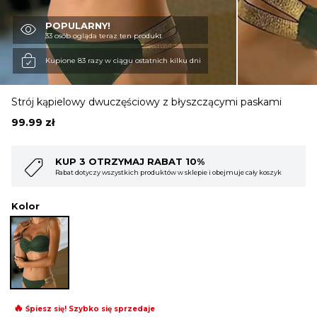
POPULARNY!
OBUWIE
33 osób ogląda teraz ten produkt
Kupione 83 razy w ciągu ostatnich kilku dni
BIELIZNA
Strój kąpielowy dwuczęściowy z błyszczącymi paskami
99.99
zł
BLUZY
KUP 4 OTRZYMAJ RABAT 15%
ejmuje cały koszyk
Rabat dotyczy wszystkich produktów w sklepie i obejmuje 
SWETRY
Kolor
OKRYCIA WIERZCHNIE
🔥
Śpiesz się! Szybko się sprzedaje