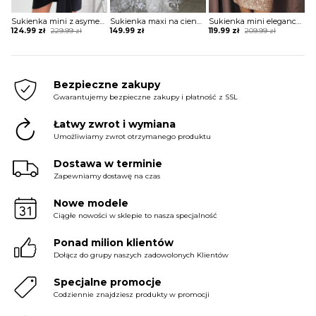
Sukienka mini z asymetrycznym długim rękawem
Sukienka maxi na cienkich ramiączkach koronkowa
Sukienka mini elegancka z rozcięciami na rękawach
Original
Current
Original
Current
124.99
zł
229.99
zł
149.99
zł
119.99
zł
209.99
zł
price
price
price
price
was:
is:
was:
is:
229.99 zł.
124.99 zł.
209.99 zł.
119.99 zł.
Bezpieczne zakupy
Gwarantujemy bezpieczne zakupy i płatność z SSL
Łatwy zwrot i wymiana
Umożliwiamy zwrot otrzymanego produktu
Dostawa w terminie
Zapewniamy dostawę na czas
Nowe modele
Ciągłe nowości w sklepie to nasza specjalność
Ponad milion klientów
Dołącz do grupy naszych zadowolonych Klientów
Specjalne promocje
Codziennie znajdziesz produkty w promocji