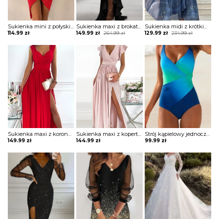
Sukienka mini z połyskiem asymetryczna
Sukienka maxi z brokatową górą i falbaną
Sukienka midi z krótkim rękawem ze zwiewnego materiału
Original
Current
Original
Current
114.99
zł
149.99
zł
264.99
zł
129.99
zł
234.99
zł
price
price
price
price
was:
is:
was:
is:
264.99 zł.
149.99 zł.
234.99 zł.
129.99 zł.
Sukienka maxi z koronkowymi ramiączkami
Sukienka maxi z kopertową górą z falbankami
Strój kąpielowy jednoczęściowy z drapowaniem
149.99
zł
144.99
zł
99.99
zł