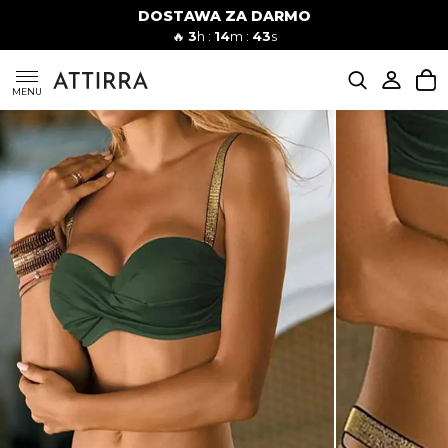
DOSTAWA ZA DARMO
Kobiety
Mężczyźni
🔥
3
h :
14
m :
41
s
SUKIENKI
MENU
KOMPLETY
KOMBINEZONY
DÓŁ DAMSKIE
STROJE KĄPIELOWE
BLUZKI