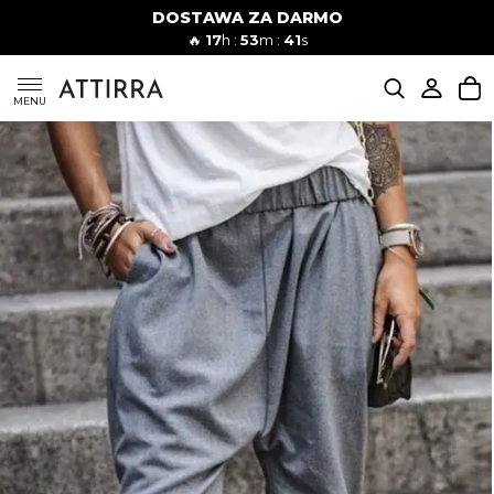
DOSTAWA ZA DARMO
Kobiety
Mężczyźni
🔥
17
h :
53
m :
40
s
SUKIENKI
MENU
KOMPLETY
KOMBINEZONY
DÓŁ DAMSKIE
STROJE KĄPIELOWE
BLUZKI