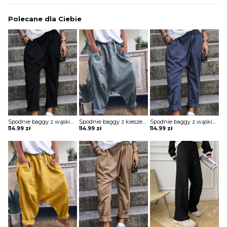
Polecane dla Ciebie
Spodnie baggy z wąskimi nogawkami
Spodnie baggy z kieszeniami
Spodnie baggy z wąskimi nogawkami
114.99
zł
114.99
zł
114.99
zł