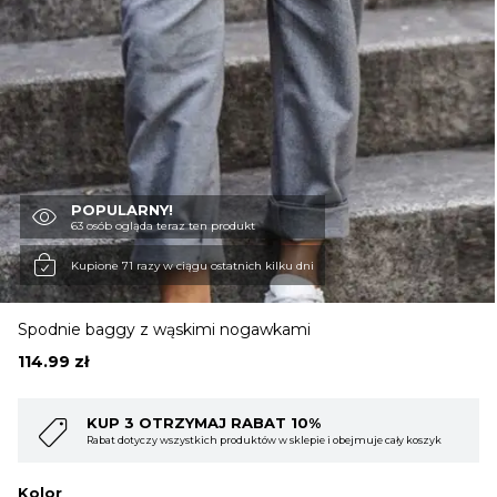
OBUWIE
BIELIZNA
BLUZY
POPULARNY!
63 osób ogląda teraz ten produkt
Kupione 71 razy w ciągu ostatnich kilku dni
SWETRY
Spodnie baggy z wąskimi nogawkami
OKRYCIA WIERZCHNIE
114.99
zł
KUP 4 OTRZYMAJ RABAT 15%
ejmuje cały koszyk
Rabat dotyczy wszystkich produktów w sklepie i obejmuje 
Kolor