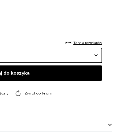
Tabela rozmiarów
j do koszyka
tępny
Zwrot do 14 dni