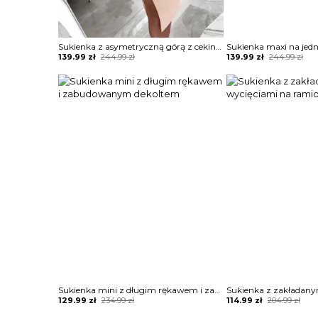
Sukienka z asymetryczną górą z cekinami
Original
Current
Original
Current
139.99
zł
244.99
zł
139.99
zł
244.99
zł
price
price
price
price
was:
is:
was:
is:
244.99 zł.
139.99 zł.
244.99 zł.
139.99 zł.
Sukienka mini z długim rękawem i zabudowanym dekoltem
Original
Current
Original
Current
129.99
zł
234.99
zł
114.99
zł
204.99
zł
price
price
price
price