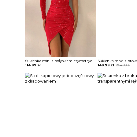
Sukienka mini z połyskiem asymetryczna
Original
Current
114.99
zł
149.99
zł
264.99
zł
price
price
was:
is:
264.99 zł.
149.99 zł.