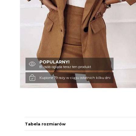
POPULARNY!
81 osób ogląda teraz ten produkt
Kupione 79 razy w ciągu ostatnich kilku dni
Tabela rozmiarów