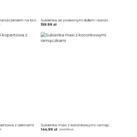
Sukienka midi z marszczeniem na brzuchu i falbaną
Sukienka ze zwiewnym dołem i koronkową górą
ł
159.99
zł
pertowa z cekinami
Sukienka maxi z koronkowymi ramiączkami
Original
Current
ł
144.99
zł
249.99
zł
price
price