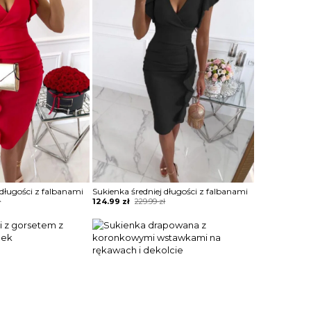
 długości z falbanami
Sukienka średniej długości z falbanami
Original
Current
ł
124.99
zł
229.99
zł
price
price
was:
is:
229.99 zł.
124.99 zł.