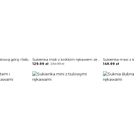
Sukienka maxi z brokatową górą i falbaną
Sukienka midi z krótkim rękawem ze zwiewnego materiału
Original
Current
129.99
zł
234.99
zł
149.99
zł
price
price
was:
is:
234.99 zł.
129.99 zł.