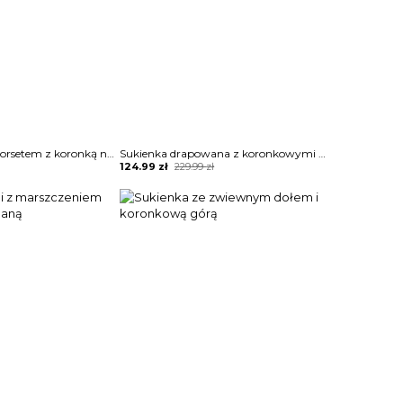
Sukienka mini z gorsetem z koronką na zamek
Sukienka drapowana z koronkowymi wstawkami na rękawach i dekolcie
Original
Current
124.99
zł
229.99
zł
price
price
was:
is:
229.99 zł.
124.99 zł.