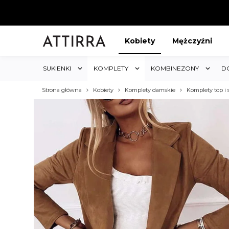
Kobiety
Mężczyźni
SUKIENKI
KOMPLETY
KOMBINEZONY
D
Strona główna
Kobiety
Komplety damskie
Komplety top i
2 OTRZYMAJ RABAT 5%
KUP 3 O
tyczy wszystkich produktów w sklepie i obejmuje cały
Rabat dotyczy
koszyk