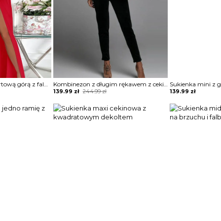
Sukienka maxi z kopertową górą z falbankami
Kombinezon z długim rękawem z cekinami
Original
Current
139.99
zł
244.99
zł
139.99
zł
price
price
was:
is:
244.99 zł.
139.99 zł.