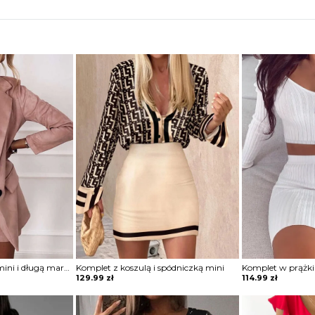
Komplet ze spódnicą mini i długą marynarką
Komplet z koszulą i spódniczką mini
129.99
zł
114.99
zł