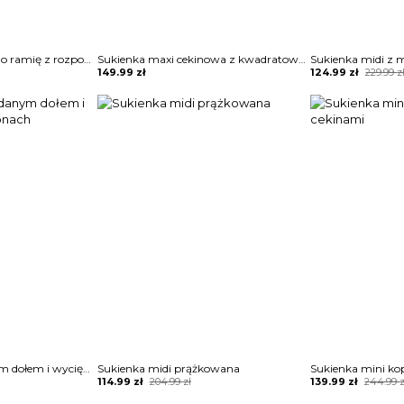
Sukienka maxi na jedno ramię z rozporkiem
Sukienka maxi cekinowa z kwadratowym dekoltem
Original
Current
149.99
zł
124.99
zł
229.99
z
price
price
was:
is:
229.99 zł.
124.99 zł.
Sukienka z zakładanym dołem i wycięciami na ramionach
Sukienka midi prążkowana
Sukienka mini ko
Original
Current
Original
Current
114.99
zł
204.99
zł
139.99
zł
244.99
z
price
price
price
price