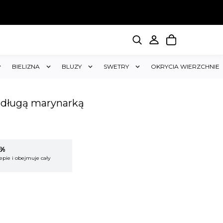
BIELIZNA
BLUZY
SWETRY
OKRYCIA WIERZCHNIE
 długą marynarką
YMAJ RABAT 15%
KUP 2 OTRZYMA
tkich produktów w sklepie i obejmuje cały
Rabat dotyczy wszystkich
koszyk