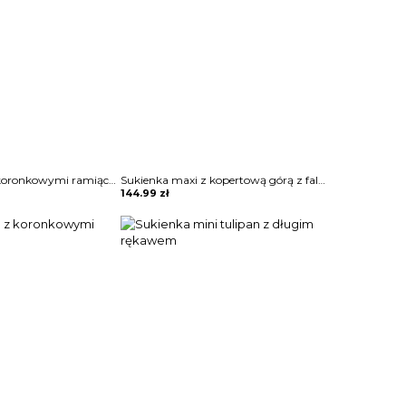
Sukienka maxi z koronkowymi ramiączkami
Sukienka maxi z kopertową górą z falbankami
144.99
zł