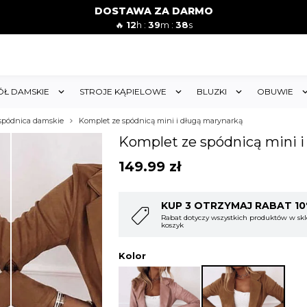
DOSTAWA ZA DARMO
🔥
12
h :
39
m :
37
s
ÓŁ DAMSKIE
STROJE KĄPIELOWE
BLUZKI
OBUWIE
 spódnica damskie
Komplet ze spódnicą mini i długą marynarką
Komplet ze spódnicą mini i
149.99
zł
TRZYMAJ RABAT 10%
KUP 4 OTRZ
 wszystkich produktów w sklepie i obejmuje cały
Rabat dotyczy wszys
koszyk
Kolor