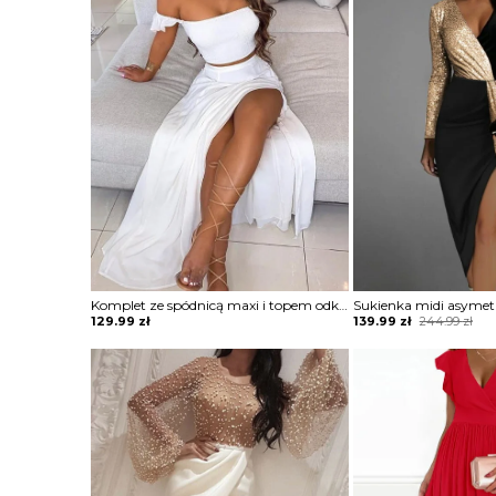
Komplet ze spódnicą maxi i topem odkrywającym ramiona
Original
Current
129.99
zł
139.99
zł
244.99
zł
price
price
was:
is:
244.99 zł.
139.99 zł.