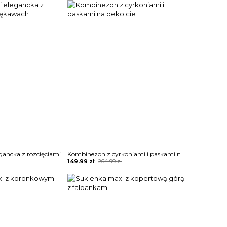
was:
is:
249.99 zł.
144.99 zł.
Sukienka mini elegancka z rozcięciami na rękawach
Kombinezon z cyrkoniami i paskami na dekolcie
Original
Current
149.99
zł
264.99
zł
price
price
was:
is:
264.99 zł.
149.99 zł.