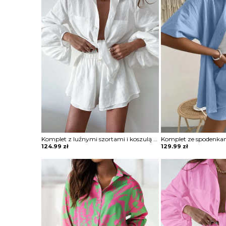
Komplet z luźnymi szortami i koszulą z szerokimi rękawami
124.99
zł
129.99
zł