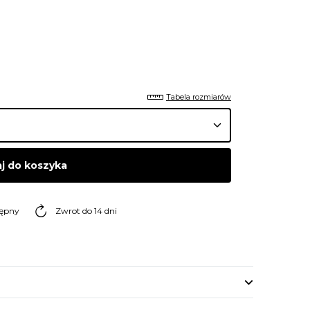
Tabela rozmiarów
j do koszyka
tępny
Zwrot do 14 dni