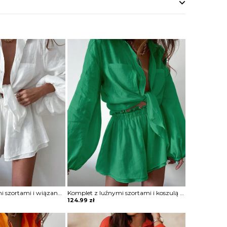
Komplet z luźnymi szortami i wiązaną koszulą
Komplet z luźnymi szortami i koszulą z szerokimi rękawami
124.99
zł