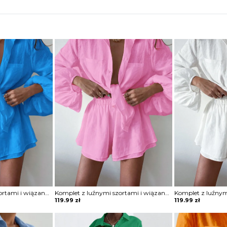
Komplet z luźnymi szortami i wiązaną koszulą
Komplet z luźnymi szortami i wiązaną koszulą
119.99
zł
119.99
zł