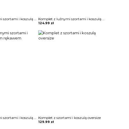
Komplet z luźnymi szortami i koszulą z krótkim rękawem
Komplet z luźnymi szortami i koszulą z szerokimi rękawami
124.99
zł
Komplet z luźnymi szortami i koszulą z krótkim rękawem
Komplet z szortami i koszulą oversize
129.99
zł