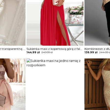
Sukienka drapowana z transparentną górą zdobioną perełkami
Sukienka maxi z kopertową górą z falbankami
Original
Current
Original
Current
144.99
zł
249.99
zł
139.99
zł
244.99
z
price
price
price
price
was:
is:
was:
is:
249.99 zł.
144.99 zł.
244.99 zł.
139.99 zł.