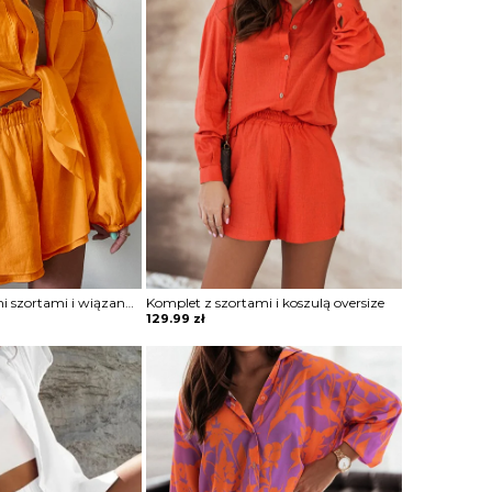
Komplet z luźnymi szortami i wiązaną koszulą
Komplet z szortami i koszulą oversize
129.99
zł