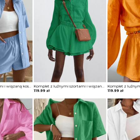
Komplet ze spodenkami i wiązaną koszulą
Komplet z luźnymi szortami i wiązaną koszulą
119.99
zł
119.99
zł