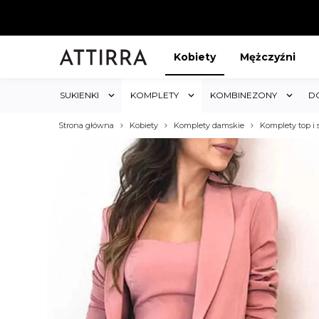
Kobiety
Mężczyźni
SUKIENKI
KOMPLETY
KOMBINEZONY
D
Strona główna
Kobiety
Komplety damskie
Komplety top i
ABAT 5%
KUP 3 OTRZYMAJ RABA
któw w sklepie i obejmuje cały
Rabat dotyczy wszystkich produktów 
koszyk