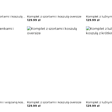
Komplet z luźnymi szortami i koszulą z krótkim rękawem
Komplet z szortami i koszulą oversize
129.99
zł
129.99
zł
Komplet ze spodenkami i wiązaną koszulą
Komplet z szortami i koszulą oversize
129.99
zł
129.99
zł