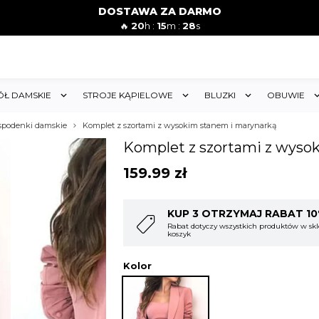
DOSTAWA ZA DARMO
🔥
20
h :
15
m :
26
s
ÓŁ DAMSKIE
STROJE KĄPIELOWE
BLUZKI
OBUWIE
 spodenki damskie
Komplet z szortami z wysokim stanem i marynarką
Komplet z szortami z wyso
159.99
zł
T 10%
KUP 4 OTRZYMAJ RABAT 1
w sklepie i obejmuje cały
Rabat dotyczy wszystkich produktów w skl
koszyk
Kolor