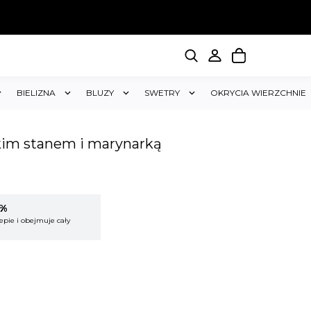
BIELIZNA
BLUZY
SWETRY
OKRYCIA WIERZCHNIE
kim stanem i marynarką
5%
KUP 2 OTRZYMAJ RABAT 5%
epie i obejmuje cały
Rabat dotyczy wszystkich produktów w sklepie i
koszyk