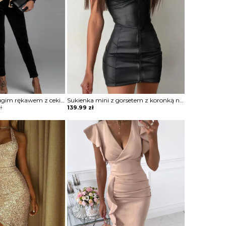
Kombinezon z długim rękawem z cekinami
Sukienka mini z gorsetem z koronką na zamek
ł
139.99
zł