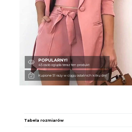
POPULARNY!
45 osób ogląda teraz ten produkt
Kupione 51 razy w ciągu ostatnich kilku dni
Tabela rozmiarów