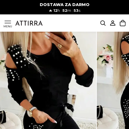
DOSTAWA ZA DARMO
Kobiety
Mężczyźni
🔥
12
h :
52
m :
52
s
SUKIENKI
MENU
KOMPLETY
KOMBINEZONY
DÓŁ DAMSKIE
STROJE KĄPIELOWE
BLUZKI