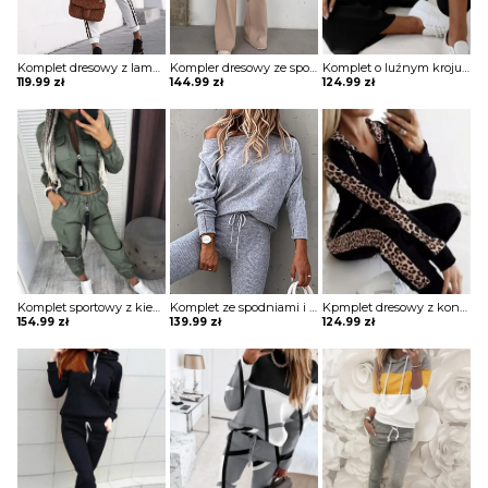
Komplet dresowy z lampasami
Kompler dresowy ze spodniami z rozszerzanymi nogawkami i bluzą z golfem
Komplet o luźnym kroju ze spodniami i topem
119.99
zł
144.99
zł
124.99
zł
Komplet sportowy z kieszeniami
Komplet ze spodniami i bluzką z odkrytym ramieniem
Kpmplet dresowy z kontrastowymi wstawkami
154.99
zł
139.99
zł
124.99
zł