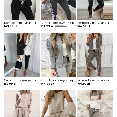
Komplet z marynarką i spodniami 7/8
Komplet dresowy z rozpinaną bluzą z lampasami
Komplet z marynarką i spodniami z printem
Original
Current
149.99
zł
134.99
zł
239.99
zł
164.99
zł
price
price
was:
is:
239.99 zł.
134.99 zł.
Garnitur z wiązaną marynarką z bufkami i cygaretkami
Komplet dresowy z rozpinaną bluzą
Komplet z marynarką i spodniami wiązanymi w pasie
159.99
zł
144.99
zł
164.99
zł