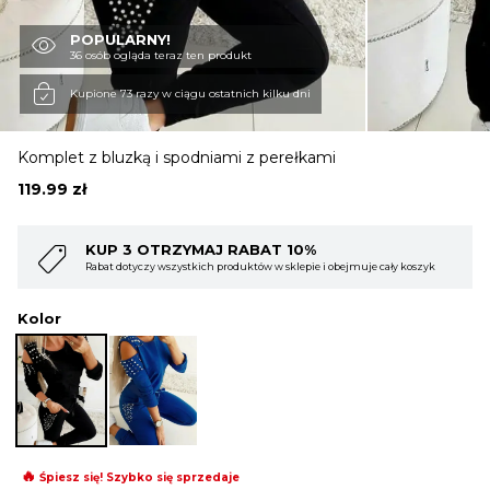
POPULARNY!
OBUWIE
36 osób ogląda teraz ten produkt
Kupione 73 razy w ciągu ostatnich kilku dni
BIELIZNA
Komplet z bluzką i spodniami z perełkami
119.99
zł
BLUZY
ABAT 10%
KUP 4 OTRZYMAJ RABAT
któw w sklepie i obejmuje cały koszyk
Rabat dotyczy wszystkich produktów w 
SWETRY
Kolor
OKRYCIA WIERZCHNIE
🔥
Śpiesz się! Szybko się sprzedaje