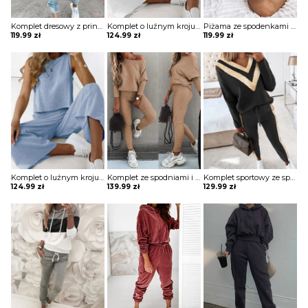
Komplet dresowy z printem
Komplet o luźnym kroju ze spodniami i topem
Piżama ze spodenkami i koszulą z krótkim rękawem
119.99
zł
124.99
zł
119.99
zł
Komplet o luźnym kroju ze spodniami i topem
Komplet ze spodniami i bluzką z odkrytym ramieniem
Komplet sportowy ze spodniami i bluzą z dekoltem w kształcie litery V
124.99
zł
139.99
zł
129.99
zł