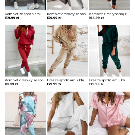
Komplet ze spodniami i bluzką z odkrytym ramieniem
Komplet dresowy ze spodniami i bluzą z zamkiem pod szyją
Komplet z marynarką z printem i spodniami z lampasem
139.99
zł
139.99
zł
164.99
zł
Komplet dresowy ze spodniami i bluzą kangurką
Dres ze spodniami i bluzą z kapturem
Dres ze spodniami i bluzą z kapturem
119.99
zł
139.99
zł
139.99
zł