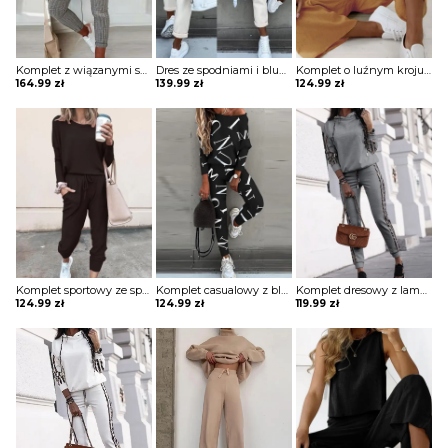
Komplet z wiązanymi spodniami i marynarką
Dres ze spodniami i bluzą z szerokimi rękawami
Komplet o luźnym kroju ze spodniami i topem
164.99
zł
139.99
zł
124.99
zł
Komplet sportowy ze spodniami i bluzką z długim rękawem
Komplet casualowy z bluzką i spodniami w napisy
Komplet dresowy z lampasami
124.99
zł
124.99
zł
119.99
zł