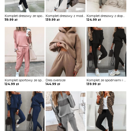
Komplet dresowy ze spodniami i bluzą kangurką
Komplet dresowy z modnym printem
Komplet dresowy z dopasowanymi spodniami i bluzą z kapturem
119.99
zł
139.99
zł
124.99
zł
Komplet sportowy ze spodniami i bluzką z długim rękawem
Dres oversize
Komplet ze spodniami i bluzką z odkrytym ramieniem
124.99
zł
144.99
zł
139.99
zł