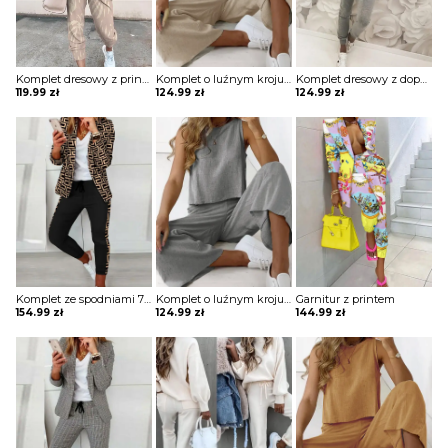
Komplet dresowy z printem
Komplet o luźnym kroju ze spodniami i topem
Komplet dresowy z dopasowanymi spodniami i bluzą z kapturem
119.99
zł
124.99
zł
124.99
zł
Komplet ze spodniami 7/8 i marynarką
Komplet o luźnym kroju ze spodniami i topem
Garnitur z printem
154.99
zł
124.99
zł
144.99
zł