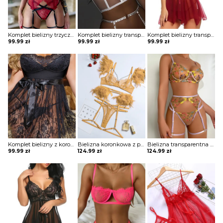
Komplet bielizny trzyczęściowy z koronki z paskami
Komplet bielizny transparentnej z paskami z cyrkoniami
Komplet bielizny transparentna koszulka i stringi
99.99
zł
99.99
zł
99.99
zł
Komplet bielizny z koronkową koszulką i stringami
Bielizna koronkowa z piórami trzyczęściowa
Bielizna transparentna trzyczęściowa
99.99
zł
124.99
zł
124.99
zł