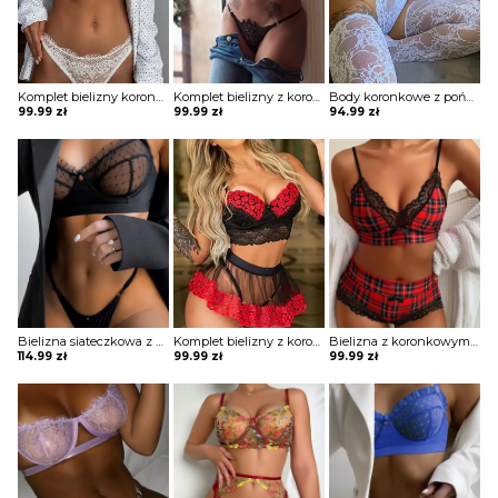
Komplet bielizny koronkowy
Komplet bielizny z koronkowym stanikiem i stringami
Body koronkowe z pończochami
99.99
zł
99.99
zł
94.99
zł
Bielizna siateczkowa z zabudowanym stanikiem i wyciętymi majtkami
Komplet bielizny z koronkowym topem i tiulową spódniczką
Bielizna z koronkowym wykończeniem
114.99
zł
99.99
zł
99.99
zł