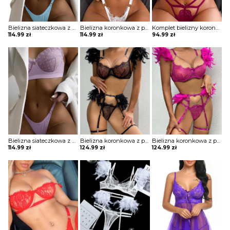
Bielizna siateczkowa z zabudowanym stanikiem i wyciętymi majtkami
Bielizna koronkowa z paskami
Komplet bielizny koronkowej z ozdobnymi paskami
114.99
zł
114.99
zł
94.99
zł
Bielizna siateczkowa z zabudowanym stanikiem i wyciętymi majtkami
Bielizna koronkowa z piórami trzyczęściowa
Bielizna koronkowa z piórami trzyczęściowa
114.99
zł
124.99
zł
124.99
zł