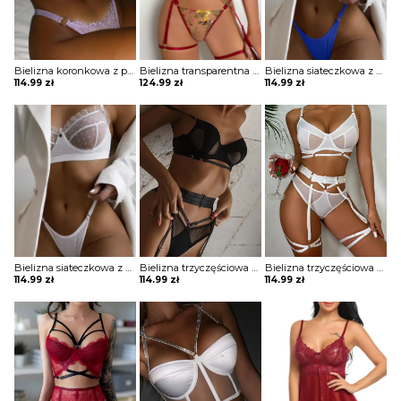
Bielizna koronkowa z paskami
Bielizna transparentna trzyczęściowa
Bielizna siateczkowa z zabudowanym stanikiem i wyciętymi majtkami
114.99
zł
124.99
zł
114.99
zł
Bielizna siateczkowa z zabudowanym stanikiem i wyciętymi majtkami
Bielizna trzyczęściowa z transparentnymi wstawkami
Bielizna trzyczęściowa z transparentnymi wstawkami
114.99
zł
114.99
zł
114.99
zł