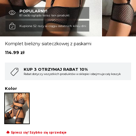
POPULARNY!
OBUWIE
81 osób ogląda teraz ten produkt
Kupione 52 razy w ciągu ostatnich kilku dni
BIELIZNA
Komplet bielizny siateczkowej z paskami
114.99
zł
BLUZY
KUP 4 OTRZYMAJ RABAT 15%
i obejmuje cały koszyk
Rabat dotyczy wszystkich produktów w sklepie i obej
SWETRY
Kolor
OKRYCIA WIERZCHNIE
🔥
Śpiesz się! Szybko się sprzedaje