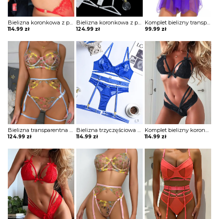
Bielizna koronkowa z paskami
Bielizna koronkowa z piórami trzyczęściowa
Komplet bielizny transparentna koszulka i stringi
114.99
zł
124.99
zł
99.99
zł
Bielizna transparentna trzyczęściowa
Bielizna trzyczęściowa z transparentnymi wstawkami
Komplet bielizny koronkowej z paskami
124.99
zł
114.99
zł
114.99
zł