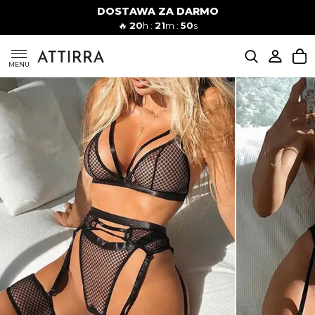
DOSTAWA ZA DARMO
Kobiety
Mężczyźni
🔥
20
h :
21
m :
49
s
SUKIENKI
MENU
KOMPLETY
KOMBINEZONY
DÓŁ DAMSKIE
STROJE KĄPIELOWE
BLUZKI