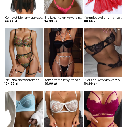
Komplet bielizny transparentna koszulka i stringi
Bielizna koronkowa z paskami
Komplet bielizny transparentna koszulka i stringi
99.99
zł
114.99
zł
99.99
zł
Bielizna transparentna trzyczęściowa
Komplet bielizny transparentnej z paskami z cyrkoniami
Bielizna koronkowa z paskami
124.99
zł
99.99
zł
114.99
zł