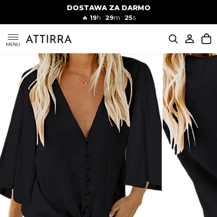
DOSTAWA ZA DARMO
Kobiety
Mężczyźni
🔥
19
h :
29
m :
24
s
SUKIENKI
MENU
KOMPLETY
KOMBINEZONY
DÓŁ DAMSKIE
STROJE KĄPIELOWE
BLUZKI