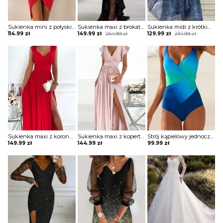
Sukienka mini z połyskiem asymetryczna
Sukienka maxi z brokatową górą i falbaną
Sukienka midi z krótkim rękawem ze zwiewnego materiału
Original
Current
Original
Current
114.99
zł
149.99
zł
264.99
zł
129.99
zł
234.99
zł
price
price
price
price
was:
is:
was:
is:
264.99 zł.
149.99 zł.
234.99 zł.
129.99 zł.
Sukienka maxi z koronkowymi ramiączkami
Sukienka maxi z kopertową górą z falbankami
Strój kąpielowy jednoczęściowy z drapowaniem
149.99
zł
144.99
zł
99.99
zł