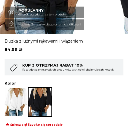
POPULARNY!
OBUWIE
66 osób ogląda teraz ten produkt
Kupione 34 razy w ciągu ostatnich kilku dni
BIELIZNA
Bluzka z luźnymi rękawami i wiązaniem
84.99
zł
BLUZY
 RABAT 10%
KUP 4 OTRZYMAJ RAB
roduktów w sklepie i obejmuje cały koszyk
Rabat dotyczy wszystkich produktó
SWETRY
Kolor
OKRYCIA WIERZCHNIE
🔥
Śpiesz się! Szybko się sprzedaje