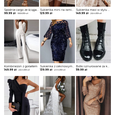
Spodnie cargo ze ściągaczami na dole
Sukienka mini na ramiączkach błyszcząca
Sukienka maxi w stylu boho z tiulową warstwą
Original
Current
Original
Current
99.99
zł
189.99
zł
129.99
zł
149.99
zł
264.99
zł
price
price
price
price
was:
is:
was:
is:
189.99 zł.
99.99 zł.
264.99 zł.
149.99 zł.
Kombinezon z gorsetem
Sukienka z cekinowym przodem i paskami
Botki sznurowane za kostkę na płaskiej podeszwie
Original
Current
Original
Current
149.99
zł
264.99
zł
139.99
zł
244.99
zł
119.99
zł
price
price
price
price
was:
is:
was:
is:
264.99 zł.
149.99 zł.
244.99 zł.
139.99 zł.