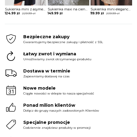
Sukienka mini z asymetrycznym długim rękawem
Sukienka maxi na cienkich ramiączkach koronkowa
Sukienka mini elegancka z rozcięciami na rękawach
Original
Current
Original
Current
124.99
zł
229.99
zł
149.99
zł
119.99
zł
209.99
zł
price
price
price
price
was:
is:
was:
is:
229.99 zł.
124.99 zł.
209.99 zł.
119.99 zł.
Bezpieczne zakupy
Gwarantujemy bezpieczne zakupy i płatność z SSL
Łatwy zwrot i wymiana
Umożliwiamy zwrot otrzymanego produktu
Dostawa w terminie
Zapewniamy dostawę na czas
Nowe modele
Ciągłe nowości w sklepie to nasza specjalność
Ponad milion klientów
Dołącz do grupy naszych zadowolonych Klientów
Specjalne promocje
Codziennie znajdziesz produkty w promocji