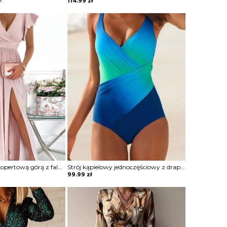
ł
114.99
zł
Sukienka maxi z kopertową górą z falbankami
Strój kąpielowy jednoczęściowy z drapowaniem
99.99
zł