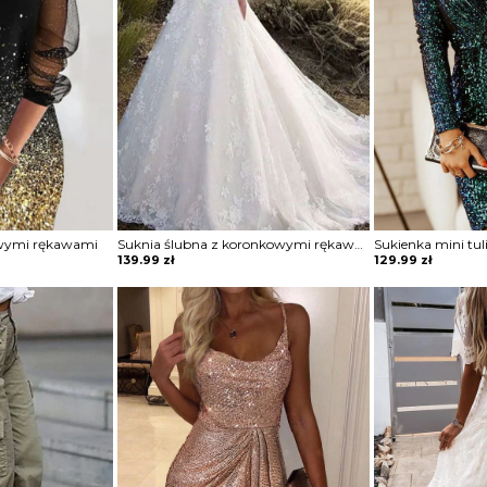
owymi rękawami
Suknia ślubna z koronkowymi rękawami
139.99
zł
129.99
zł