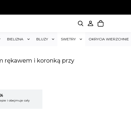
BIELIZNA
BLUZY
SWETRY
OKRYCIA WIERZCHNIE
m rękawem i koronką przy
5%
KUP 2 OTRZYMAJ RABAT 5%
epie i obejmuje cały
Rabat dotyczy wszystkich produktów w sklepie i
koszyk