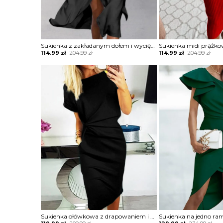
Sukienka z zakładanym dołem i wycięciami na ramionach
Sukienka midi prążk
Original
Current
Original
Current
114.99
zł
204.99
zł
114.99
zł
204.99
zł
price
price
price
price
was:
is:
was:
is:
204.99 zł.
114.99 zł.
204.99 zł.
114.99 zł.
Sukienka ołówkowa z drapowaniem i dekoltem w łódkę