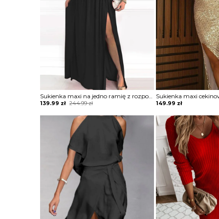
Sukienka maxi na jedno ramię z rozporkiem
Original
Current
139.99
zł
244.99
zł
149.99
zł
price
price
was:
is:
244.99 zł.
139.99 zł.