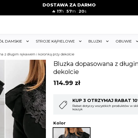
DOSTAWA ZA DARMO
🔥
17
h :
57
m :
17
s
ÓŁ DAMSKIE
STROJE KĄPIELOWE
BLUZKI
OBUWIE
a z długim rękawem i koronką przy dekolcie
Bluzka dopasowana z długi
dekolcie
114.99
zł
T 10%
KUP 4 OTRZYMAJ RABAT 1
w sklepie i obejmuje cały
Rabat dotyczy wszystkich produktów w skl
koszyk
Kolor