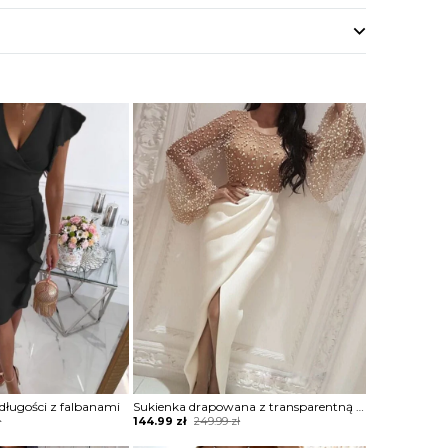
 długości z falbanami
Sukienka drapowana z transparentną górą zdobioną perełkami
Original
Current
ł
144.99
zł
249.99
zł
price
price