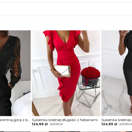
Kombinezon z transparentną górą z brokatem
Sukienka średniej długości z falbanami
Sukienka średniej
Original
Current
Original
Current
124.99
zł
229.99
zł
124.99
zł
229.99
z
price
price
price
price