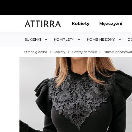
Kobiety
Mężczyźni
SUKIENKI
KOMPLETY
KOMBINEZONY
D
Strona główna
Kobiety
Swetry damskie
Bluzka dopasowan
ABAT 5%
KUP 3 OTRZYMAJ RABA
któw w sklepie i obejmuje cały
Rabat dotyczy wszystkich produktów 
koszyk