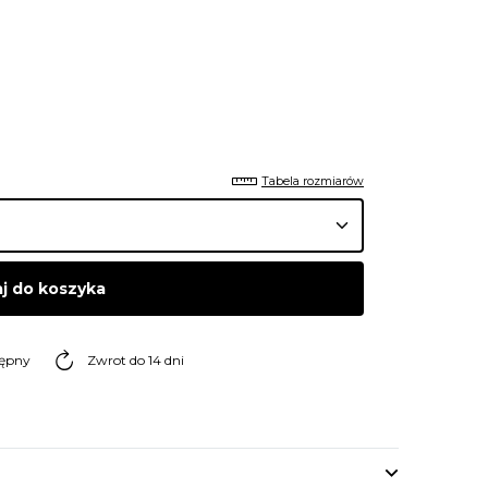
Tabela rozmiarów
j do koszyka
tępny
Zwrot do 14 dni