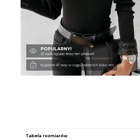
POPULARNY!
32 osób ogląda teraz ten produkt
Kupione 47 razy w ciągu ostatnich kilku dni
Tabela rozmiarów