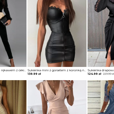
Kombinezon z długim rękawem z cekinami
Sukienka mini z gorsetem z koronką na zamek
Original
Current
139.99
zł
124.99
zł
229.99
z
price
price
was:
is:
229.99 zł.
124.99 zł.