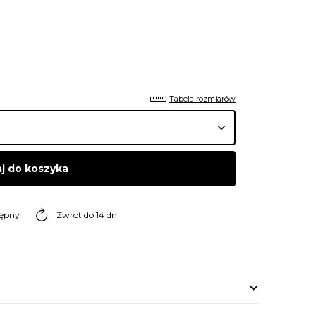
Tabela rozmiarów
j do koszyka
tępny
Zwrot do 14 dni