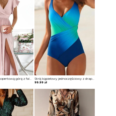
Sukienka maxi z kopertową górą z falbankami
Strój kąpielowy jednoczęściowy z drapowaniem
99.99
zł