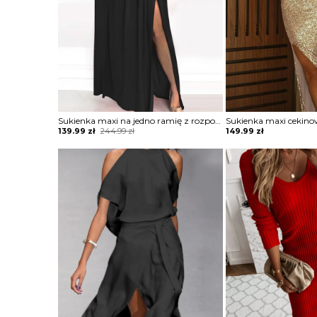
Sukienka maxi na jedno ramię z rozporkiem
Original
Current
139.99
zł
244.99
zł
149.99
zł
price
price
was:
is:
244.99 zł.
139.99 zł.