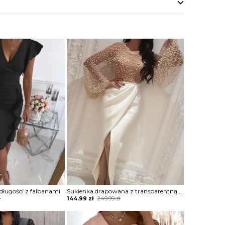
 długości z falbanami
Sukienka drapowana z transparentną górą zdobioną perełkami
Original
Current
ł
144.99
zł
249.99
zł
price
price
was:
is:
249.99 zł.
144.99 zł.