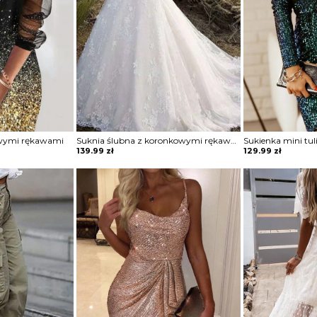
owymi rękawami
Suknia ślubna z koronkowymi rękawami
139.99
zł
129.99
zł