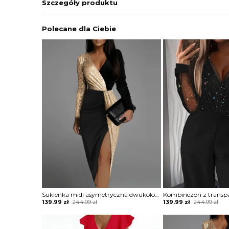
Szczegóły produktu
Polecane dla Ciebie
Sukienka midi asymetryczna dwukolorowa
Original
Current
Original
Current
139.99
zł
244.99
zł
139.99
zł
244.99
zł
price
price
price
price
was:
is:
was:
is:
244.99 zł.
139.99 zł.
244.99 zł.
139.99 zł.