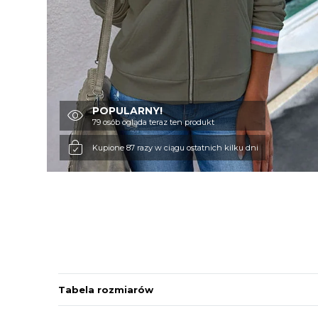
POPULARNY!
79 osób ogląda teraz ten produkt
Kupione 87 razy w ciągu ostatnich kilku dni
Tabela rozmiarów