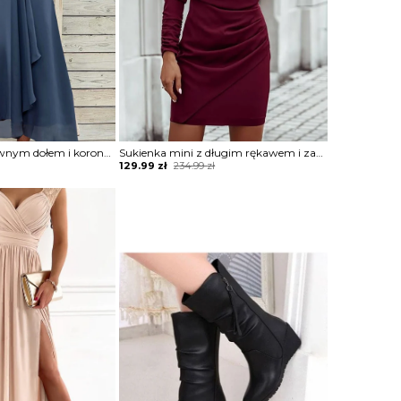
Sukienka ze zwiewnym dołem i koronkową górą
Sukienka mini z długim rękawem i zabudowanym dekoltem
Original
Current
129.99
zł
234.99
zł
price
price
was:
is:
234.99 zł.
129.99 zł.