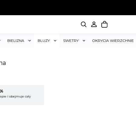
BIELIZNA
BLUZY
SWETRY
OKRYCIA WIERZCHNIE
na
5%
KUP 2 OTRZYMAJ RABAT 5%
epie i obejmuje cały
Rabat dotyczy wszystkich produktów w sklepie i
koszyk