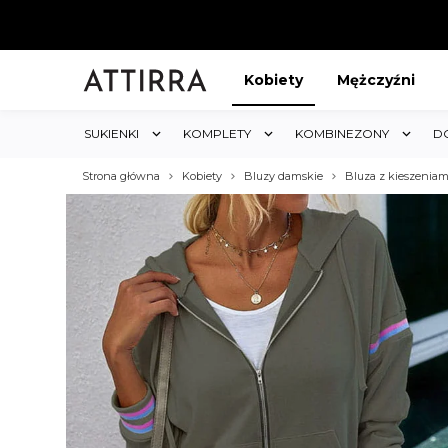
Kobiety
Mężczyźni
SUKIENKI
KOMPLETY
KOMBINEZONY
D
Strona główna
Kobiety
Bluzy damskie
Bluza z kieszeniam
ABAT 5%
KUP 3 OTRZYMAJ RABA
któw w sklepie i obejmuje cały
Rabat dotyczy wszystkich produktów 
koszyk