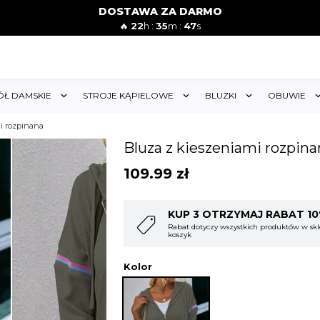
DOSTAWA ZA DARMO
🔥
22
h :
35
m :
45
s
ÓŁ DAMSKIE
STROJE KĄPIELOWE
BLUZKI
OBUWIE
i rozpinana
Bluza z kieszeniami rozpina
109.99
zł
T 10%
KUP 4 OTRZYMAJ RABAT 1
w sklepie i obejmuje cały
Rabat dotyczy wszystkich produktów w skl
koszyk
Kolor