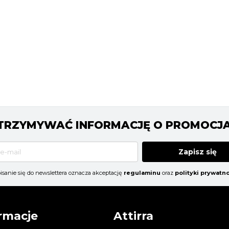
 OTRZYMYWAĆ INFORMACJĘ O PROMOCJ
Zapisz się
isanie się do newslettera oznacza akceptację
regulaminu
oraz
polityki prywatno
rmacje
Attirra