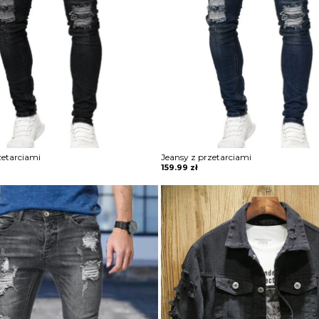
zetarciami
Jeansy z przetarciami
159.99
zł