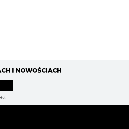
ACH I NOWOŚCIACH
ści
.