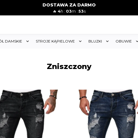
DOSTAWA ZA DARMO
🔥
4
h :
03
m :
52
s
ÓŁ DAMSKIE
STROJE KĄPIELOWE
BLUZKI
OBUWIE
Zniszczony