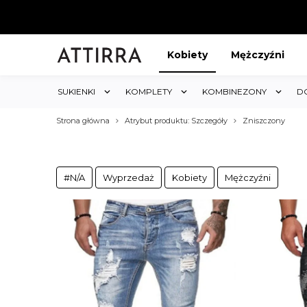
Kobiety
Mężczyźni
SUKIENKI
KOMPLETY
KOMBINEZONY
D
Strona główna
Atrybut produktu: Szczegóły
Zniszczony
#N/A
Wyprzedaż
Kobiety
Mężczyźni