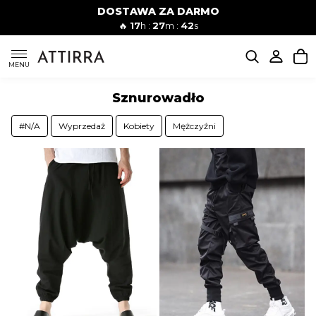
DOSTAWA ZA DARMO
Kobiety
Mężczyźni
🔥
17
h :
27
m :
42
s
SUKIENKI
MENU
Sznurowadło
KOMPLETY
#N/A
Wyprzedaż
Kobiety
Mężczyźni
KOMBINEZONY
DÓŁ DAMSKIE
STROJE KĄPIELOWE
BLUZKI