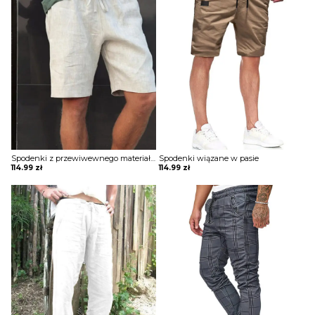
Spodenki z przewiwewnego materiału wiązane w pasie
Spodenki wiązane w pasie
114.99
zł
114.99
zł