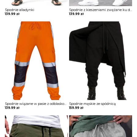
Spodnie alladynki
Spodnie z kieszeniami zwężane ku dołowi
139.99
zł
139.99
zł
OBUWIE
BIELIZNA
BLUZY
SWETRY
OKRYCIA WIERZCHNIE
Spodnie wiązane w pasie z odblaskowymi elementami
Spodnie męskie ze spódnicą
139.99
zł
159.99
zł